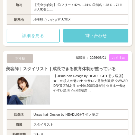
給与
【完全歩合制】 ◎フリー：42％～44％ ◎指名：48％～74％
※入客数に…
勤務地
埼玉県 さいたま市大宮区
詳細を見る
問い合わせ
掲載日： 2026/08/01
おすすめ
正社員
美容師｜スタイリスト｜成長できる教育体制が整っている
【Ursus hair Design by HEADLIGHT 竹ノ塚店】
★この求人の魅力★ ☆サロン見学大歓迎 ☆AWAR
D受賞店舗あり ☆全国200店舗展開 ☆日本一働き
やすい環境 ☆休暇制度…
店舗名
Ursus hair Design by HEADLIGHT 竹ノ塚店
職業
スタイリスト
勤務形態
正社員