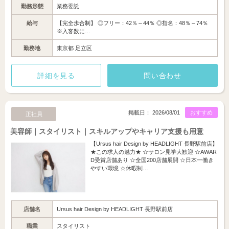
勤務形態
業務委託
給与
【完全歩合制】 ◎フリー：42％～44％ ◎指名：48％～74％
※入客数に…
勤務地
東京都 足立区
詳細を見る
問い合わせ
掲載日： 2026/08/01
おすすめ
正社員
美容師｜スタイリスト｜スキルアップやキャリア支援も用意
【Ursus hair Design by HEADLIGHT 長野駅前店】
★この求人の魅力★ ☆サロン見学大歓迎 ☆AWAR
D受賞店舗あり ☆全国200店舗展開 ☆日本一働き
やすい環境 ☆休暇制…
店舗名
Ursus hair Design by HEADLIGHT 長野駅前店
職業
スタイリスト