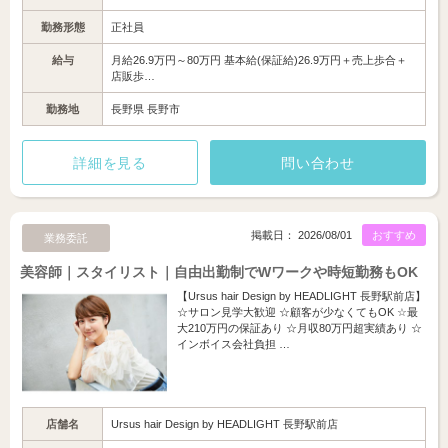
勤務形態
正社員
給与
月給26.9万円～80万円 基本給(保証給)26.9万円＋売上歩合＋
店販歩…
勤務地
長野県 長野市
詳細を見る
問い合わせ
掲載日： 2026/08/01
おすすめ
業務委託
美容師｜スタイリスト｜自由出勤制でWワークや時短勤務もOK
【Ursus hair Design by HEADLIGHT 長野駅前店】
☆サロン見学大歓迎 ☆顧客が少なくてもOK ☆最
大210万円の保証あり ☆月収80万円超実績あり ☆
インボイス会社負担 …
店舗名
Ursus hair Design by HEADLIGHT 長野駅前店