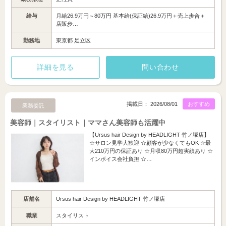
給与
月給26.9万円～80万円 基本給(保証給)26.9万円＋売上歩合＋
店販歩…
勤務地
東京都 足立区
詳細を見る
問い合わせ
掲載日： 2026/08/01
おすすめ
業務委託
美容師｜スタイリスト｜ママさん美容師も活躍中
【Ursus hair Design by HEADLIGHT 竹ノ塚店】
☆サロン見学大歓迎 ☆顧客が少なくてもOK ☆最
大210万円の保証あり ☆月収80万円超実績あり ☆
インボイス会社負担 ☆…
店舗名
Ursus hair Design by HEADLIGHT 竹ノ塚店
職業
スタイリスト