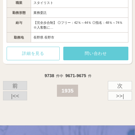
職業
スタイリスト
勤務形態
業務委託
給与
【完全歩合制】 ◎フリー：42％～44％ ◎指名：48％～74％
※入客数に…
勤務地
長野県 長野市
詳細を見る
問い合わせ
9738
9671-9675
件中
件
前
次
1935
|<<
>>|