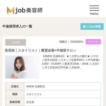
中途採用求人の一覧
絞り込み検索
掲載日： 2026/08/01
おすすめ
正社員
美容師｜スタイリスト｜髪質改善×半個室サロン
【ANEW 北浦和店】 ★この求人の魅力★ ☆サロ
ン見学大歓迎 ☆スタッフ定着率90％ ☆平均単価1
3,000～14,000円 ☆新規月100名～200名 ☆入社3
ヶ月で月収30万円可能 ☆月収40…
店舗名
ANEW 北浦和店
職業
スタイリスト
勤務形態
正社員