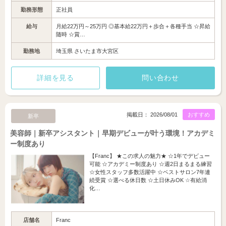
勤務形態
正社員
給与
月給22万円～25万円 ◎基本給22万円＋歩合＋各種手当 ☆昇給
随時 ☆賞…
勤務地
埼玉県 さいたま市大宮区
詳細を見る
問い合わせ
掲載日： 2026/08/01
おすすめ
新卒
美容師｜新卒アシスタント｜早期デビューが叶う環境！アカデミ
ー制度あり
【Franc】 ★この求人の魅力★ ☆1年でデビュー
可能 ☆アカデミー制度あり ☆週2日まるまる練習
☆女性スタッフ多数活躍中 ☆ベストサロン7年連
続受賞 ☆選べる休日数 ☆土日休みOK ☆有給消
化…
店舗名
Franc