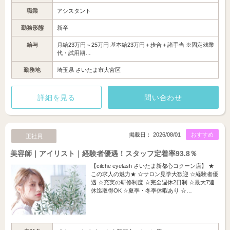
職業
アシスタント
勤務形態
新卒
給与
月給23万円～25万円 基本給23万円＋歩合＋諸手当 ※固定残業
代・試用期…
勤務地
埼玉県 さいたま市大宮区
詳細を見る
問い合わせ
掲載日： 2026/08/01
おすすめ
正社員
美容師｜アイリスト｜経験者優遇！スタッフ定着率93.8％
【cilche eyelash さいたま新都心コクーン店】 ★
この求人の魅力★ ☆サロン見学大歓迎 ☆経験者優
遇 ☆充実の研修制度 ☆完全週休2日制 ☆最大7連
休迄取得OK ☆夏季・冬季休暇あり ☆…