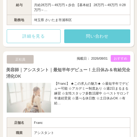
給与
月給28万円～49万円＋歩合 【基本給】 28万円～49万円 ※28
万円～…
勤務地
埼玉県 さいたま市浦和区
詳細を見る
問い合わせ
掲載日： 2026/08/01
おすすめ
正社員
美容師｜アシスタント｜最短半年デビュー！土日休み＆有給完全
消化OK
【Franc】 ★この求人の魅力★ ☆最短半年でデビ
ュー可能 ☆アカデミー制度あり ☆週2日まるまる
練習 ☆女性スタッフ多数活躍中 ☆ベストサロン7
年連続受賞 ☆選べる休日数 ☆土日休みOK ☆有
給…
店舗名
Franc
職業
アシスタント