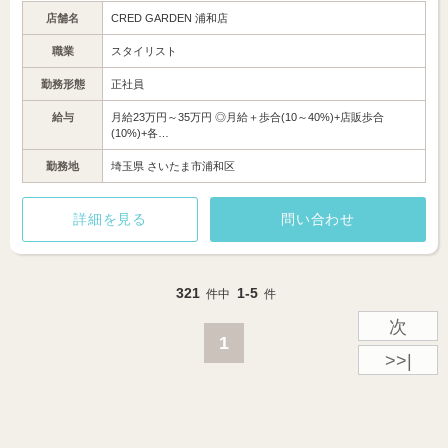
店舗名
CRED GARDEN 浦和店
職業
スタイリスト
勤務形態
正社員
給与
月給23万円～35万円 ◎月給＋歩合(10～40%)+店販歩合
(10%)+各…
勤務地
埼玉県 さいたま市浦和区
詳細を見る
問い合わせ
321
1-5
件中
件
次
1
>>|