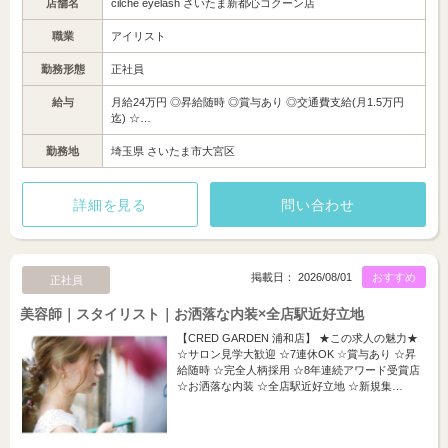
店舗名
cilche eyelash さいたま新都心コクーン店
職業
アイリスト
勤務形態
正社員
給与
月給24万円 ◎昇給随時 ◎賞与あり ◎交通費支給(月1.5万円
迄) ☆…
勤務地
埼玉県 さいたま市大宮区
詳細を見る
問い合わせ
掲載日： 2026/08/01
おすすめ
正社員
美容師｜スタイリスト｜お洒落な内装×全店駅近好立地
【CRED GARDEN 浦和店】 ★この求人の魅力★
☆サロン見学大歓迎 ☆7連休OK ☆賞与あり ☆昇
給随時 ☆完全人柄採用 ☆8年連続アワード受賞店
☆お洒落な内装 ☆全店駅近好立地 ☆新規集…