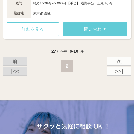
給与
時給1,226円～2,000円 【手当】 通勤手当：上限3万円
勤務地
東京都 港区
詳細を見る
問い合わせ
277
6-10
件中
件
前
次
2
|<<
>>|