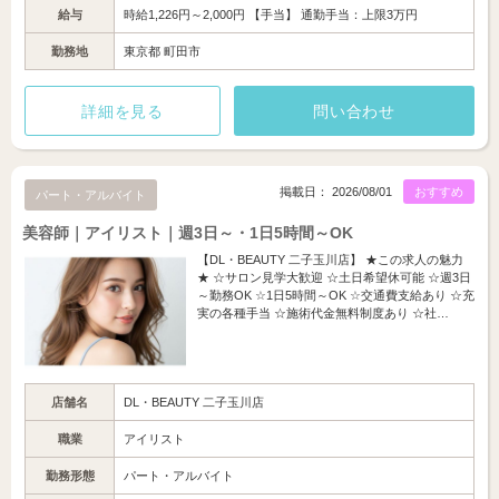
給与
時給1,226円～2,000円 【手当】 通勤手当：上限3万円
勤務地
東京都 町田市
詳細を見る
問い合わせ
掲載日： 2026/08/01
おすすめ
パート・アルバイト
美容師｜アイリスト｜週3日～・1日5時間～OK
【DL・BEAUTY 二子玉川店】 ★この求人の魅力
★ ☆サロン見学大歓迎 ☆土日希望休可能 ☆週3日
～勤務OK ☆1日5時間～OK ☆交通費支給あり ☆充
実の各種手当 ☆施術代金無料制度あり ☆社…
店舗名
DL・BEAUTY 二子玉川店
職業
アイリスト
勤務形態
パート・アルバイト