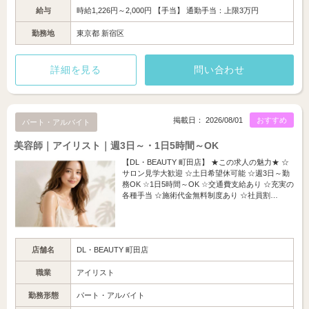
給与
時給1,226円～2,000円 【手当】 通勤手当：上限3万円
勤務地
東京都 新宿区
詳細を見る
問い合わせ
掲載日： 2026/08/01
おすすめ
パート・アルバイト
美容師｜アイリスト｜週3日～・1日5時間～OK
【DL・BEAUTY 町田店】 ★この求人の魅力★ ☆
サロン見学大歓迎 ☆土日希望休可能 ☆週3日～勤
務OK ☆1日5時間～OK ☆交通費支給あり ☆充実の
各種手当 ☆施術代金無料制度あり ☆社員割…
店舗名
DL・BEAUTY 町田店
職業
アイリスト
勤務形態
パート・アルバイト