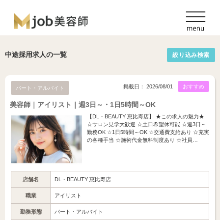
中途採用求人の一覧
絞り込み検索
掲載日： 2026/08/01
おすすめ
パート・アルバイト
美容師｜アイリスト｜週3日～・1日5時間～OK
【DL・BEAUTY 恵比寿店】 ★この求人の魅力★
☆サロン見学大歓迎 ☆土日希望休可能 ☆週3日～
勤務OK ☆1日5時間～OK ☆交通費支給あり ☆充実
の各種手当 ☆施術代金無料制度あり ☆社員…
店舗名
DL・BEAUTY 恵比寿店
職業
アイリスト
勤務形態
パート・アルバイト