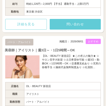
給与
時給1,226円～2,000円 【手当】 通勤手当：上限3万円
勤務地
東京都 渋谷区
詳細を見る
問い合わせ
掲載日： 2026/08/01
おすすめ
パート・アルバイト
美容師｜アイリスト｜週3日～・1日5時間～OK
【DL・BEAUTY 新宿店】 ★この求人の魅力★ ☆
サロン見学大歓迎 ☆土日希望休可能 ☆週3日～勤
務OK ☆1日5時間～OK ☆交通費支給あり ☆充実の
各種手当 ☆施術代金無料制度あり ☆社員割…
店舗名
DL・BEAUTY 新宿店
職業
アイリスト
勤務形態
パート・アルバイト