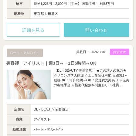
給与
時給1,226円～2,000円 【手当】 通勤手当：上限3万円
勤務地
東京都 世田谷区
詳細を見る
問い合わせ
掲載日： 2026/08/01
おすすめ
パート・アルバイト
美容師｜アイリスト｜週3日～・1日5時間～OK
【DL・BEAUTY 表参道店】 ★この求人の魅力★
☆サロン見学大歓迎 ☆土日希望休可能 ☆週3日～
勤務OK ☆1日5時間～OK ☆交通費支給あり ☆充実
の各種手当 ☆施術代金無料制度あり ☆社員…
店舗名
DL・BEAUTY 表参道店
職業
アイリスト
勤務形態
パート・アルバイト