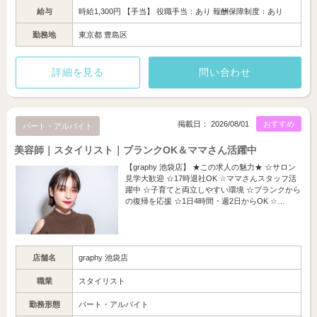
給与
時給1,300円 【手当】 役職手当：あり 報酬保障制度：あり
勤務地
東京都 豊島区
詳細を見る
問い合わせ
掲載日： 2026/08/01
おすすめ
パート・アルバイト
美容師｜スタイリスト｜ブランクOK＆ママさん活躍中
【graphy 池袋店】 ★この求人の魅力★ ☆サロン
見学大歓迎 ☆17時退社OK ☆ママさんスタッフ活
躍中 ☆子育てと両立しやすい環境 ☆ブランクから
の復帰を応援 ☆1日4時間・週2日からOK ☆…
店舗名
graphy 池袋店
職業
スタイリスト
勤務形態
パート・アルバイト