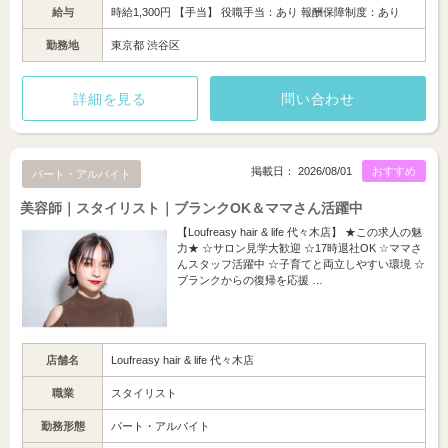
給与
時給1,300円 【手当】 役職手当：あり 報酬保障制度：あり
勤務地
東京都 渋谷区
詳細を見る
問い合わせ
掲載日： 2026/08/01
おすすめ
パート・アルバイト
美容師｜スタイリスト｜ブランクOK＆ママさん活躍中
【Loufreasy hair & life 代々木店】 ★この求人の魅
力★ ☆サロン見学大歓迎 ☆17時退社OK ☆ママさ
んスタッフ活躍中 ☆子育てと両立しやすい環境 ☆
ブランクからの復帰を応援 …
店舗名
Loufreasy hair & life 代々木店
職業
スタイリスト
勤務形態
パート・アルバイト