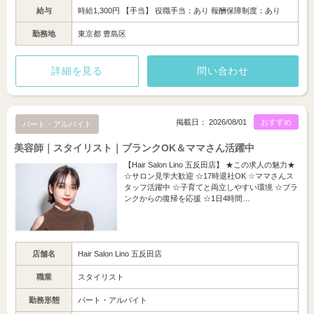
給与
時給1,300円 【手当】 役職手当：あり 報酬保障制度：あり
勤務地
東京都 豊島区
詳細を見る
問い合わせ
掲載日： 2026/08/01
おすすめ
パート・アルバイト
美容師｜スタイリスト｜ブランクOK＆ママさん活躍中
【Hair Salon Lino 五反田店】 ★この求人の魅力★
☆サロン見学大歓迎 ☆17時退社OK ☆ママさんス
タッフ活躍中 ☆子育てと両立しやすい環境 ☆ブラ
ンクからの復帰を応援 ☆1日4時間…
店舗名
Hair Salon Lino 五反田店
職業
スタイリスト
勤務形態
パート・アルバイト