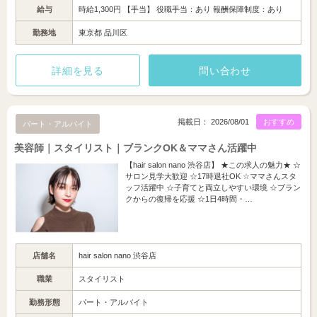
給与
時給1,300円 【手当】 役職手当：あり 報酬保障制度：あり
勤務地
東京都 品川区
詳細を見る
問い合わせ
掲載日： 2026/08/01
おすすめ
パート・アルバイト
美容師｜スタイリスト｜ブランクOK＆ママさん活躍中
【hair salon nano 渋谷店】 ★この求人の魅力★ ☆
サロン見学大歓迎 ☆17時退社OK ☆ママさんスタ
ッフ活躍中 ☆子育てと両立しやすい環境 ☆ブラン
クからの復帰を応援 ☆1日4時間・…
店舗名
hair salon nano 渋谷店
職業
スタイリスト
勤務形態
パート・アルバイト