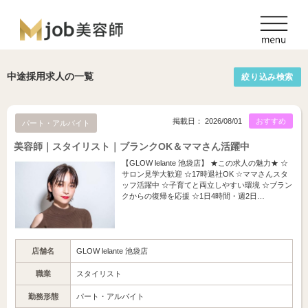
中途採用求人の一覧
絞り込み検索
掲載日： 2026/08/01
おすすめ
パート・アルバイト
美容師｜スタイリスト｜ブランクOK＆ママさん活躍中
【GLOW lelante 池袋店】 ★この求人の魅力★ ☆
サロン見学大歓迎 ☆17時退社OK ☆ママさんスタ
ッフ活躍中 ☆子育てと両立しやすい環境 ☆ブラン
クからの復帰を応援 ☆1日4時間・週2日…
店舗名
GLOW lelante 池袋店
職業
スタイリスト
勤務形態
パート・アルバイト