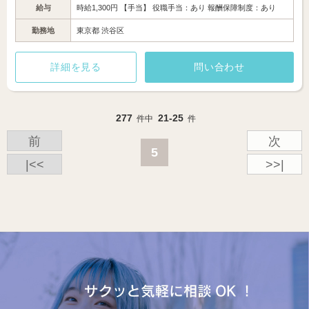
給与
時給1,300円 【手当】 役職手当：あり 報酬保障制度：あり
勤務地
東京都 渋谷区
詳細を見る
問い合わせ
277
21-25
件中
件
前
次
5
|<<
>>|