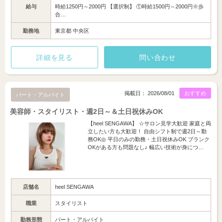
給与
時給1250円～2000円 【選択制】 ①時給1500円～2000円※歩
合…
勤務地
東京都 中央区
詳細を見る
問い合わせ
掲載日： 2026/08/01
おすすめ
パート・アルバイト
美容師・スタイリスト・週2日～＆土日祝休みOK
【heel SENGAWA】 ☆サロン見学大歓迎 家庭と両
立したい方も大歓迎！ 自由シフト制で週2日～勤
務OK◎ 平日のみの勤務・土日祝休みOK ブランク
OKがある方も問題なし♪ 幅広い技術が身につ…
店舗名
heel SENGAWA
職業
スタイリスト
勤務形態
パート・アルバイト