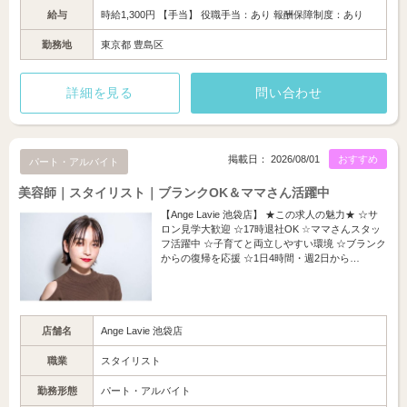
給与
時給1,300円 【手当】 役職手当：あり 報酬保障制度：あり
勤務地
東京都 豊島区
詳細を見る
問い合わせ
掲載日： 2026/08/01
おすすめ
パート・アルバイト
美容師｜スタイリスト｜ブランクOK＆ママさん活躍中
【Ange Lavie 池袋店】 ★この求人の魅力★ ☆サ
ロン見学大歓迎 ☆17時退社OK ☆ママさんスタッ
フ活躍中 ☆子育てと両立しやすい環境 ☆ブランク
からの復帰を応援 ☆1日4時間・週2日から…
店舗名
Ange Lavie 池袋店
職業
スタイリスト
勤務形態
パート・アルバイト