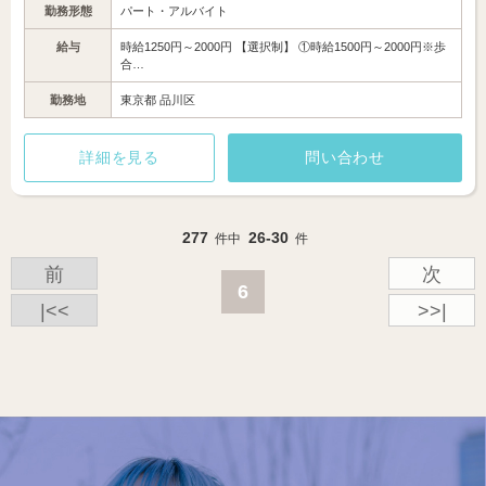
勤務形態
パート・アルバイト
給与
時給1250円～2000円 【選択制】 ①時給1500円～2000円※歩
合…
勤務地
東京都 品川区
詳細を見る
問い合わせ
277
26-30
件中
件
前
次
6
|<<
>>|