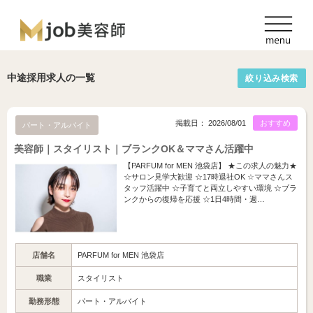
中途採用求人の一覧
絞り込み検索
掲載日： 2026/08/01
おすすめ
パート・アルバイト
美容師｜スタイリスト｜ブランクOK＆ママさん活躍中
【PARFUM for MEN 池袋店】 ★この求人の魅力★
☆サロン見学大歓迎 ☆17時退社OK ☆ママさんス
タッフ活躍中 ☆子育てと両立しやすい環境 ☆ブラ
ンクからの復帰を応援 ☆1日4時間・週…
店舗名
PARFUM for MEN 池袋店
職業
スタイリスト
勤務形態
パート・アルバイト