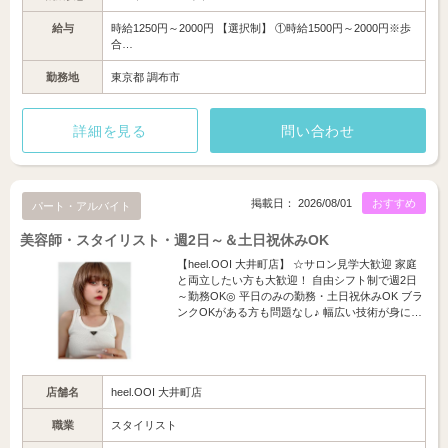
給与
時給1250円～2000円 【選択制】 ①時給1500円～2000円※歩
合…
勤務地
東京都 調布市
詳細を見る
問い合わせ
掲載日： 2026/08/01
おすすめ
パート・アルバイト
美容師・スタイリスト・週2日～＆土日祝休みOK
【heel.OOI 大井町店】 ☆サロン見学大歓迎 家庭
と両立したい方も大歓迎！ 自由シフト制で週2日
～勤務OK◎ 平日のみの勤務・土日祝休みOK ブラ
ンクOKがある方も問題なし♪ 幅広い技術が身に…
店舗名
heel.OOI 大井町店
職業
スタイリスト