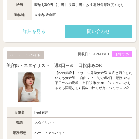
給与
時給1,300円 【手当】 役職手当：あり 報酬保障制度：あり
勤務地
東京都 豊島区
詳細を見る
問い合わせ
掲載日： 2026/08/01
おすすめ
パート・アルバイト
美容師・スタイリスト・週2日～＆土日祝休みOK
【heel 銀座】 ☆サロン見学大歓迎 家庭と両立した
い方も大歓迎！ 自由シフト制で週2日～勤務OK◎
平日のみの勤務・土日祝休みOK ブランクOKがあ
る方も問題なし♪ 幅広い技術が身につくサロン◎
店舗名
heel 銀座
職業
スタイリスト
勤務形態
パート・アルバイト