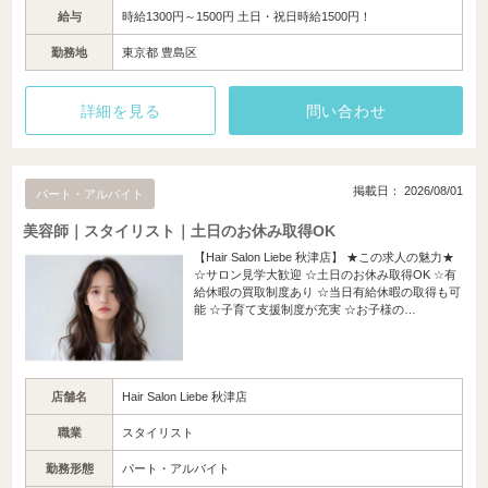
給与
時給1300円～1500円 土日・祝日時給1500円！
勤務地
東京都 豊島区
詳細を見る
問い合わせ
掲載日： 2026/08/01
パート・アルバイト
美容師｜スタイリスト｜土日のお休み取得OK
【Hair Salon Liebe 秋津店】 ★この求人の魅力★
☆サロン見学大歓迎 ☆土日のお休み取得OK ☆有
給休暇の買取制度あり ☆当日有給休暇の取得も可
能 ☆子育て支援制度が充実 ☆お子様の…
店舗名
Hair Salon Liebe 秋津店
職業
スタイリスト
勤務形態
パート・アルバイト