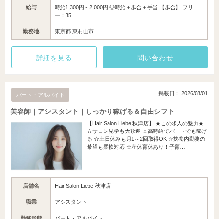
給与
時給1,300円～2,000円 ◎時給＋歩合＋手当 【歩合】 フリ
ー：35…
勤務地
東京都 東村山市
詳細を見る
問い合わせ
掲載日： 2026/08/01
パート・アルバイト
美容師｜アシスタント｜しっかり稼げる＆自由シフト
【Hair Salon Liebe 秋津店】 ★この求人の魅力★
☆サロン見学も大歓迎 ☆高時給でパートでも稼げ
る ☆土日休みも月1～2回取得OK ☆扶養内勤務の
希望も柔軟対応 ☆産休育休あり！子育…
店舗名
Hair Salon Liebe 秋津店
職業
アシスタント
勤務形態
パート・アルバイト