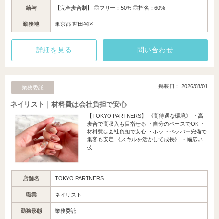
給与
【完全歩合制】 ◎フリー：50% ◎指名：60%
勤務地
東京都 世田谷区
詳細を見る
問い合わせ
掲載日： 2026/08/01
業務委託
ネイリスト｜材料費は会社負担で安心
【TOKYO PARTNERS】 《高待遇な環境》 ・高
歩合で高収入も目指せる ・自分のペースでOK ・
材料費は会社負担で安心 ・ホットペッパー完備で
集客も安定 《スキルを活かして成長》 ・幅広い
技…
店舗名
TOKYO PARTNERS
職業
ネイリスト
勤務形態
業務委託