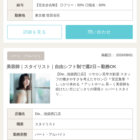
給与
【完全歩合制】 ◎フリー：50% ◎指名：60%
勤務地
東京都 世田谷区
詳細を見る
問い合わせ
掲載日： 2026/08/01
パート・アルバイト
美容師｜スタイリスト｜自由シフト制で週2日～勤務OK
【Dio...池袋西口店】 ☆サロン見学大歓迎 スタッ
フの働きやすさを考えたサロン◎ ＊安定集客 ＊
しっかり休める ＊アットホーム 長～く美容師を
続けたい方にピッタリの環境☆ ☆パートスタイ
リ…
店舗名
Dio... 池袋西口店
職業
スタイリスト
勤務形態
パート・アルバイト