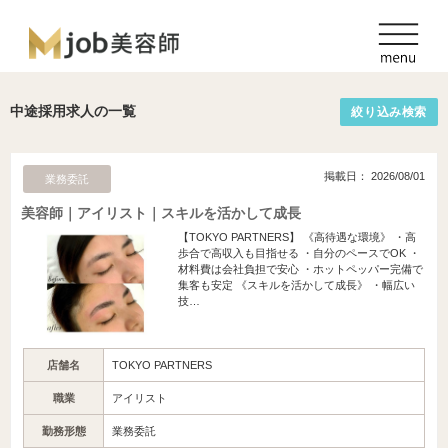
中途採用求人の一覧
絞り込み検索
掲載日： 2026/08/01
業務委託
美容師｜アイリスト｜スキルを活かして成長
【TOKYO PARTNERS】 《高待遇な環境》 ・高
歩合で高収入も目指せる ・自分のペースでOK ・
材料費は会社負担で安心 ・ホットペッパー完備で
集客も安定 《スキルを活かして成長》 ・幅広い
技…
店舗名
TOKYO PARTNERS
職業
アイリスト
勤務形態
業務委託