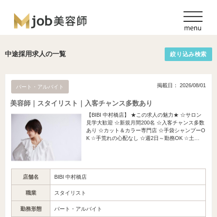
中途採用求人の一覧
絞り込み検索
掲載日： 2026/08/01
パート・アルバイト
美容師｜スタイリスト｜入客チャンス多数あり
【BIBI 中村橋店】 ★この求人の魅力★ ☆サロン
見学大歓迎 ☆新規月間200名 ☆入客チャンス多数
あり ☆カット＆カラー専門店 ☆手袋シャンプーO
K ☆手荒れの心配なし ☆週2日～勤務OK ☆土…
店舗名
BIBI 中村橋店
職業
スタイリスト
勤務形態
パート・アルバイト