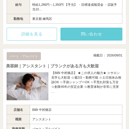
給与
時給1,286円～1,350円 【手当】 ・目標達成報奨金 ・店販手
当10…
勤務地
東京都 練馬区
詳細を見る
問い合わせ
掲載日： 2026/08/01
パート・アルバイト
美容師｜アシスタント｜ブランクがある方も大歓迎
【BIBI 中村橋店】 ★この求人の魅力★ ☆サロン
見学も大歓迎 ☆週2日～勤務可能 ☆土日祝休み相
談OK ☆手袋シャンプーOK ☆手荒れ対策も万全
☆創業45年の安定企業 ☆教育体制が非常に充実
…
店舗名
BIBI 中村橋店
職業
アシスタント
勤務形態
パート・アルバイト