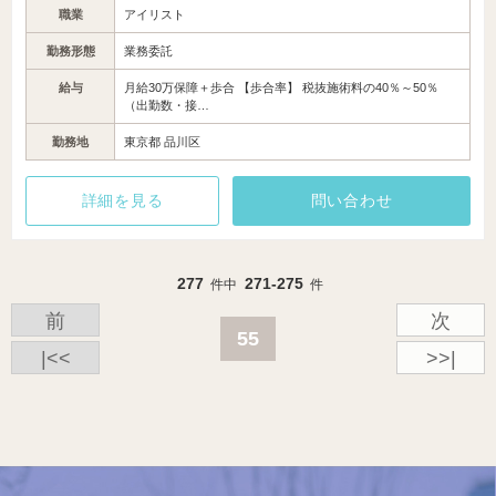
職業
アイリスト
勤務形態
業務委託
給与
月給30万保障＋歩合 【歩合率】 税抜施術料の40％～50％
（出勤数・接…
勤務地
東京都 品川区
詳細を見る
問い合わせ
277
271-275
件中
件
前
次
55
|<<
>>|