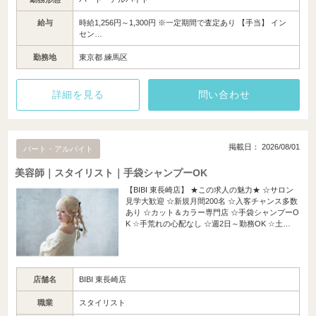
給与
時給1,256円～1,300円 ※一定期間で査定あり 【手当】 イン
セン…
勤務地
東京都 練馬区
詳細を見る
問い合わせ
掲載日： 2026/08/01
パート・アルバイト
美容師｜スタイリスト｜手袋シャンプーOK
【BIBI 東長崎店】 ★この求人の魅力★ ☆サロン
見学大歓迎 ☆新規月間200名 ☆入客チャンス多数
あり ☆カット＆カラー専門店 ☆手袋シャンプーO
K ☆手荒れの心配なし ☆週2日～勤務OK ☆土…
店舗名
BIBI 東長崎店
職業
スタイリスト