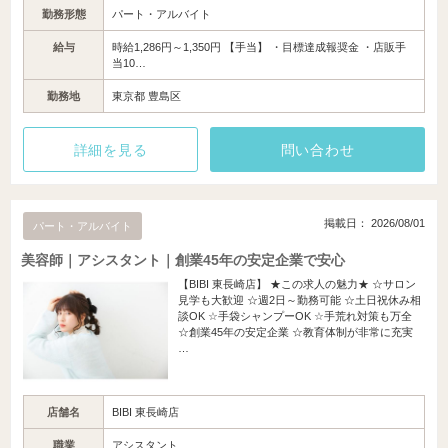
勤務形態
パート・アルバイト
給与
時給1,286円～1,350円 【手当】 ・目標達成報奨金 ・店販手
当10…
勤務地
東京都 豊島区
詳細を見る
問い合わせ
掲載日： 2026/08/01
パート・アルバイト
美容師｜アシスタント｜創業45年の安定企業で安心
【BIBI 東長崎店】 ★この求人の魅力★ ☆サロン
見学も大歓迎 ☆週2日～勤務可能 ☆土日祝休み相
談OK ☆手袋シャンプーOK ☆手荒れ対策も万全
☆創業45年の安定企業 ☆教育体制が非常に充実
…
店舗名
BIBI 東長崎店
職業
アシスタント