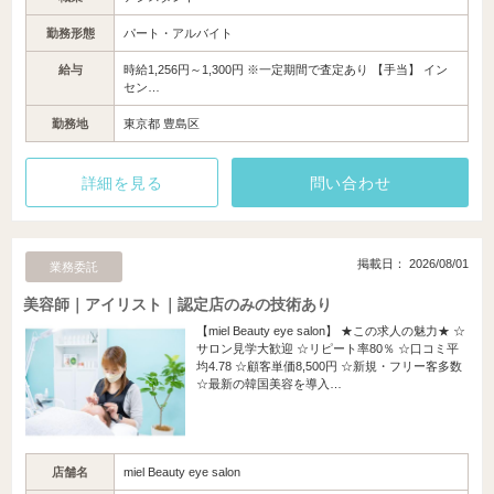
勤務形態
パート・アルバイト
給与
時給1,256円～1,300円 ※一定期間で査定あり 【手当】 イン
セン…
勤務地
東京都 豊島区
詳細を見る
問い合わせ
掲載日： 2026/08/01
業務委託
美容師｜アイリスト｜認定店のみの技術あり
【miel Beauty eye salon】 ★この求人の魅力★ ☆
サロン見学大歓迎 ☆リピート率80％ ☆口コミ平
均4.78 ☆顧客単価8,500円 ☆新規・フリー客多数
☆最新の韓国美容を導入…
店舗名
miel Beauty eye salon