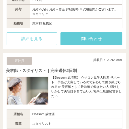
給与
月給25万円 月給＋歩合 昇給随時 ※試用期間がございます。
※キャリア…
勤務地
東京都 板橋区
詳細を見る
問い合わせ
掲載日： 2026/08/01
正社員
美容師・スタイリスト｜完全週休2日制
【Blossom 成増店】 ☆サロン見学大歓迎 サポー
ト・手当が充実しているので安心して働き続けら
れる☆ 美容師として最前線で働きたい人 経験を
いかして美容師を育てたい人 将来は店舗経営をし
たい…
店舗名
Blossom 成増店
職業
スタイリスト