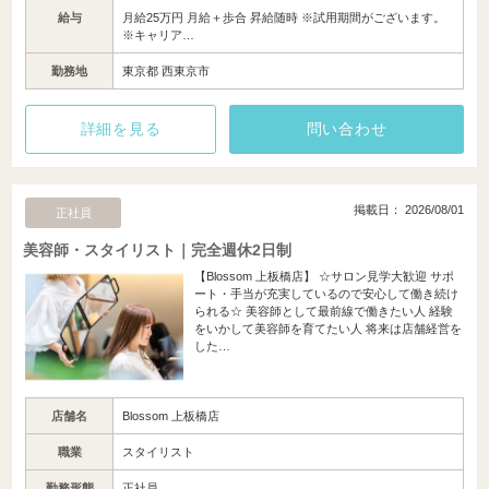
給与
月給25万円 月給＋歩合 昇給随時 ※試用期間がございます。
※キャリア…
勤務地
東京都 西東京市
詳細を見る
問い合わせ
掲載日： 2026/08/01
正社員
美容師・スタイリスト｜完全週休2日制
【Blossom 上板橋店】 ☆サロン見学大歓迎 サポ
ート・手当が充実しているので安心して働き続け
られる☆ 美容師として最前線で働きたい人 経験
をいかして美容師を育てたい人 将来は店舗経営を
した…
店舗名
Blossom 上板橋店
職業
スタイリスト
勤務形態
正社員