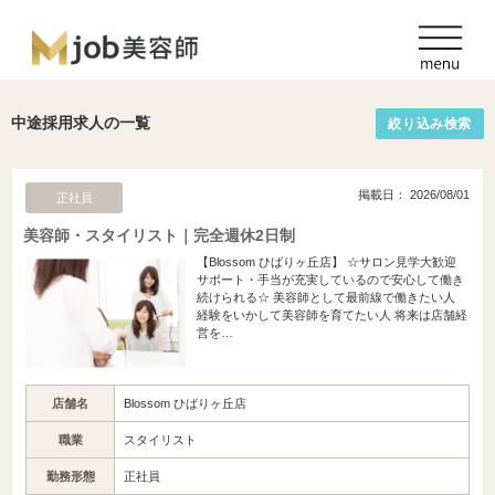
中途採用求人の一覧
絞り込み検索
掲載日： 2026/08/01
正社員
美容師・スタイリスト｜完全週休2日制
【Blossom ひばりヶ丘店】 ☆サロン見学大歓迎
サポート・手当が充実しているので安心して働き
続けられる☆ 美容師として最前線で働きたい人
経験をいかして美容師を育てたい人 将来は店舗経
営を…
店舗名
Blossom ひばりヶ丘店
職業
スタイリスト
勤務形態
正社員