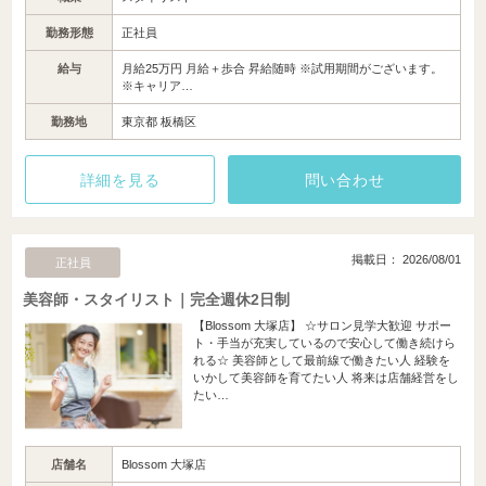
勤務形態
正社員
給与
月給25万円 月給＋歩合 昇給随時 ※試用期間がございます。
※キャリア…
勤務地
東京都 板橋区
詳細を見る
問い合わせ
掲載日： 2026/08/01
正社員
美容師・スタイリスト｜完全週休2日制
【Blossom 大塚店】 ☆サロン見学大歓迎 サポー
ト・手当が充実しているので安心して働き続けら
れる☆ 美容師として最前線で働きたい人 経験を
いかして美容師を育てたい人 将来は店舗経営をし
たい…
店舗名
Blossom 大塚店