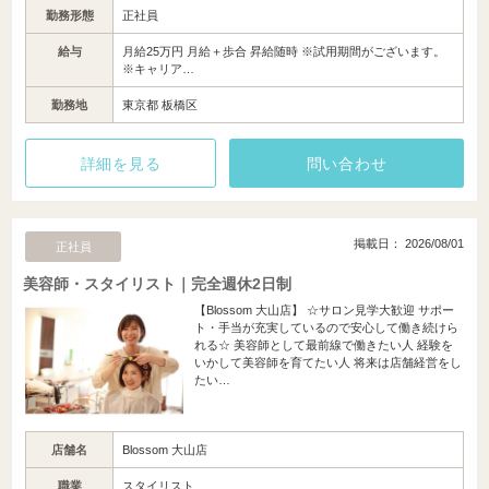
勤務形態
正社員
給与
月給25万円 月給＋歩合 昇給随時 ※試用期間がございます。
※キャリア…
勤務地
東京都 板橋区
詳細を見る
問い合わせ
掲載日： 2026/08/01
正社員
美容師・スタイリスト｜完全週休2日制
【Blossom 大山店】 ☆サロン見学大歓迎 サポー
ト・手当が充実しているので安心して働き続けら
れる☆ 美容師として最前線で働きたい人 経験を
いかして美容師を育てたい人 将来は店舗経営をし
たい…
店舗名
Blossom 大山店
職業
スタイリスト