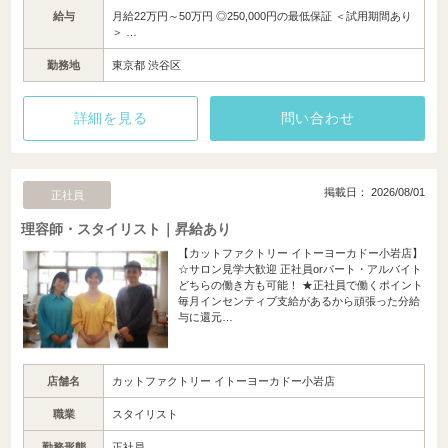
給与
月給22万円～50万円 ◎250,000円の最低保証 ＜試用期間あり
＞ …
勤務地
東京都 渋谷区
詳細を見る
問い合わせ
掲載日： 2026/08/01
正社員
理容師・スタイリスト｜昇給あり
【カットファクトリー イトーヨーカドー小岩店】
☆サロン見学大歓迎 正社員orパート・アルバイト
どちらの働き方も可能！ ★正社員で働くポイント
毎月インセンティブ支給があるから頑張った分給
与に還元…
店舗名
カットファクトリー イトーヨーカドー小岩店
職業
スタイリスト
勤務形態
正社員