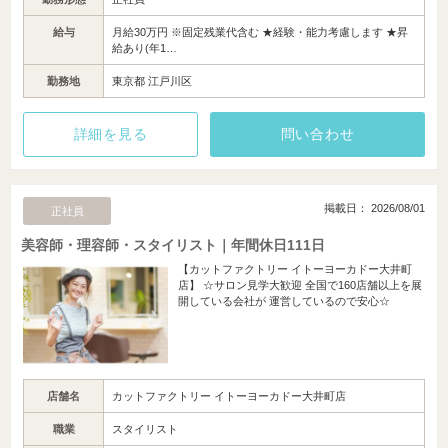
給与
月給30万円 ※固定残業代含む ★経験・能力考慮します ★昇
給あり(年1…
勤務地
東京都 江戸川区
詳細を見る
問い合わせ
掲載日： 2026/08/01
正社員
美容師・理容師・スタイリスト｜年間休日111日
【カットファクトリー イトーヨーカドー大井町
店】 ☆サロン見学大歓迎 全国で160店舗以上を展
開している会社が 運営しているので安心☆
店舗名
カットファクトリー イトーヨーカドー大井町店
職業
スタイリスト