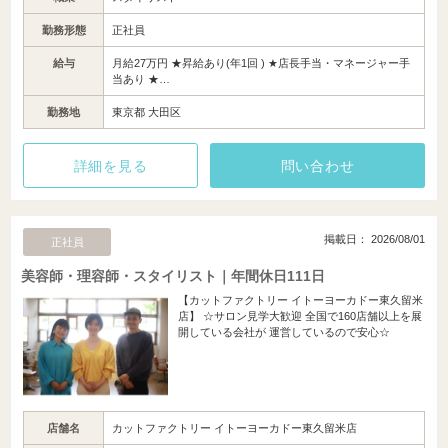
勤務形態
正社員
給与
月給27万円 ★昇給あり(年1回 ) ★店長手当・マネージャー手
当あり ★…
勤務地
東京都 大田区
詳細を見る
問い合わせ
掲載日： 2026/08/01
正社員
美容師・理容師・スタイリスト｜年間休日111日
【カットファクトリー イトーヨーカドー東久留米
店】 ☆サロン見学大歓迎 全国で160店舗以上を展
開している会社が 運営しているので安心☆
店舗名
カットファクトリー イトーヨーカドー東久留米店