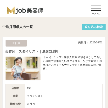
中途採用求人の一覧
絞り込み検索
掲載日： 2026/08/01
正社員
美容師・スタイリスト｜週休2日制
【fam】 ☆サロン見学大歓迎 経験を活かして新し
い環境で頑張りたいスタイリストなど大歓迎☆ お
客様がいなくても大丈夫です！毎月新規多数ご来
店！
店舗名
fam
職業
スタイリスト
勤務形態
正社員