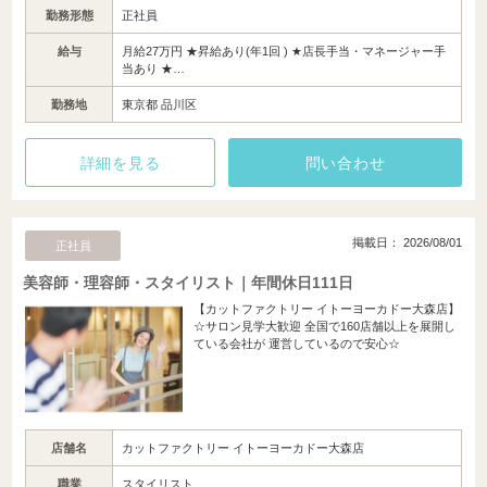
勤務形態
正社員
給与
月給27万円 ★昇給あり(年1回 ) ★店長手当・マネージャー手
当あり ★…
勤務地
東京都 品川区
詳細を見る
問い合わせ
掲載日： 2026/08/01
正社員
美容師・理容師・スタイリスト｜年間休日111日
【カットファクトリー イトーヨーカドー大森店】
☆サロン見学大歓迎 全国で160店舗以上を展開し
ている会社が 運営しているので安心☆
店舗名
カットファクトリー イトーヨーカドー大森店
職業
スタイリスト