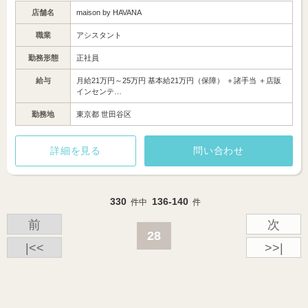
店舗名
maison by HAVANA
職業
アシスタント
勤務形態
正社員
給与
月給21万円～25万円 基本給21万円（保障） ＋諸手当 ＋店販
インセンテ…
勤務地
東京都 世田谷区
詳細を見る
問い合わせ
330
136-140
件中
件
前
次
28
|<<
>>|