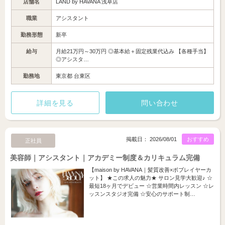
店舗名
LAND by HAVANA 浅草店
職業
アシスタント
勤務形態
新卒
給与
月給21万円～30万円 ◎基本給＋固定残業代込み 【各種手当】
◎アシスタ…
勤務地
東京都 台東区
詳細を見る
問い合わせ
掲載日： 2026/08/01
おすすめ
正社員
美容師｜アシスタント｜アカデミー制度＆カリキュラム完備
【maison by HAVANA｜髪質改善×ボブレイヤーカ
ット】 ★この求人の魅力★ サロン見学大歓迎♪ ☆
最短18ヶ月でデビュー ☆営業時間内レッスン ☆レ
ッスンスタジオ完備 ☆安心のサポート制…