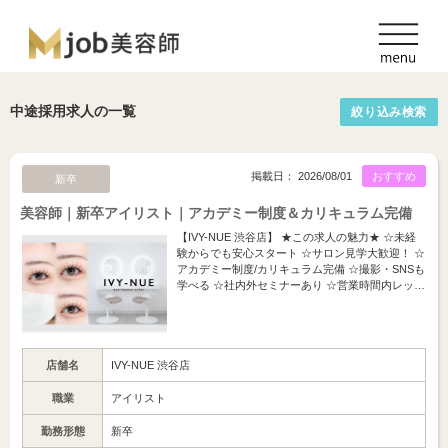
中途採用求人の一覧
絞り込み検索
掲載日： 2026/08/01
おすすめ
新卒
美容師｜新卒アイリスト｜アカデミー制度＆カリキュラム完備
【IVY-NUE 渋谷店】 ★この求人の魅力★ ☆未経
験からでも安心スタート ☆サロン見学大歓迎！ ☆
アカデミー制度/カリキュラム完備 ☆撮影・SNSも
学べる ☆社内外セミナーあり ☆営業時間内レッ…
店舗名
IVY-NUE 渋谷店
職業
アイリスト
勤務形態
新卒