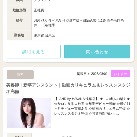
職業
アシスタント
勤務形態
正社員
給与
月給21万円～30万円 ◎基本給＋固定残業代込み 新卒も同条
件！ 【各種手…
勤務地
東京都 台東区
詳細を見る
問い合わせ
掲載日： 2026/08/01
おすすめ
新卒
美容師｜新卒アシスタント｜動画カリキュラム＆レッスンスタジ
オ完備
【LAND by HAVANA 浅草店】 ★この求人の魅力★
☆サロン見学大歓迎 ☆早期デビュー可能 ☆最短11
ヶ月デビュー実績あり ☆動画カリキュラム完備 ☆
レッスンスタジオ完備 ☆営業時間内レッ…