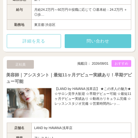
給与
月給24.2万円～60万円※役職に応じて ◎基本給：24.2万円 ＋
◎歩…
勤務地
東京都 渋谷区
詳細を見る
問い合わせ
掲載日： 2026/08/01
おすすめ
正社員
美容師｜アシスタント｜最短11ヶ月デビュー実績あり！早期デビ
ュー可能
【LAND by HAVANA 浅草店】 ★この求人の魅力★
☆サロン見学大歓迎 ☆早期デビュー可能 ☆最短11
ヶ月デビュー実績あり ☆動画カリキュラム完備 ☆
レッスンスタジオ完備 ☆営業時間内レッ…
店舗名
LAND by HAVANA 浅草店