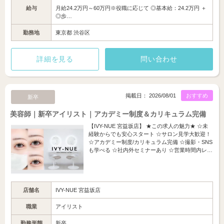
給与
月給24.2万円～60万円※役職に応じて ◎基本給：24.2万円 ＋
◎歩…
勤務地
東京都 渋谷区
詳細を見る
問い合わせ
掲載日： 2026/08/01
おすすめ
新卒
美容師｜新卒アイリスト｜アカデミー制度＆カリキュラム完備
【IVY-NUE 宮益坂店】 ★この求人の魅力★ ☆未
経験からでも安心スタート ☆サロン見学大歓迎！
☆アカデミー制度/カリキュラム完備 ☆撮影・SNS
も学べる ☆社内外セミナーあり ☆営業時間内レ…
店舗名
IVY-NUE 宮益坂店
職業
アイリスト
勤務形態
新卒