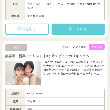
給与
月給21.6万円～50万円 【手当】 交通費：上限1.5万円 勤続手
当 職…
勤務地
東京都 渋谷区
詳細を見る
問い合わせ
掲載日： 2026/08/01
おすすめ
新卒
美容師｜新卒アイリスト｜3ヶ月デビューカリキュラム
【es by Louwe】 ★この求人の魅力★ ☆サロン見
学大歓迎 ☆最短3ヶ月でデビュー ☆月8日休み＆土
日希望OK ☆産休・育休制度あり ☆休日出勤は一
切なし ☆材料費は全額会社負担 ☆充実した…
店舗名
es by Louwe
職業
アイリスト
勤務形態
新卒