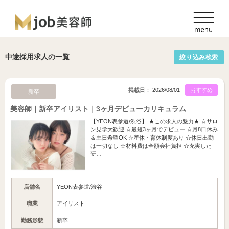
中途採用求人の一覧
絞り込み検索
掲載日： 2026/08/01
おすすめ
新卒
美容師｜新卒アイリスト｜3ヶ月デビューカリキュラム
【YEON表参道/渋谷】 ★この求人の魅力★ ☆サロ
ン見学大歓迎 ☆最短3ヶ月でデビュー ☆月8日休み
＆土日希望OK ☆産休・育休制度あり ☆休日出勤
は一切なし ☆材料費は全額会社負担 ☆充実した
研…
店舗名
YEON表参道/渋谷
職業
アイリスト
勤務形態
新卒