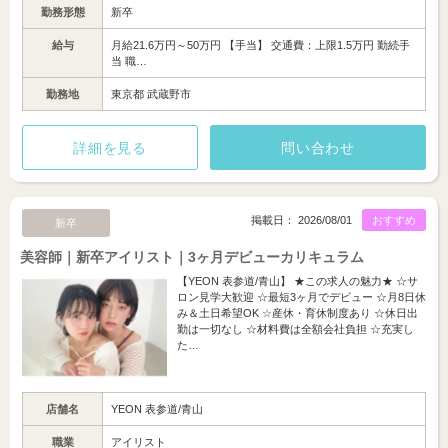
勤務形態
新卒
給与
月給21.6万円～50万円 【手当】 交通費：上限1.5万円 勤続手
当 職…
勤務地
東京都 武蔵野市
詳細を見る
問い合わせ
掲載日： 2026/08/01
おすすめ
新卒
美容師｜新卒アイリスト｜3ヶ月デビューカリキュラム
【YEON 表参道/青山】 ★この求人の魅力★ ☆サ
ロン見学大歓迎 ☆最短3ヶ月でデビュー ☆月8日休
み＆土日希望OK ☆産休・育休制度あり ☆休日出
勤は一切なし ☆材料費は全額会社負担 ☆充実し
た…
店舗名
YEON 表参道/青山
職業
アイリスト