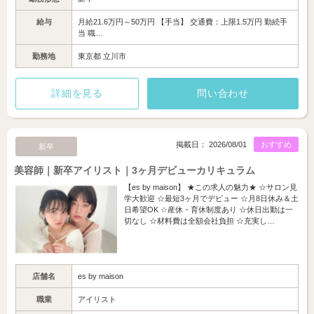
給与
月給21.6万円～50万円 【手当】 交通費：上限1.5万円 勤続手
当 職…
勤務地
東京都 立川市
詳細を見る
問い合わせ
掲載日： 2026/08/01
おすすめ
新卒
美容師｜新卒アイリスト｜3ヶ月デビューカリキュラム
【es by maison】 ★この求人の魅力★ ☆サロン見
学大歓迎 ☆最短3ヶ月でデビュー ☆月8日休み＆土
日希望OK ☆産休・育休制度あり ☆休日出勤は一
切なし ☆材料費は全額会社負担 ☆充実し…
店舗名
es by maison
職業
アイリスト