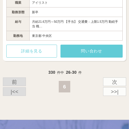
職業
アイリスト
勤務形態
新卒
給与
月給21.6万円～50万円 【手当】 交通費：上限1.5万円 勤続手
当 職…
勤務地
東京都 中央区
詳細を見る
問い合わせ
330
26-30
件中
件
前
次
6
|<<
>>|