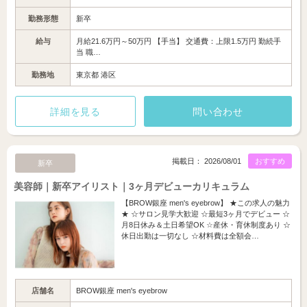
勤務形態
新卒
給与
月給21.6万円～50万円 【手当】 交通費：上限1.5万円 勤続手
当 職…
勤務地
東京都 港区
詳細を見る
問い合わせ
掲載日： 2026/08/01
おすすめ
新卒
美容師｜新卒アイリスト｜3ヶ月デビューカリキュラム
【BROW銀座 men's eyebrow】 ★この求人の魅力
★ ☆サロン見学大歓迎 ☆最短3ヶ月でデビュー ☆
月8日休み＆土日希望OK ☆産休・育休制度あり ☆
休日出勤は一切なし ☆材料費は全額会…
店舗名
BROW銀座 men's eyebrow