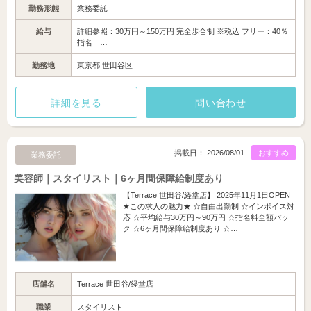
勤務形態
業務委託
給与
詳細参照：30万円～150万円 完全歩合制 ※税込 フリー：40％
指名 …
勤務地
東京都 世田谷区
詳細を見る
問い合わせ
掲載日： 2026/08/01
おすすめ
業務委託
美容師｜スタイリスト｜6ヶ月間保障給制度あり
【Terrace 世田谷/経堂店】 2025年11月1日OPEN
★この求人の魅力★ ☆自由出勤制 ☆インボイス対
応 ☆平均給与30万円～90万円 ☆指名料全額バッ
ク ☆6ヶ月間保障給制度あり ☆…
店舗名
Terrace 世田谷/経堂店
職業
スタイリスト