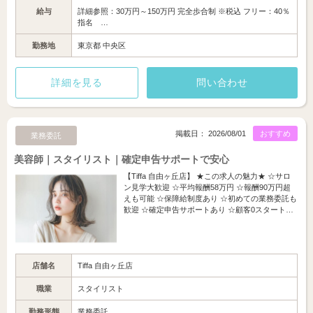
給与
詳細参照：30万円～150万円 完全歩合制 ※税込 フリー：40％
指名 …
勤務地
東京都 中央区
詳細を見る
問い合わせ
掲載日： 2026/08/01
おすすめ
業務委託
美容師｜スタイリスト｜確定申告サポートで安心
【Tiffa 自由ヶ丘店】 ★この求人の魅力★ ☆サロ
ン見学大歓迎 ☆平均報酬58万円 ☆報酬90万円超
えも可能 ☆保障給制度あり ☆初めての業務委託も
歓迎 ☆確定申告サポートあり ☆顧客0スタート…
店舗名
Tiffa 自由ヶ丘店
職業
スタイリスト
勤務形態
業務委託