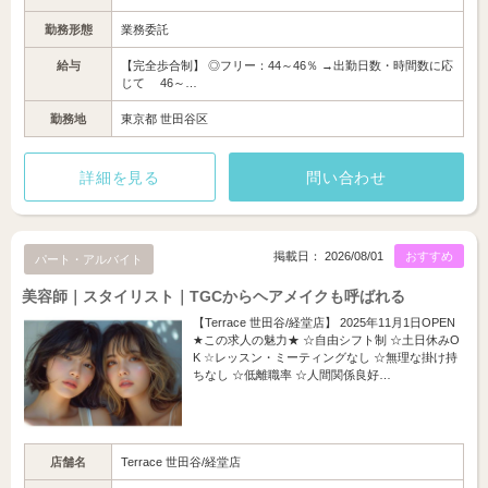
勤務形態
業務委託
給与
【完全歩合制】 ◎フリー：44～46％ →出勤日数・時間数に応
じて 46～…
勤務地
東京都 世田谷区
詳細を見る
問い合わせ
掲載日： 2026/08/01
おすすめ
パート・アルバイト
美容師｜スタイリスト｜TGCからヘアメイクも呼ばれる
【Terrace 世田谷/経堂店】 2025年11月1日OPEN
★この求人の魅力★ ☆自由シフト制 ☆土日休みO
K ☆レッスン・ミーティングなし ☆無理な掛け持
ちなし ☆低離職率 ☆人間関係良好…
店舗名
Terrace 世田谷/経堂店