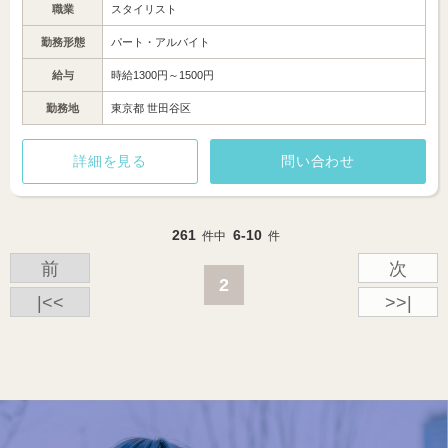
職業
スタイリスト
勤務形態
パート・アルバイト
給与
時給1300円～1500円
勤務地
東京都 世田谷区
詳細を見る
問い合わせ
261
6-10
件中
件
前
次
2
|<<
>>|