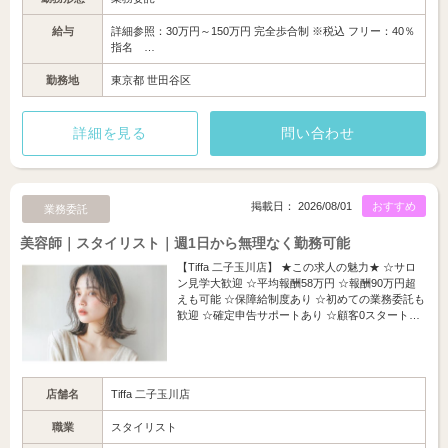
給与
詳細参照：30万円～150万円 完全歩合制 ※税込 フリー：40％
指名 …
勤務地
東京都 世田谷区
詳細を見る
問い合わせ
掲載日： 2026/08/01
おすすめ
業務委託
美容師｜スタイリスト｜週1日から無理なく勤務可能
【Tiffa 二子玉川店】 ★この求人の魅力★ ☆サロ
ン見学大歓迎 ☆平均報酬58万円 ☆報酬90万円超
えも可能 ☆保障給制度あり ☆初めての業務委託も
歓迎 ☆確定申告サポートあり ☆顧客0スタート…
店舗名
Tiffa 二子玉川店
職業
スタイリスト