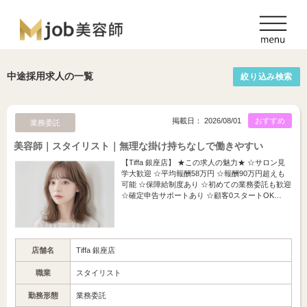
中途採用求人の一覧
絞り込み検索
掲載日： 2026/08/01
おすすめ
業務委託
美容師｜スタイリスト｜無理な掛け持ちなしで働きやすい
【Tiffa 銀座店】 ★この求人の魅力★ ☆サロン見
学大歓迎 ☆平均報酬58万円 ☆報酬90万円超えも
可能 ☆保障給制度あり ☆初めての業務委託も歓迎
☆確定申告サポートあり ☆顧客0スタートOK…
店舗名
Tiffa 銀座店
職業
スタイリスト
勤務形態
業務委託