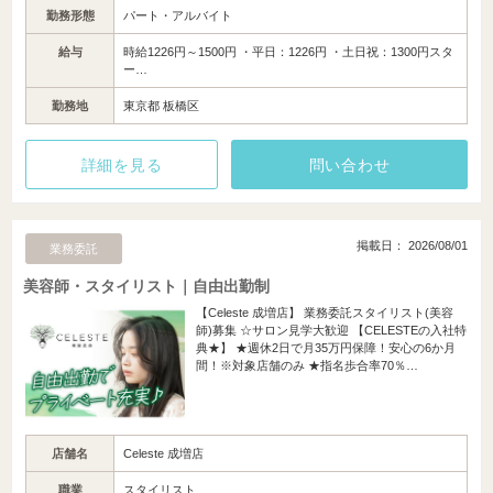
勤務形態
パート・アルバイト
給与
時給1226円～1500円 ・平日：1226円 ・土日祝：1300円スタ
ー…
勤務地
東京都 板橋区
詳細を見る
問い合わせ
掲載日： 2026/08/01
業務委託
美容師・スタイリスト｜自由出勤制
【Celeste 成増店】 業務委託スタイリスト(美容
師)募集 ☆サロン見学大歓迎 【CELESTEの入社特
典★】 ★週休2日で月35万円保障！安心の6か月
間！※対象店舗のみ ★指名歩合率70％…
店舗名
Celeste 成増店
職業
スタイリスト