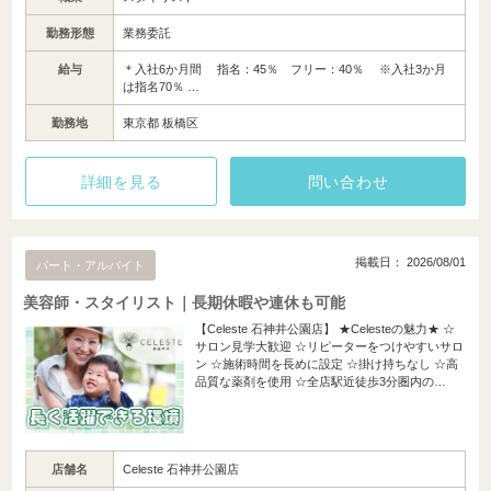
勤務形態
業務委託
給与
＊入社6か月間 指名：45％ フリー：40％ ※入社3か月
は指名70％ …
勤務地
東京都 板橋区
詳細を見る
問い合わせ
掲載日： 2026/08/01
パート・アルバイト
美容師・スタイリスト｜長期休暇や連休も可能
【Celeste 石神井公園店】 ★Celesteの魅力★ ☆
サロン見学大歓迎 ☆リピーターをつけやすいサロ
ン ☆施術時間を長めに設定 ☆掛け持ちなし ☆高
品質な薬剤を使用 ☆全店駅近徒歩3分圏内の…
店舗名
Celeste 石神井公園店