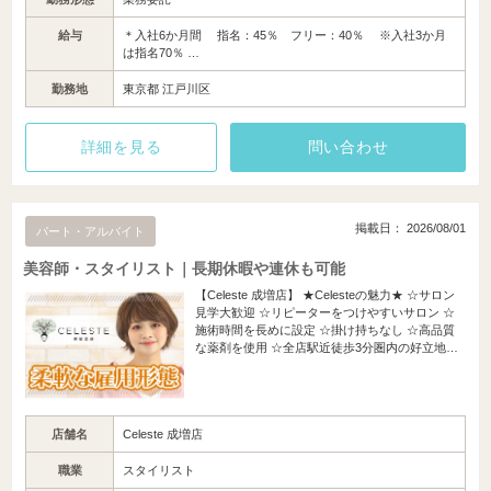
給与
＊入社6か月間 指名：45％ フリー：40％ ※入社3か月
は指名70％ …
勤務地
東京都 江戸川区
詳細を見る
問い合わせ
掲載日： 2026/08/01
パート・アルバイト
美容師・スタイリスト｜長期休暇や連休も可能
【Celeste 成増店】 ★Celesteの魅力★ ☆サロン
見学大歓迎 ☆リピーターをつけやすいサロン ☆
施術時間を長めに設定 ☆掛け持ちなし ☆高品質
な薬剤を使用 ☆全店駅近徒歩3分圏内の好立地…
店舗名
Celeste 成増店
職業
スタイリスト