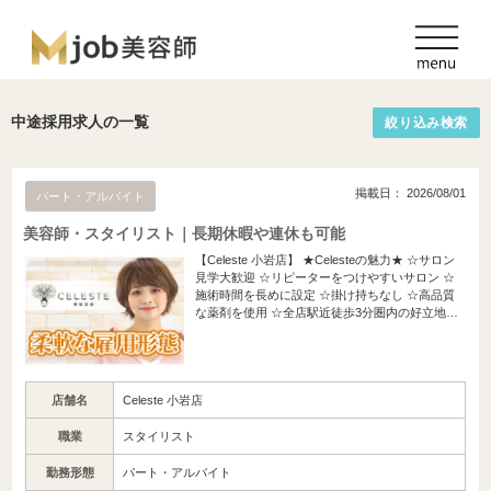
中途採用求人の一覧
絞り込み検索
掲載日： 2026/08/01
パート・アルバイト
美容師・スタイリスト｜長期休暇や連休も可能
【Celeste 小岩店】 ★Celesteの魅力★ ☆サロン
見学大歓迎 ☆リピーターをつけやすいサロン ☆
施術時間を長めに設定 ☆掛け持ちなし ☆高品質
な薬剤を使用 ☆全店駅近徒歩3分圏内の好立地…
店舗名
Celeste 小岩店
職業
スタイリスト
勤務形態
パート・アルバイト