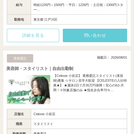
給与
時給1226円～1500円 ・平日：1226円 ・土日祝：1300円スタ
ー…
勤務地
東京都 江戸川区
詳細を見る
問い合わせ
掲載日： 2026/08/01
業務委託
美容師・スタイリスト｜自由出勤制
【Celeste 小岩店】 業務委託スタイリスト(美容
師)募集 ☆サロン見学大歓迎 【CELESTEの入社特
典★】 ★週休2日で月35万円保障！安心の6か月
間！※対象店舗のみ ★指名歩合率70％…
店舗名
Celeste 小岩店
職業
スタイリスト
勤務形態
業務委託