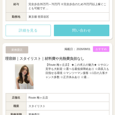
給与
完全歩合35万円～70万円 ※完全歩合のため70万円以上稼ぐこ
とも可能です…
勤務地
東京都 世田谷区
詳細を見る
問い合わせ
掲載日： 2026/08/01
おすすめ
業務委託
理容師｜スタイリスト｜材料費や光熱費負担なし
【Route 梅ヶ丘店】 ★この求人の魅力★ ☆サロン
見学も大歓迎 ☆選べる最低保障給あり ☆高収入も
目指せる環境 ☆マンツーマン接客 ☆1日の入客チ
ャンス多数 ☆正月休みあり ☆週…
店舗名
Route 梅ヶ丘店
職業
スタイリスト
勤務形態
業務委託