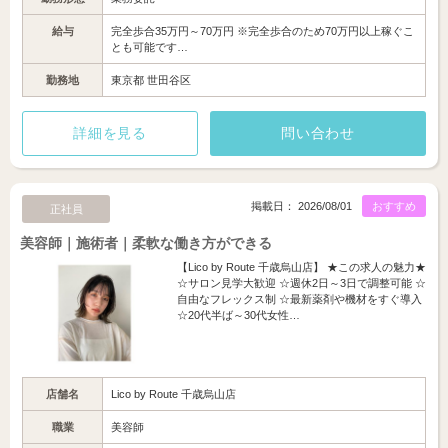
給与
完全歩合35万円～70万円 ※完全歩合のため70万円以上稼ぐこ
とも可能です…
勤務地
東京都 世田谷区
詳細を見る
問い合わせ
掲載日： 2026/08/01
おすすめ
正社員
美容師｜施術者｜柔軟な働き方ができる
【Lico by Route 千歳烏山店】 ★この求人の魅力★
☆サロン見学大歓迎 ☆週休2日～3日で調整可能 ☆
自由なフレックス制 ☆最新薬剤や機材をすぐ導入
☆20代半ば～30代女性…
店舗名
Lico by Route 千歳烏山店
職業
美容師