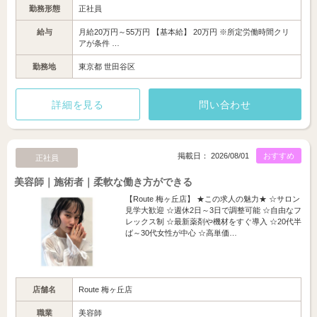
勤務形態
正社員
給与
月給20万円～55万円 【基本給】 20万円 ※所定労働時間クリ
アが条件 …
勤務地
東京都 世田谷区
詳細を見る
問い合わせ
掲載日： 2026/08/01
おすすめ
正社員
美容師｜施術者｜柔軟な働き方ができる
【Route 梅ヶ丘店】 ★この求人の魅力★ ☆サロン
見学大歓迎 ☆週休2日～3日で調整可能 ☆自由なフ
レックス制 ☆最新薬剤や機材をすぐ導入 ☆20代半
ば～30代女性が中心 ☆高単価…
店舗名
Route 梅ヶ丘店
職業
美容師