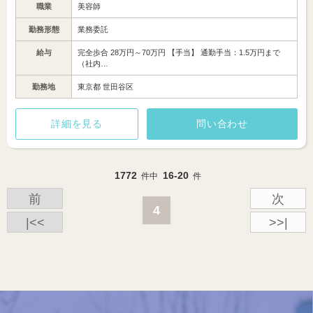
職業
美容師
勤務形態
業務委託
給与
完全歩合 28万円～70万円 【手当】 通勤手当：1.5万円まで
（社内…
勤務地
東京都 世田谷区
詳細を見る
問い合わせ
1772
16-20
件中
件
前
次
4
|<<
>>|