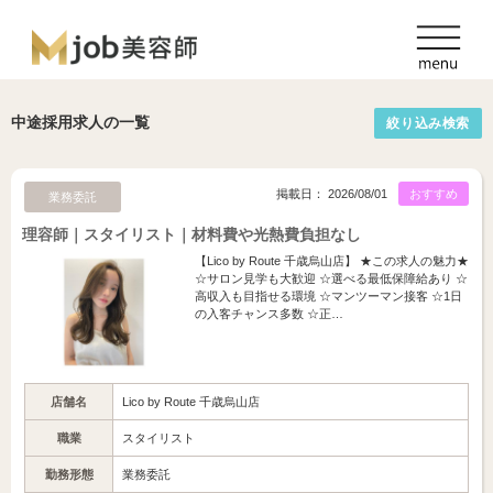
中途採用求人の一覧
絞り込み検索
掲載日： 2026/08/01
おすすめ
業務委託
理容師｜スタイリスト｜材料費や光熱費負担なし
【Lico by Route 千歳烏山店】 ★この求人の魅力★
☆サロン見学も大歓迎 ☆選べる最低保障給あり ☆
高収入も目指せる環境 ☆マンツーマン接客 ☆1日
の入客チャンス多数 ☆正…
店舗名
Lico by Route 千歳烏山店
職業
スタイリスト
勤務形態
業務委託