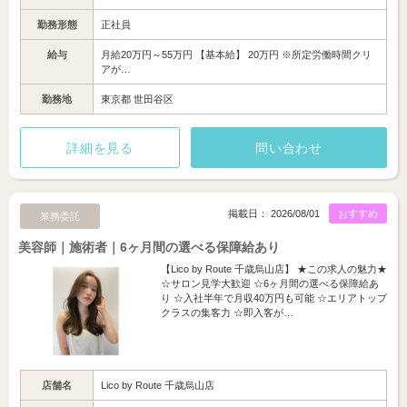
勤務形態
正社員
給与
月給20万円～55万円 【基本給】 20万円 ※所定労働時間クリ
アが…
勤務地
東京都 世田谷区
詳細を見る
問い合わせ
掲載日： 2026/08/01
おすすめ
業務委託
美容師｜施術者｜6ヶ月間の選べる保障給あり
【Lico by Route 千歳烏山店】 ★この求人の魅力★
☆サロン見学大歓迎 ☆6ヶ月間の選べる保障給あ
り ☆入社半年で月収40万円も可能 ☆エリアトップ
クラスの集客力 ☆即入客が…
店舗名
Lico by Route 千歳烏山店