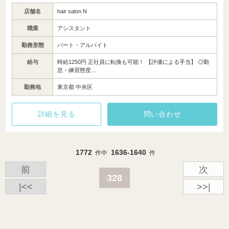
店舗名
hair salon N
職業
アシスタント
勤務形態
パート・アルバイト
給与
時給1250円 正社員に転換も可能！ 【評価による手当】 ◎勤
怠・練習態度…
勤務地
東京都 中央区
詳細を見る
問い合わせ
1772
1636-1640
件中
件
前
次
328
|<<
>>|