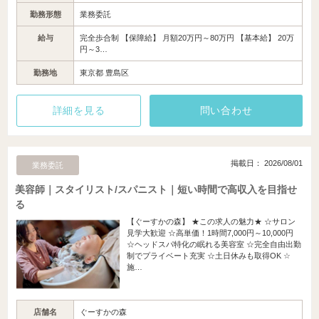
勤務形態
業務委託
給与
完全歩合制 【保障給】 月額20万円～80万円 【基本給】 20万
円～3…
勤務地
東京都 豊島区
詳細を見る
問い合わせ
掲載日： 2026/08/01
業務委託
美容師｜スタイリスト/スパニスト｜短い時間で高収入を目指せ
る
【ぐーすかの森】 ★この求人の魅力★ ☆サロン
見学大歓迎 ☆高単価！1時間7,000円～10,000円
☆ヘッドスパ特化の眠れる美容室 ☆完全自由出勤
制でプライベート充実 ☆土日休みも取得OK ☆
施…
店舗名
ぐーすかの森