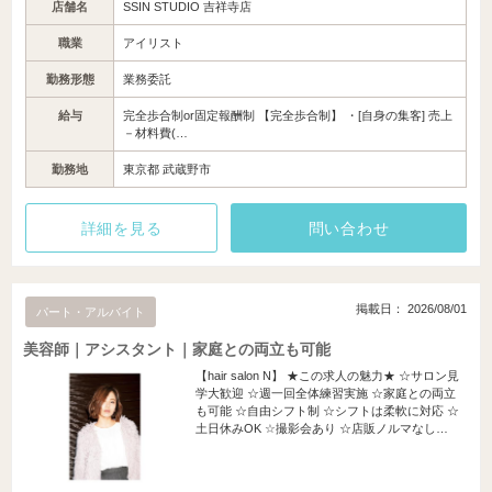
店舗名
SSIN STUDIO 吉祥寺店
職業
アイリスト
勤務形態
業務委託
給与
完全歩合制or固定報酬制 【完全歩合制】 ・[自身の集客] 売上
－材料費(…
勤務地
東京都 武蔵野市
詳細を見る
問い合わせ
掲載日： 2026/08/01
パート・アルバイト
美容師｜アシスタント｜家庭との両立も可能
【hair salon N】 ★この求人の魅力★ ☆サロン見
学大歓迎 ☆週一回全体練習実施 ☆家庭との両立
も可能 ☆自由シフト制 ☆シフトは柔軟に対応 ☆
土日休みOK ☆撮影会あり ☆店販ノルマなし…