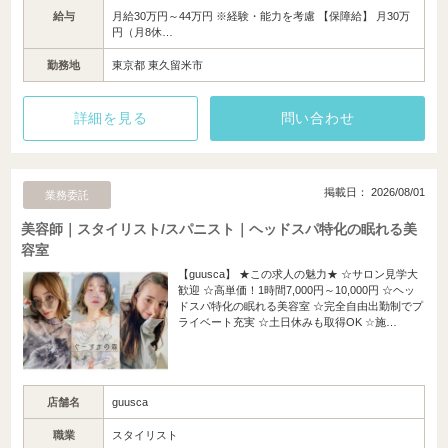
給与
月給30万円～44万円 ※経験・能力を考慮 【保障給】 月30万
円（月8休…
勤務地
東京都 東久留米市
詳細を見る
問い合わせ
掲載日： 2026/08/01
業務委託
美容師｜スタイリスト/スパニスト｜ヘッドスパ特化の眠れる美
容室
【guusca】 ★この求人の魅力★ ☆サロン見学大
歓迎 ☆高単価！1時間7,000円～10,000円 ☆ヘッ
ドスパ特化の眠れる美容室 ☆完全自由出勤制でプ
ライベート充実 ☆土日休みも取得OK ☆施…
店舗名
guusca
職業
スタイリスト