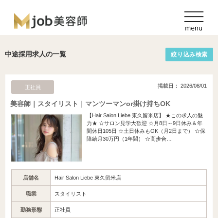
中途採用求人の一覧
絞り込み検索
掲載日： 2026/08/01
正社員
美容師｜スタイリスト｜マンツーマンor掛け持ちOK
【Hair Salon Liebe 東久留米店】 ★この求人の魅
力★ ☆サロン見学大歓迎 ☆月8日～9日休み＆年
間休日105日 ☆土日休みもOK（月2日まで） ☆保
障給月30万円（1年間） ☆高歩合…
店舗名
Hair Salon Liebe 東久留米店
職業
スタイリスト
勤務形態
正社員