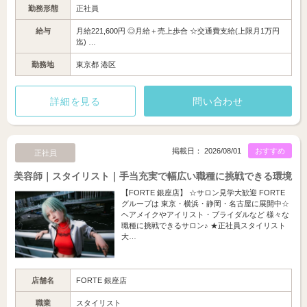
勤務形態
正社員
給与
月給221,600円 ◎月給＋売上歩合 ☆交通費支給(上限月1万円
迄) …
勤務地
東京都 港区
詳細を見る
問い合わせ
掲載日： 2026/08/01
おすすめ
正社員
美容師｜スタイリスト｜手当充実で幅広い職種に挑戦できる環境
【FORTE 銀座店】 ☆サロン見学大歓迎 FORTE
グループは 東京・横浜・静岡・名古屋に展開中☆
ヘアメイクやアイリスト・ブライダルなど 様々な
職種に挑戦できるサロン♪ ★正社員スタイリスト
大…
店舗名
FORTE 銀座店
職業
スタイリスト