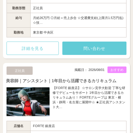
勤務形態
正社員
給与
月給26万円 ◎月給＋売上歩合 ☆交通費支給(上限月1.5万円迄)
☆技…
勤務地
東京都 中央区
詳細を見る
問い合わせ
掲載日： 2026/08/01
おすすめ
正社員
美容師｜アシスタント｜1年目から活躍できるカリキュラム
【FORTE 銀座店】 ☆サロン見学大歓迎 丁寧な研
修でデビューをサポート 1年目から活躍できるカ
リキュラムあり！ FORTEグループは 東京・横
浜・静岡・名古屋に展開中☆ ★正社員アシスタン
ト大…
店舗名
FORTE 銀座店