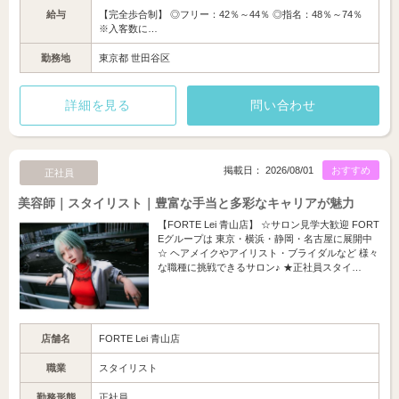
給与
【完全歩合制】 ◎フリー：42％～44％ ◎指名：48％～74％
※入客数に…
勤務地
東京都 世田谷区
詳細を見る
問い合わせ
掲載日： 2026/08/01
おすすめ
正社員
美容師｜スタイリスト｜豊富な手当と多彩なキャリアが魅力
【FORTE Lei 青山店】 ☆サロン見学大歓迎 FORT
Eグループは 東京・横浜・静岡・名古屋に展開中
☆ ヘアメイクやアイリスト・ブライダルなど 様々
な職種に挑戦できるサロン♪ ★正社員スタイ…
店舗名
FORTE Lei 青山店
職業
スタイリスト
勤務形態
正社員