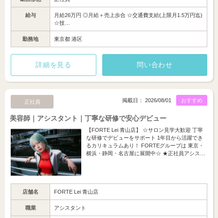
給与
月給26万円 ◎月給＋売上歩合 ☆交通費支給(上限月1.5万円迄)
☆技…
勤務地
東京都 港区
詳細を見る
問い合わせ
掲載日： 2026/08/01
おすすめ
正社員
美容師｜アシスタント｜丁寧な研修で安心デビュー
【FORTE Lei 青山店】 ☆サロン見学大歓迎 丁寧
な研修でデビューをサポート 1年目から活躍でき
るカリキュラムあり！ FORTEグループは 東京・
横浜・静岡・名古屋に展開中☆ ★正社員アシス…
店舗名
FORTE Lei 青山店
職業
アシスタント