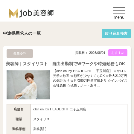
中途採用求人の一覧
絞り込み検索
掲載日： 2026/08/01
おすすめ
業務委託
美容師｜スタイリスト｜自由出勤制でWワークや時短勤務もOK
【clan en. by HEADLIGHT 二子玉川店】 ☆サロン
見学大歓迎 ☆顧客が少なくてもOK ☆最大210万円
の保証あり ☆月収80万円超実績あり ☆インボイス
会社負担 ☆税務サポートあり…
店舗名
clan en. by HEADLIGHT 二子玉川店
職業
スタイリスト
勤務形態
業務委託