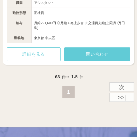
職業
アシスタント
勤務形態
正社員
給与
月給221,600円 ◎月給＋売上歩合 ☆交通費支給(上限月1万円
迄) …
勤務地
東京都 中央区
詳細を見る
問い合わせ
63
1-5
件中
件
次
1
>>|