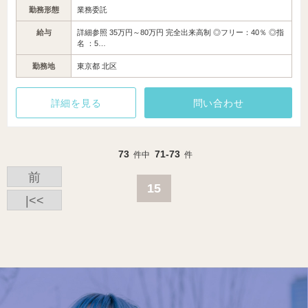
勤務形態
業務委託
給与
詳細参照 35万円～80万円 完全出来高制 ◎フリー：40％ ◎指
名 ：5…
勤務地
東京都 北区
詳細を見る
問い合わせ
73
71-73
件中
件
前
15
|<<