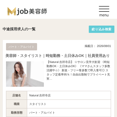
中途採用求人の一覧
絞り込み検索
掲載日： 2026/08/01
パート・アルバイト
美容師・スタイリスト｜時短勤務・土日休みOK｜社員登用あり
【Natural 吉祥寺店】 ☆サロン見学大歓迎 《時短
勤務OK・土日休みOK》 《ママさんスタッフ多数
活躍中☆》 新規・フリー客多数で即入客可◎ ス
タッフ定着率95％！自由出勤制でプライベート充
実…
店舗名
Natural 吉祥寺店
職業
スタイリスト
勤務形態
パート・アルバイト