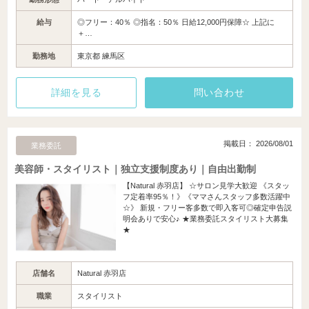
給与
◎フリー：40％ ◎指名：50％ 日給12,000円保障☆ 上記に
＋…
勤務地
東京都 練馬区
詳細を見る
問い合わせ
掲載日： 2026/08/01
業務委託
美容師・スタイリスト｜独立支援制度あり｜自由出勤制
【Natural 赤羽店】 ☆サロン見学大歓迎 《スタッ
フ定着率95％！》《ママさんスタッフ多数活躍中
☆》 新規・フリー客多数で即入客可◎確定申告説
明会ありで安心♪ ★業務委託スタイリスト大募集
★
店舗名
Natural 赤羽店
職業
スタイリスト