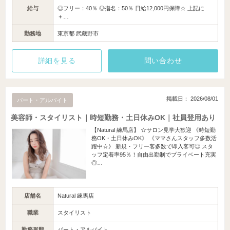
給与
◎フリー：40％ ◎指名：50％ 日給12,000円保障☆ 上記に
＋…
勤務地
東京都 武蔵野市
詳細を見る
問い合わせ
掲載日： 2026/08/01
パート・アルバイト
美容師・スタイリスト｜時短勤務・土日休みOK｜社員登用あり
【Natural 練馬店】 ☆サロン見学大歓迎 《時短勤
務OK・土日休みOK》 《ママさんスタッフ多数活
躍中☆》 新規・フリー客多数で即入客可◎ スタ
ッフ定着率95％！自由出勤制でプライベート充実
◎…
店舗名
Natural 練馬店
職業
スタイリスト
勤務形態
パート・アルバイト