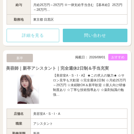
給与
月給25万円～29万円 ※一律支給手当含む 【基本給】 25万円
～28万円…
勤務地
東京都 目黒区
詳細を見る
問い合わせ
掲載日： 2026/08/01
おすすめ
新卒
美容師｜新卒アシスタント｜完全週休2日制＆手当充実
【美容室A・S・I・A】 ★この求人の魅力★ ☆サ
ロン見学も大歓迎 ☆完全週休2日制 ☆月給25万円
～29万円 ☆未経験OK＆新卒歓迎 ☆新人向け研修
制度あり ☆丁寧な技術指導あり ☆薬剤知識の勉
強…
店舗名
美容室A・S・I・A
職業
アシスタント
勤務形態
新卒