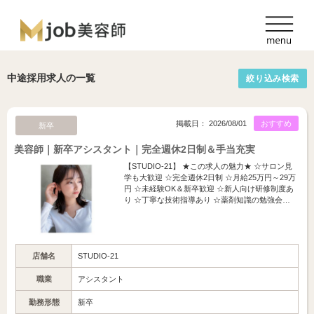
中途採用求人の一覧
絞り込み検索
掲載日： 2026/08/01
おすすめ
新卒
美容師｜新卒アシスタント｜完全週休2日制＆手当充実
【STUDIO-21】 ★この求人の魅力★ ☆サロン見
学も大歓迎 ☆完全週休2日制 ☆月給25万円～29万
円 ☆未経験OK＆新卒歓迎 ☆新人向け研修制度あ
り ☆丁寧な技術指導あり ☆薬剤知識の勉強会…
店舗名
STUDIO-21
職業
アシスタント
勤務形態
新卒