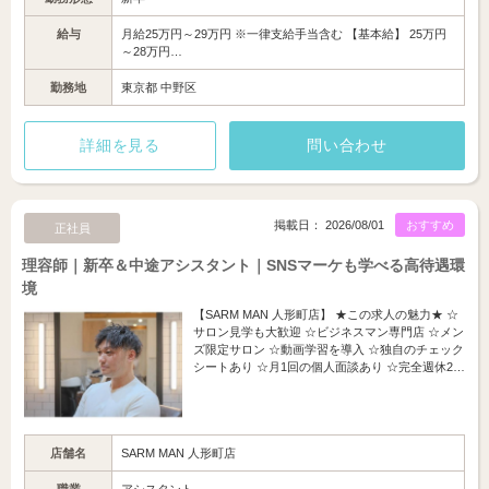
給与
月給25万円～29万円 ※一律支給手当含む 【基本給】 25万円
～28万円…
勤務地
東京都 中野区
詳細を見る
問い合わせ
掲載日： 2026/08/01
おすすめ
正社員
理容師｜新卒＆中途アシスタント｜SNSマーケも学べる高待遇環
境
【SARM MAN 人形町店】 ★この求人の魅力★ ☆
サロン見学も大歓迎 ☆ビジネスマン専門店 ☆メン
ズ限定サロン ☆動画学習を導入 ☆独自のチェック
シートあり ☆月1回の個人面談あり ☆完全週休2…
店舗名
SARM MAN 人形町店