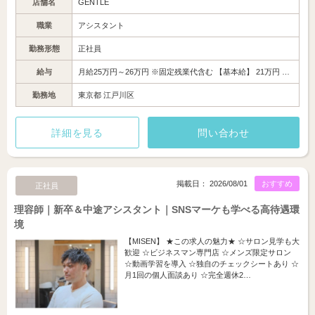
店舗名
GENTLE
職業
アシスタント
勤務形態
正社員
給与
月給25万円～26万円 ※固定残業代含む 【基本給】 21万円 …
勤務地
東京都 江戸川区
詳細を見る
問い合わせ
掲載日： 2026/08/01
おすすめ
正社員
理容師｜新卒＆中途アシスタント｜SNSマーケも学べる高待遇環
境
【MISEN】 ★この求人の魅力★ ☆サロン見学も大
歓迎 ☆ビジネスマン専門店 ☆メンズ限定サロン
☆動画学習を導入 ☆独自のチェックシートあり ☆
月1回の個人面談あり ☆完全週休2…