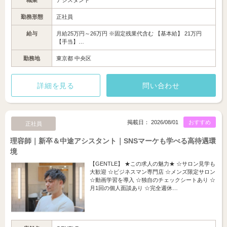
職業
アシスタント
勤務形態
正社員
給与
月給25万円～26万円 ※固定残業代含む 【基本給】 21万円
【手当】…
勤務地
東京都 中央区
詳細を見る
問い合わせ
掲載日： 2026/08/01
おすすめ
正社員
理容師｜新卒＆中途アシスタント｜SNSマーケも学べる高待遇環
境
【GENTLE】 ★この求人の魅力★ ☆サロン見学も
大歓迎 ☆ビジネスマン専門店 ☆メンズ限定サロン
☆動画学習を導入 ☆独自のチェックシートあり ☆
月1回の個人面談あり ☆完全週休…