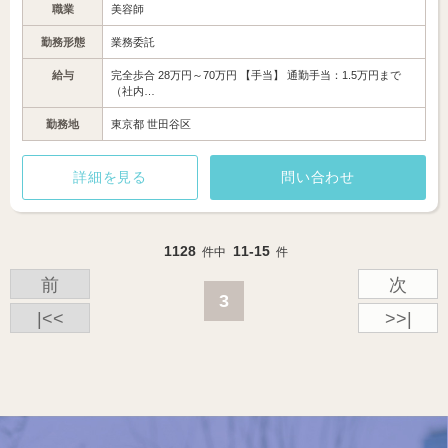
職業
美容師
勤務形態
業務委託
給与
完全歩合 28万円～70万円 【手当】 通勤手当：1.5万円まで
（社内…
勤務地
東京都 世田谷区
詳細を見る
問い合わせ
1128
11-15
件中
件
前
次
3
|<<
>>|