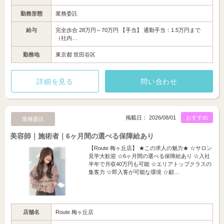
勤務形態
業務委託
給与
完全歩合 28万円～70万円 【手当】 通勤手当：1.5万円まで
（社内…
勤務地
東京都 世田谷区
詳細を見る
問い合わせ
掲載日： 2026/08/01
おすすめ
業務委託
美容師｜施術者｜6ヶ月間の選べる保障給あり
【Route 梅ヶ丘店】 ★この求人の魅力★ ☆サロン
見学大歓迎 ☆6ヶ月間の選べる保障給あり ☆入社
半年で月収40万円も可能 ☆エリアトップクラスの
集客力 ☆即入客が可能な環境 ☆顧…
店舗名
Route 梅ヶ丘店