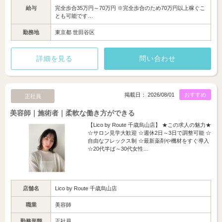
給与
完全歩合35万円～70万円 ※完全歩合のため70万円以上稼ぐこ
とも可能です…
勤務地
東京都 世田谷区
詳細を見る
問い合わせ
掲載日： 2026/08/01
おすすめ
正社員
美容師｜施術者｜柔軟な働き方ができる
【Lico by Route 千歳烏山店】 ★この求人の魅力★
☆サロン見学大歓迎 ☆週休2日～3日で調整可能 ☆
自由なフレックス制 ☆最新薬剤や機材をすぐ導入
☆20代半ば～30代女性…
店舗名
Lico by Route 千歳烏山店
職業
美容師
勤務形態
正社員