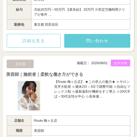
給与
月給20万円～55万円 【基本給】 20万円 ※所定労働時間クリ
アが条件 …
勤務地
東京都 世田谷区
詳細を見る
問い合わせ
掲載日： 2026/08/01
おすすめ
正社員
美容師｜施術者｜柔軟な働き方ができる
【Route 梅ヶ丘店】 ★この求人の魅力★ ☆サロン
見学大歓迎 ☆週休2日～3日で調整可能 ☆自由なフ
レックス制 ☆最新薬剤や機材をすぐ導入 ☆20代半
ば～30代女性が中心 ☆高単価…
店舗名
Route 梅ヶ丘店
職業
美容師