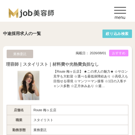
中途採用求人の一覧
絞り込み検索
掲載日： 2026/08/01
おすすめ
業務委託
理容師｜スタイリスト｜材料費や光熱費負担なし
【Route 梅ヶ丘店】 ★この求人の魅力★ ☆サロン
見学も大歓迎 ☆選べる最低保障給あり ☆高収入も
目指せる環境 ☆マンツーマン接客 ☆1日の入客チ
ャンス多数 ☆正月休みあり ☆週…
店舗名
Route 梅ヶ丘店
職業
スタイリスト
勤務形態
業務委託