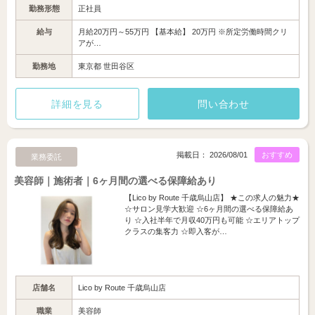
勤務形態
正社員
給与
月給20万円～55万円 【基本給】 20万円 ※所定労働時間クリ
アが…
勤務地
東京都 世田谷区
詳細を見る
問い合わせ
掲載日： 2026/08/01
おすすめ
業務委託
美容師｜施術者｜6ヶ月間の選べる保障給あり
【Lico by Route 千歳烏山店】 ★この求人の魅力★
☆サロン見学大歓迎 ☆6ヶ月間の選べる保障給あ
り ☆入社半年で月収40万円も可能 ☆エリアトップ
クラスの集客力 ☆即入客が…
店舗名
Lico by Route 千歳烏山店
職業
美容師