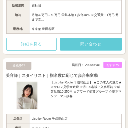
勤務形態
正社員
給与
月給32万円～40万円 ◎基本給＋歩合40％ ※交通費：1万円/月
まで支…
勤務地
東京都 世田谷区
詳細を見る
問い合わせ
掲載日： 2026/08/01
おすすめ
業務委託
美容師｜スタイリスト｜指名数に応じて歩合率変動
【Lico by Route 千歳烏山店】 ★この求人の魅力★
☆サロン見学大歓迎 ☆月100名以上入客可能 ☆顧
客単価10,250円 ☆アワード受賞グループ ☆基本マ
ンツーマン接客 …
店舗名
Lico by Route 千歳烏山店