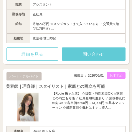
職業
アシスタント
勤務形態
正社員
給与
月給23万円 ※メンズカットまで入っている方 ・交通費支給
(月1万円迄) …
勤務地
東京都 世田谷区
詳細を見る
問い合わせ
掲載日： 2026/08/01
おすすめ
パート・アルバイト
美容師｜理容師｜スタイリスト｜家庭との両立も可能
【Route 梅ヶ丘店】 ☆日数・時間相談OK ☆家庭
との両立も可能 ☆社員登用制度あり ☆業務委託に
転向OK ☆客単価9,500円～13,000円 ☆基本マンツ
ーマン ☆最新薬剤や機材はすぐに導入…
店舗名
Route 梅ヶ丘店