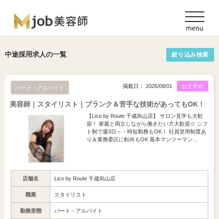
中途採用求人の一覧
絞り込み検索
掲載日： 2026/08/01
おすすめ
パート・アルバイト
美容師｜スタイリスト｜ブランク＆苦手な技術があってもOK！
【Lico by Route 千歳烏山店】 サロン見学も大歓
迎！ 家庭と両立しながら働きたい方大歓迎☆ シフ
ト制で週3日～・時短勤務もOK！ 社員登用制度あ
り＆業務委託に転向もOK 基本マンツーマン…
店舗名
Lico by Route 千歳烏山店
職業
スタイリスト
勤務形態
パート・アルバイト