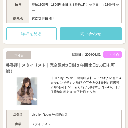
給与
時給1500円～1800円 土日祝は時給UP！ ☆平日 ：1500円 ☆
土…
勤務地
東京都 世田谷区
詳細を見る
問い合わせ
掲載日： 2026/08/01
おすすめ
正社員
美容師｜スタイリスト｜完全週休3日制＆年間休日156日も可
能！
【Lico by Route 千歳烏山店】 ★この求人の魅力★
☆サロン見学も大歓迎 ☆完全週休3日制も選択可
☆年間休日156日も可能 ☆月給32万円～40万円 ☆
保障給制度あり ☆正社員でも自由…
店舗名
Lico by Route 千歳烏山店
職業
スタイリスト