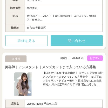
職業
スタイリスト
勤務形態
業務委託
給与
月給30万円～70万円 【最低保障制度】 入社から6ヶ月間適
応・報酬上…
勤務地
東京都 世田谷区
詳細を見る
問い合わせ
掲載日： 2026/08/01
おすすめ
正社員
美容師｜アシスタント｜メンズカットまで入っている方募集
【Lico by Route 千歳烏山店】 ☆サロン見学大歓迎
メンズカットまで入っている方募集中！ ※以下は
スタイリストデビュー後※ ＼正社員なのに自由出
勤制／ 月の規定時間クリアで休日数の縛りな…
店舗名
Lico by Route 千歳烏山店