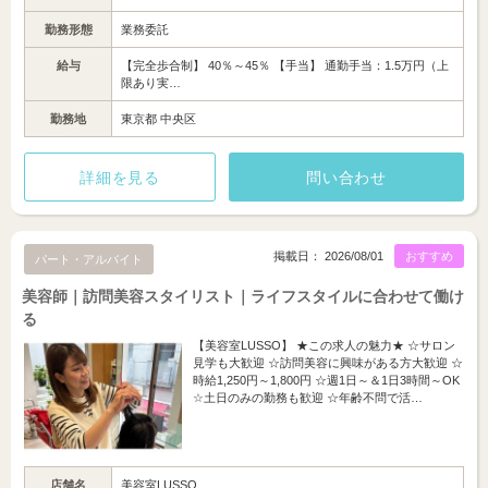
勤務形態
業務委託
給与
【完全歩合制】 40％～45％ 【手当】 通勤手当：1.5万円（上
限あり実…
勤務地
東京都 中央区
詳細を見る
問い合わせ
掲載日： 2026/08/01
おすすめ
パート・アルバイト
美容師｜訪問美容スタイリスト｜ライフスタイルに合わせて働け
る
【美容室LUSSO】 ★この求人の魅力★ ☆サロン
見学も大歓迎 ☆訪問美容に興味がある方大歓迎 ☆
時給1,250円～1,800円 ☆週1日～＆1日3時間～OK
☆土日のみの勤務も歓迎 ☆年齢不問で活…
店舗名
美容室LUSSO