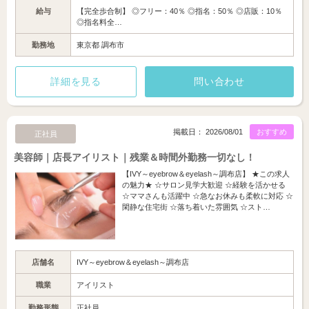
給与
【完全歩合制】 ◎フリー：40％ ◎指名：50％ ◎店販：10％
◎指名料全…
勤務地
東京都 調布市
詳細を見る
問い合わせ
掲載日： 2026/08/01
おすすめ
正社員
美容師｜店長アイリスト｜残業＆時間外勤務一切なし！
【IVY～eyebrow＆eyelash～調布店】 ★この求人
の魅力★ ☆サロン見学大歓迎 ☆経験を活かせる
☆ママさんも活躍中 ☆急なお休みも柔軟に対応 ☆
閑静な住宅街 ☆落ち着いた雰囲気 ☆スト…
店舗名
IVY～eyebrow＆eyelash～調布店
職業
アイリスト
勤務形態
正社員