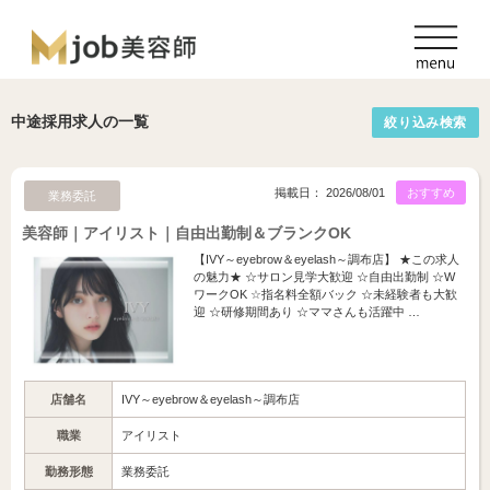
中途採用求人の一覧
絞り込み検索
掲載日： 2026/08/01
おすすめ
業務委託
美容師｜アイリスト｜自由出勤制＆ブランクOK
【IVY～eyebrow＆eyelash～調布店】 ★この求人
の魅力★ ☆サロン見学大歓迎 ☆自由出勤制 ☆W
ワークOK ☆指名料全額バック ☆未経験者も大歓
迎 ☆研修期間あり ☆ママさんも活躍中 …
店舗名
IVY～eyebrow＆eyelash～調布店
職業
アイリスト
勤務形態
業務委託