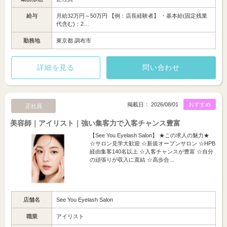
給与
月給32万円～50万円 【例：店長経験者】 ・基本給(固定残業
代含む)：2…
勤務地
東京都 調布市
詳細を見る
問い合わせ
掲載日： 2026/08/01
おすすめ
正社員
美容師｜アイリスト｜強い集客力で入客チャンス豊富
【See You Eyelash Salon】 ★この求人の魅力★
☆サロン見学大歓迎 ☆新規オープンサロン ☆HPB
経由集客140名以上 ☆入客チャンスが豊富 ☆自分
の頑張りが収入に直結 ☆高歩合…
店舗名
See You Eyelash Salon
職業
アイリスト