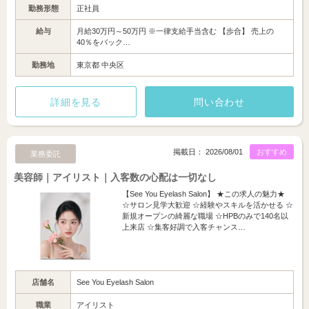
勤務形態
正社員
給与
月給30万円～50万円 ※一律支給手当含む 【歩合】 売上の
40％をバック…
勤務地
東京都 中央区
詳細を見る
問い合わせ
掲載日： 2026/08/01
おすすめ
業務委託
美容師｜アイリスト｜入客数の心配は一切なし
【See You Eyelash Salon】 ★この求人の魅力★
☆サロン見学大歓迎 ☆経験やスキルを活かせる ☆
新規オープンの綺麗な職場 ☆HPBのみで140名以
上来店 ☆集客好調で入客チャンス…
店舗名
See You Eyelash Salon
職業
アイリスト