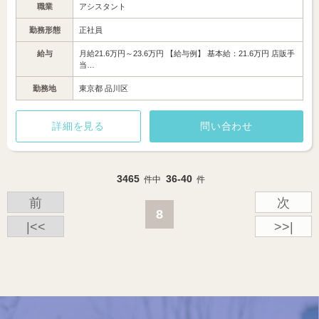
職業
アシスタント
勤務形態
正社員
給与
月給21.6万円～23.6万円 【給与例】 基本給：21.6万円 店販手
当…
勤務地
東京都 品川区
詳細を見る
問い合わせ
3465
36-40
件中
件
前
次
8
|<<
>>|