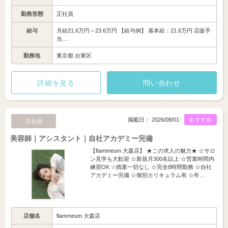
勤務形態
正社員
給与
月給21.6万円～23.6万円 【給与例】 基本給：21.6万円 店販手
当…
勤務地
東京都 台東区
詳細を見る
問い合わせ
掲載日： 2026/08/01
おすすめ
正社員
美容師｜アシスタント｜自社アカデミー完備
【flammeum 大森店】 ★この求人の魅力★ ☆サロ
ン見学も大歓迎 ☆新規月300名以上 ☆営業時間内
練習OK ☆残業一切なし ☆完全8時間勤務 ☆自社
アカデミー完備 ☆個別カリキュラム有 ☆年…
店舗名
flammeum 大森店