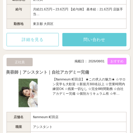
給与
月給21.6万円～23.6万円 【給与例】 基本給：21.6万円 店販手
当…
勤務地
東京都 大田区
詳細を見る
問い合わせ
掲載日： 2026/08/01
おすすめ
正社員
美容師｜アシスタント｜自社アカデミー完備
【flammeum 町田店】 ★この求人の魅力★ ☆サロ
ン見学も大歓迎 ☆新規月300名以上 ☆営業時間内
練習OK ☆残業一切なし ☆完全8時間勤務 ☆自社
アカデミー完備 ☆個別カリキュラム有 ☆年…
店舗名
flammeum 町田店
職業
アシスタント