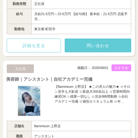
勤務形態
正社員
給与
月給21.6万円～23.6万円 【給与例】 基本給：21.6万円 店販手
当…
勤務地
東京都 町田市
詳細を見る
問い合わせ
掲載日： 2026/08/01
おすすめ
正社員
美容師｜アシスタント｜自社アカデミー完備
【flammeum 上野店】 ★この求人の魅力★ ☆サロ
ン見学も大歓迎 ☆新規月300名以上 ☆営業時間内
練習OK ☆残業一切なし ☆完全8時間勤務 ☆自社
アカデミー完備 ☆個別カリキュラム有 ☆年…
店舗名
flammeum 上野店
職業
アシスタント