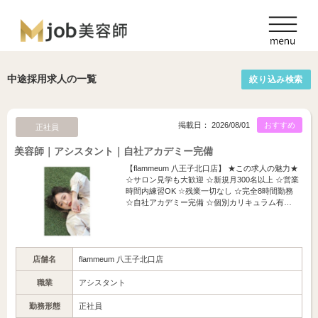
中途採用求人の一覧
絞り込み検索
掲載日： 2026/08/01
おすすめ
正社員
美容師｜アシスタント｜自社アカデミー完備
【flammeum 八王子北口店】 ★この求人の魅力★
☆サロン見学も大歓迎 ☆新規月300名以上 ☆営業
時間内練習OK ☆残業一切なし ☆完全8時間勤務
☆自社アカデミー完備 ☆個別カリキュラム有…
店舗名
flammeum 八王子北口店
職業
アシスタント
勤務形態
正社員