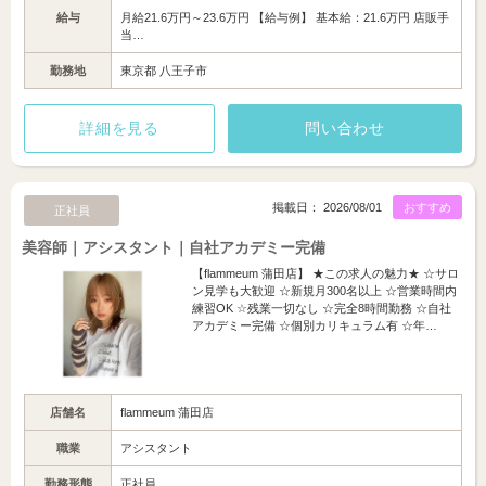
給与
月給21.6万円～23.6万円 【給与例】 基本給：21.6万円 店販手
当…
勤務地
東京都 八王子市
詳細を見る
問い合わせ
掲載日： 2026/08/01
おすすめ
正社員
美容師｜アシスタント｜自社アカデミー完備
【flammeum 蒲田店】 ★この求人の魅力★ ☆サロ
ン見学も大歓迎 ☆新規月300名以上 ☆営業時間内
練習OK ☆残業一切なし ☆完全8時間勤務 ☆自社
アカデミー完備 ☆個別カリキュラム有 ☆年…
店舗名
flammeum 蒲田店
職業
アシスタント
勤務形態
正社員