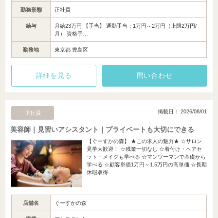
勤務形態
正社員
給与
月給23万円 【手当】 通勤手当：1万円～2万円（上限2万円/
月） 資格手…
勤務地
東京都 豊島区
詳細を見る
問い合わせ
掲載日： 2026/08/01
正社員
美容師｜見習いアシスタント｜プライベートも大切にできる
【ぐーすかの森】 ★この求人の魅力★ ☆サロン
見学大歓迎！ ☆残業一切なし ☆着付け・ヘアセ
ット・メイクも学べる ☆マンツーマンで基礎から
学べる ☆顧客単価1万円～1.5万円の高単価 ☆長期
休暇取得…
店舗名
ぐーすかの森