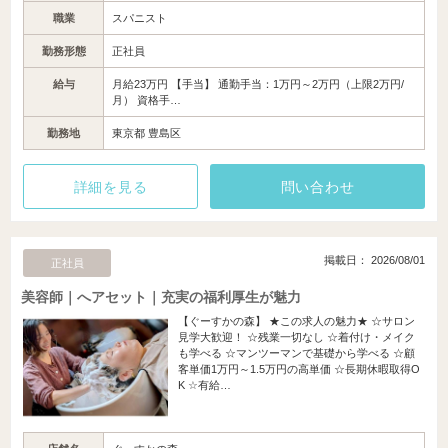
職業
スパニスト
勤務形態
正社員
給与
月給23万円 【手当】 通勤手当：1万円～2万円（上限2万円/
月） 資格手…
勤務地
東京都 豊島区
詳細を見る
問い合わせ
掲載日： 2026/08/01
正社員
美容師｜へアセット｜充実の福利厚生が魅力
【ぐーすかの森】 ★この求人の魅力★ ☆サロン
見学大歓迎！ ☆残業一切なし ☆着付け・メイク
も学べる ☆マンツーマンで基礎から学べる ☆顧
客単価1万円～1.5万円の高単価 ☆長期休暇取得O
K ☆有給…