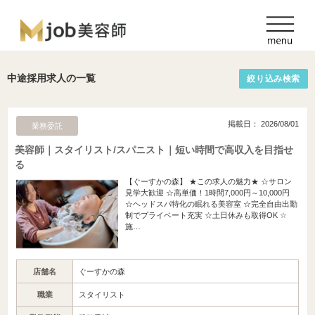
中途採用求人の一覧
絞り込み検索
掲載日： 2026/08/01
業務委託
美容師｜スタイリスト/スパニスト｜短い時間で高収入を目指せ
る
【ぐーすかの森】 ★この求人の魅力★ ☆サロン
見学大歓迎 ☆高単価！1時間7,000円～10,000円
☆ヘッドスパ特化の眠れる美容室 ☆完全自由出勤
制でプライベート充実 ☆土日休みも取得OK ☆
施…
店舗名
ぐーすかの森
職業
スタイリスト