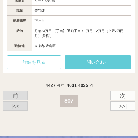
店舗名
ぐーすかの森
職業
美容師
勤務形態
正社員
給与
月給23万円 【手当】 通勤手当：1万円～2万円（上限2万円/
月） 資格手…
勤務地
東京都 豊島区
詳細を見る
問い合わせ
4427
4031-4035
件中
件
前
次
807
|<<
>>|