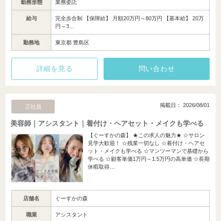
勤務形態
業務委託
給与
完全歩合制 【保障給】 月額20万円～80万円 【基本給】 20万
円～3…
勤務地
東京都 豊島区
詳細を見る
問い合わせ
掲載日： 2026/08/01
正社員
美容師｜アシスタント｜着付け・ヘアセット・メイクも学べる
【ぐーすかの森】 ★この求人の魅力★ ☆サロン
見学大歓迎！ ☆残業一切なし ☆着付け・ヘアセ
ット・メイクも学べる ☆マンツーマンで基礎から
学べる ☆顧客単価1万円～1.5万円の高単価 ☆長期
休暇取得…
店舗名
ぐーすかの森
職業
アシスタント