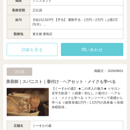
職業
アシスタント
勤務形態
正社員
給与
月給212,507円 【手当】 通勤手当：1万円～2万円（上限2万
円/月）…
勤務地
東京都 豊島区
詳細を見る
問い合わせ
掲載日： 2026/08/01
正社員
美容師｜スパニスト｜着付け・ヘアセット・メイクも学べる
【ぐーすかの森】 ★この求人の魅力★ ☆サロン
見学大歓迎！ ☆残業一切なし ☆着付け・ヘアセ
ット・メイクも学べる ☆マンツーマンで基礎から
学べる ☆顧客単価1万円～1.5万円の高単価 ☆長期
休暇取得…
店舗名
ぐーすかの森