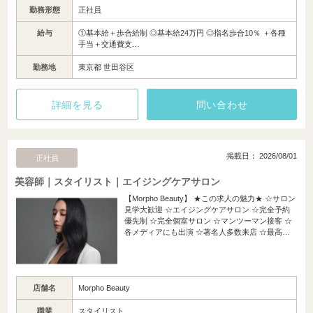
勤務形態
正社員
給与
①基本給＋歩合給制 ◎基本給24万円 ◎指名歩合10％ ＋各種
手当＋交通費支…
勤務地
東京都 世田谷区
詳細を見る
問い合わせ
掲載日： 2026/08/01
正社員
美容師｜スタイリスト｜エイジングケアサロン
【Morpho Beauty】 ★この求人の魅力★ ☆サロン
見学大歓迎 ☆エイジングケアサロン ☆完全予約
優先制 ☆完全個室サロン ☆マンツーマン接客 ☆
各メディアにも出演 ☆著名人多数来店 ☆最高…
店舗名
Morpho Beauty
職業
スタイリスト