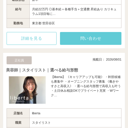
給与
月給22万円 ◎基本給＋各種手当＋交通費 昇給あり カリキュ
ラム1項目毎に…
勤務地
東京都 世田谷区
詳細を見る
問い合わせ
掲載日： 2026/08/01
正社員
美容師｜スタイリスト｜選べる給与形態
【liberta】 《キャリアアップも可能》 ・幹部候補
も募集中 ・オープニングスタッフ募集 《働きや
すさと高収入》 ・選べる給与形態で高収入も叶う
・土日休み相談OKでプライベート充実 ・Wワー
ク…
店舗名
liberta
職業
スタイリスト