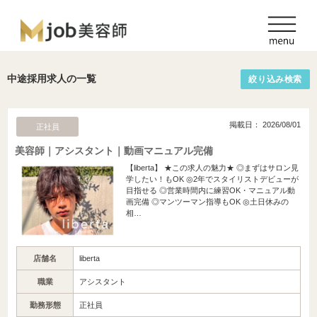
中途採用求人の一覧
絞り込み検索
掲載日： 2026/08/01
正社員
美容師｜アシスタント｜動画マニュアル完備
【liberta】 ★この求人の魅力★ ◎まずはサロン見
学したい！もOK ◎2年でスタイリストデビューが
目指せる ◎営業時間内に練習OK・マニュアル動
画完備 ◎マンツーマン指導もOK ◎土日休みの
相…
店舗名
liberta
職業
アシスタント
勤務形態
正社員