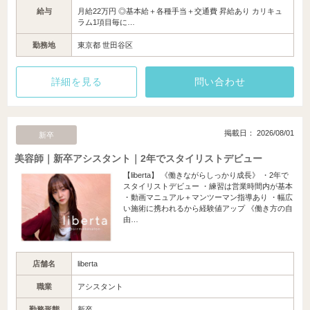
給与
月給22万円 ◎基本給＋各種手当＋交通費 昇給あり カリキュ
ラム1項目毎に…
勤務地
東京都 世田谷区
詳細を見る
問い合わせ
掲載日： 2026/08/01
新卒
美容師｜新卒アシスタント｜2年でスタイリストデビュー
【liberta】 《働きながらしっかり成長》 ・2年で
スタイリストデビュー ・練習は営業時間内が基本
・動画マニュアル＋マンツーマン指導あり ・幅広
い施術に携われるから経験値アップ 《働き方の自
由…
店舗名
liberta
職業
アシスタント
勤務形態
新卒