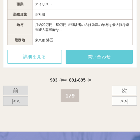
職業
アイリスト
勤務形態
正社員
給与
月給22万円～50万円 ※経験者の方は前職の給与を最大限考慮
※即入客可能な…
勤務地
東京都 港区
詳細を見る
問い合わせ
983
891-895
件中
件
前
次
179
|<<
>>|