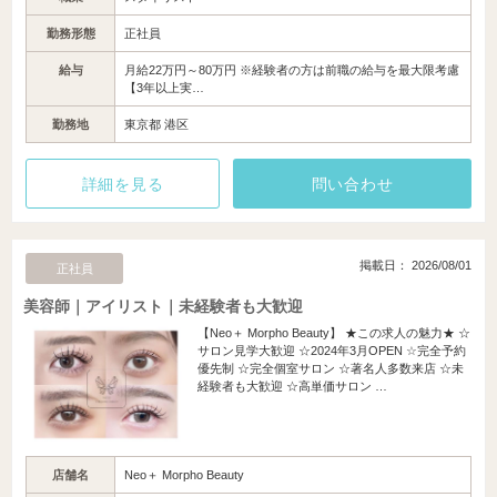
勤務形態
正社員
給与
月給22万円～80万円 ※経験者の方は前職の給与を最大限考慮
【3年以上実…
勤務地
東京都 港区
詳細を見る
問い合わせ
掲載日： 2026/08/01
正社員
美容師｜アイリスト｜未経験者も大歓迎
【Neo＋ Morpho Beauty】 ★この求人の魅力★ ☆
サロン見学大歓迎 ☆2024年3月OPEN ☆完全予約
優先制 ☆完全個室サロン ☆著名人多数来店 ☆未
経験者も大歓迎 ☆高単価サロン …
店舗名
Neo＋ Morpho Beauty