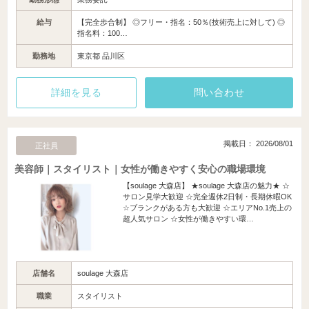
給与
【完全歩合制】 ◎フリー・指名：50％(技術売上に対して) ◎
指名料：100…
勤務地
東京都 品川区
詳細を見る
問い合わせ
掲載日： 2026/08/01
正社員
美容師｜スタイリスト｜女性が働きやすく安心の職場環境
【soulage 大森店】 ★soulage 大森店の魅力★ ☆
サロン見学大歓迎 ☆完全週休2日制・長期休暇OK
☆ブランクがある方も大歓迎 ☆エリアNo.1売上の
超人気サロン ☆女性が働きやすい環…
店舗名
soulage 大森店
職業
スタイリスト