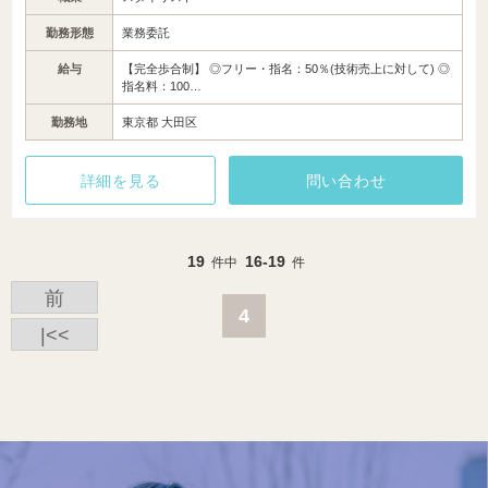
勤務形態
業務委託
給与
【完全歩合制】 ◎フリー・指名：50％(技術売上に対して) ◎
指名料：100…
勤務地
東京都 大田区
詳細を見る
問い合わせ
19
16-19
件中
件
前
4
|<<