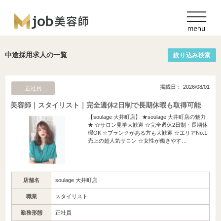
中途採用求人の一覧
絞り込み検索
掲載日： 2026/08/01
正社員
美容師｜スタイリスト｜完全週休2日制で長期休暇も取得可能
【soulage 大井町店】 ★soulage 大井町店の魅力
★ ☆サロン見学大歓迎 ☆完全週休2日制・長期休
暇OK ☆ブランクがある方も大歓迎 ☆エリアNo.1
売上の超人気サロン ☆女性が働きやす…
店舗名
soulage 大井町店
職業
スタイリスト
勤務形態
正社員