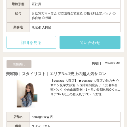
勤務形態
正社員
給与
月給32万円＋歩合 ◎交通費全額支給 ◎指名料全額バック ◎
歩合給 ◎役職…
勤務地
東京都 大田区
詳細を見る
問い合わせ
掲載日： 2026/08/01
業務委託
美容師｜スタイリスト｜エリアNo.1売上の超人気サロン
【soulage 大森店】 ★soulage 大森店の魅力★ ☆
サロン見学大歓迎 ☆保障給制度あり ☆指名料全
額バック ☆自由出勤制・1ヶ月の長期休暇OK ☆エ
リアNo.1売上の超人気サロン ☆女性…
店舗名
soulage 大森店
職業
スタイリスト