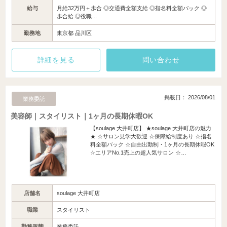
給与
月給32万円＋歩合 ◎交通費全額支給 ◎指名料全額バック ◎
歩合給 ◎役職…
勤務地
東京都 品川区
詳細を見る
問い合わせ
掲載日： 2026/08/01
業務委託
美容師｜スタイリスト｜1ヶ月の長期休暇OK
【soulage 大井町店】 ★soulage 大井町店の魅力
★ ☆サロン見学大歓迎 ☆保障給制度あり ☆指名
料全額バック ☆自由出勤制・1ヶ月の長期休暇OK
☆エリアNo.1売上の超人気サロン ☆…
店舗名
soulage 大井町店
職業
スタイリスト
勤務形態
業務委託