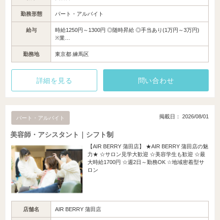
勤務形態
パート・アルバイト
給与
時給1250円～1300円 ◎随時昇給 ◎手当あり(1万円～3万円)
※業…
勤務地
東京都 練馬区
詳細を見る
問い合わせ
掲載日： 2026/08/01
パート・アルバイト
美容師・アシスタント｜シフト制
【AIR BERRY 蒲田店】 ★AIR BERRY 蒲田店の魅
力★ ☆サロン見学大歓迎 ☆美容学生も歓迎 ☆最
大時給1700円 ☆週2日～勤務OK ☆地域密着型サ
ロン
店舗名
AIR BERRY 蒲田店