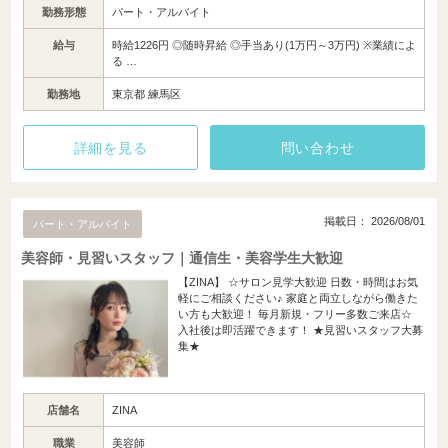
勤務形態
パート・アルバイト
給与
時給1226円 ◎随時昇給 ◎手当あり(1万円～3万円) ※業績によ
る …
勤務地
東京都 練馬区
詳細を見る
問い合わせ
掲載日： 2026/08/01
パート・アルバイト
美容師・見習いスタッフ｜通信生・美容学生大歓迎
【ZINA】 ☆サロン見学大歓迎 日数・時間はお気
軽にご相談ください♪ 家庭と両立しながら働きた
い方も大歓迎！ 毎月新規・フリー多数ご来店☆
入社後は即活躍できます！ ★見習いスタッフ大募
集★
店舗名
ZINA
職業
美容師