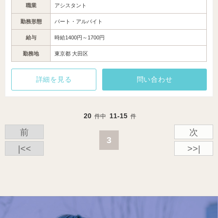
職業
アシスタント
勤務形態
パート・アルバイト
給与
時給1400円～1700円
勤務地
東京都 大田区
詳細を見る
問い合わせ
20
11-15
件中
件
前
次
3
|<<
>>|