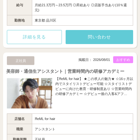
給与
月給21.3万円～23.5万円 ◎昇給あり ◎店販手当あり(10％還
元)
勤務地
東京都 品川区
詳細を見る
問い合わせ
掲載日： 2026/08/01
おすすめ
正社員
美容師・通信生アシスタント｜営業時間内の研修アカデミー
【ЯeML for hair】 ★この求人の魅力★ ☆16ヶ月以
内でスタイリストデビュー可能 ☆スタイリストデ
ビューに向けた教育・研修制度あり ☆営業時間内
の研修アカデミー ☆デビュー後の入客&アフ…
店舗名
ЯeML for hair
職業
アシスタント
勤務形態
正社員