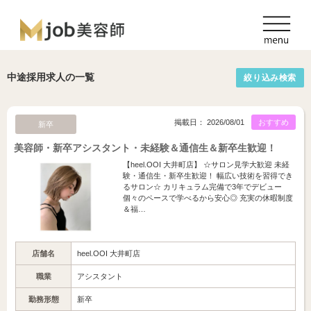
中途採用求人の一覧
絞り込み検索
掲載日： 2026/08/01
おすすめ
新卒
美容師・新卒アシスタント・未経験＆通信生＆新卒生歓迎！
【heel.OOI 大井町店】 ☆サロン見学大歓迎 未経
験・通信生・新卒生歓迎！ 幅広い技術を習得でき
るサロン☆ カリキュラム完備で3年でデビュー
個々のペースで学べるから安心◎ 充実の休暇制度
＆福…
店舗名
heel.OOI 大井町店
職業
アシスタント
勤務形態
新卒