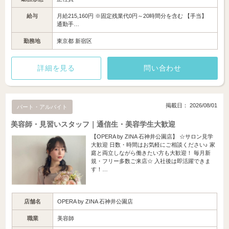
給与
月給215,160円 ※固定残業代0円～20時間分を含む 【手当】
通勤手…
勤務地
東京都 新宿区
詳細を見る
問い合わせ
掲載日： 2026/08/01
パート・アルバイト
美容師・見習いスタッフ｜通信生・美容学生大歓迎
【OPERA by ZINA 石神井公園店】 ☆サロン見学
大歓迎 日数・時間はお気軽にご相談ください♪ 家
庭と両立しながら働きたい方も大歓迎！ 毎月新
規・フリー多数ご来店☆ 入社後は即活躍できま
す！…
店舗名
OPERA by ZINA 石神井公園店
職業
美容師