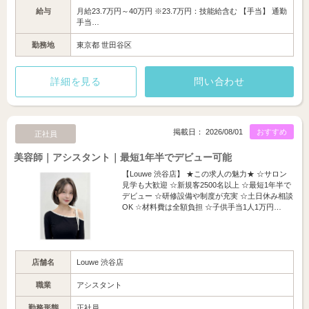
給与
月給23.7万円～40万円 ※23.7万円：技能給含む 【手当】 通勤
手当…
勤務地
東京都 世田谷区
詳細を見る
問い合わせ
掲載日： 2026/08/01
おすすめ
正社員
美容師｜アシスタント｜最短1年半でデビュー可能
【Louwe 渋谷店】 ★この求人の魅力★ ☆サロン
見学も大歓迎 ☆新規客2500名以上 ☆最短1年半で
デビュー ☆研修設備や制度が充実 ☆土日休み相談
OK ☆材料費は全額負担 ☆子供手当1人1万円…
店舗名
Louwe 渋谷店
職業
アシスタント
勤務形態
正社員