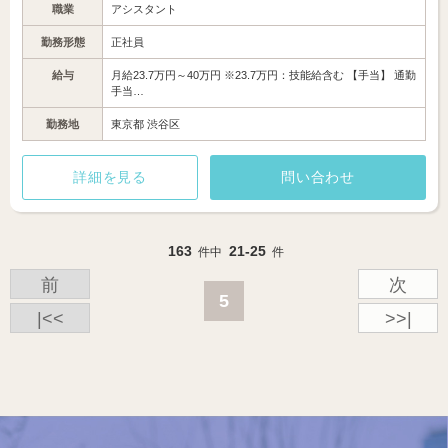
職業
アシスタント
勤務形態
正社員
給与
月給23.7万円～40万円 ※23.7万円：技能給含む 【手当】 通勤
手当…
勤務地
東京都 渋谷区
詳細を見る
問い合わせ
163
21-25
件中
件
前
次
5
|<<
>>|