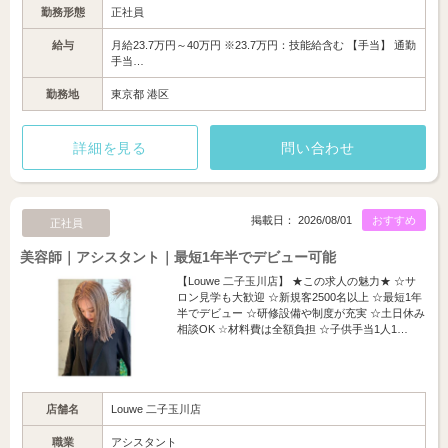
勤務形態
正社員
給与
月給23.7万円～40万円 ※23.7万円：技能給含む 【手当】 通勤
手当…
勤務地
東京都 港区
詳細を見る
問い合わせ
掲載日： 2026/08/01
おすすめ
正社員
美容師｜アシスタント｜最短1年半でデビュー可能
【Louwe 二子玉川店】 ★この求人の魅力★ ☆サ
ロン見学も大歓迎 ☆新規客2500名以上 ☆最短1年
半でデビュー ☆研修設備や制度が充実 ☆土日休み
相談OK ☆材料費は全額負担 ☆子供手当1人1…
店舗名
Louwe 二子玉川店
職業
アシスタント