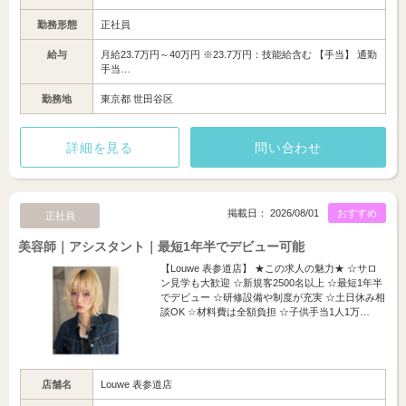
勤務形態
正社員
給与
月給23.7万円～40万円 ※23.7万円：技能給含む 【手当】 通勤
手当…
勤務地
東京都 世田谷区
詳細を見る
問い合わせ
掲載日： 2026/08/01
おすすめ
正社員
美容師｜アシスタント｜最短1年半でデビュー可能
【Louwe 表参道店】 ★この求人の魅力★ ☆サロ
ン見学も大歓迎 ☆新規客2500名以上 ☆最短1年半
でデビュー ☆研修設備や制度が充実 ☆土日休み相
談OK ☆材料費は全額負担 ☆子供手当1人1万…
店舗名
Louwe 表参道店