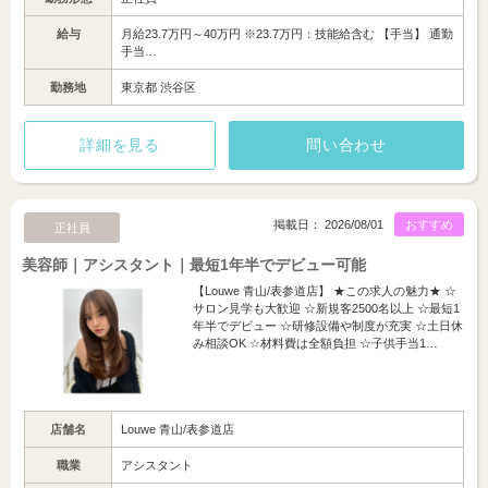
給与
月給23.7万円～40万円 ※23.7万円：技能給含む 【手当】 通勤
手当…
勤務地
東京都 渋谷区
詳細を見る
問い合わせ
掲載日： 2026/08/01
おすすめ
正社員
美容師｜アシスタント｜最短1年半でデビュー可能
【Louwe 青山/表参道店】 ★この求人の魅力★ ☆
サロン見学も大歓迎 ☆新規客2500名以上 ☆最短1
年半でデビュー ☆研修設備や制度が充実 ☆土日休
み相談OK ☆材料費は全額負担 ☆子供手当1…
店舗名
Louwe 青山/表参道店
職業
アシスタント