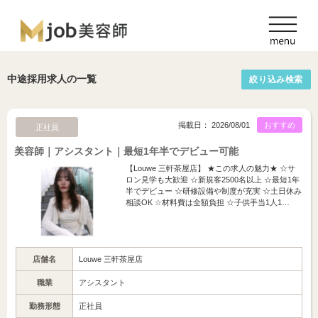
中途採用求人の一覧
絞り込み検索
掲載日： 2026/08/01
おすすめ
正社員
美容師｜アシスタント｜最短1年半でデビュー可能
【Louwe 三軒茶屋店】 ★この求人の魅力★ ☆サ
ロン見学も大歓迎 ☆新規客2500名以上 ☆最短1年
半でデビュー ☆研修設備や制度が充実 ☆土日休み
相談OK ☆材料費は全額負担 ☆子供手当1人1…
店舗名
Louwe 三軒茶屋店
職業
アシスタント
勤務形態
正社員