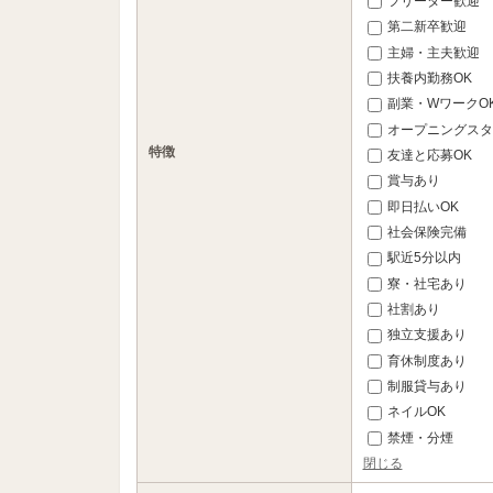
フリーター歓迎
第二新卒歓迎
主婦・主夫歓迎
扶養内勤務OK
副業・WワークO
オープニングスタ
特徴
友達と応募OK
賞与あり
即日払いOK
社会保険完備
駅近5分以内
寮・社宅あり
社割あり
独立支援あり
育休制度あり
制服貸与あり
ネイルOK
禁煙・分煙
閉じる