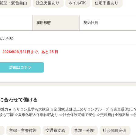
髪型・髪色自由
独立支援あり
ネイルOK
住宅手当あり
雇用形態
契約社員
ビル402
 2026年08月31日まで、あと 25 日
詳細はコチラ
に合わせて働ける
人の魅力★ ☆サロン見学も大歓迎 ☆全国90店舗以上のサロングループ ☆完全週休2日
談も可能 ☆夏季休暇＆冬季休暇あり ☆社会保険完備で安心 ☆交通費は全額支給 ☆
K
主婦・主夫歓迎
交通費支給
禁煙・分煙
社会保険完備