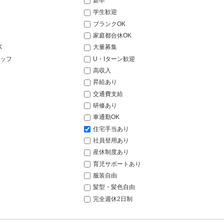
新卒
学生歓迎
ブランクOK
家庭都合休OK
K
大量募集
ッフ
U・Iターン歓迎
高収入
昇給あり
交通費支給
研修あり
車通勤OK
住宅手当あり
社員登用あり
産休制度あり
育児サポートあり
服装自由
髪型・髪色自由
完全週休2日制