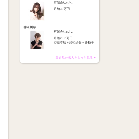
店販手当：5％～10％
施術歩合：シャンプーやブロ
有限会社sol-z
皆勤手当
ー等に応じてポイント制で支
【昇給】
時間外手当
月給30万円
給
半年に1回の技術テスト合格
店販手当：5％～10％
で昇給
※基本給＋保障歩合または基
【基本給】
皆勤手当
本給＋歩合給＋各種手当＋交
25万円
時間外手当
【月収例】
通費
神奈川県
交通費：月1万円迄
月収イメージ：平均24万円
※月収例：平均37万円
【歩合給】
有限会社sol-z
フリー5％～、指名18％～
【昇給】
月給20.6万円
（歩合率は売上に応じて変
あり（半年に1回の技術テス
◎基本給＋施術歩合＋各種手
動）
ト合格で昇給）
当＋交通費
※保障歩合5万円
※保障歩合または歩合給のい
【給与例】
【手当】
ずれか高い方を基本給に上乗
最近見た求人をもっと見る
月収イメージ：平均24万円
・施術歩合手当（シャンプー
せ
やブロー等に応じてポイント
制支給）
【手当】
・店販手当（5％～10％）
通勤手当：月1万円まで
・皆勤手当
車通勤手当：駐車場代1万円
・時間外手当
まで
・交通費（月1万円まで）
店販手当：5％～10％
皆勤手当
【昇給】
時間外手当
半年に1回の技術テスト合格
で昇給
※基本給＋保障歩合または基
本給＋歩合給＋各種手当＋交
【月収例】
通費
月収イメージ：平均24万円
※月収例：平均37万円