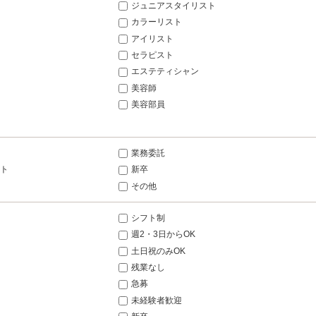
ジュニアスタイリスト
カラーリスト
アイリスト
セラピスト
エステティシャン
美容師
美容部員
業務委託
ト
新卒
その他
シフト制
週2・3日からOK
土日祝のみOK
残業なし
急募
未経験者歓迎