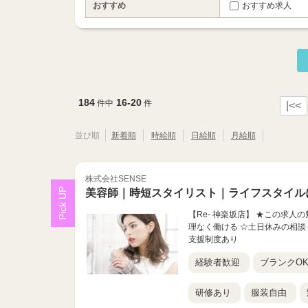
おすすめ
おすすめ求人
184
16-20
件中
件
|<<
並び順
新着順
時給順
日給順
月給順
株式会社SENSE
美容師｜時短スタイリスト｜ライフスタイル
【Re- 神楽坂店】 ★この求人
理なく働ける ☆土日休みの相談
支援制度あり
経験者歓迎
ブランクO
研修あり
服装自由