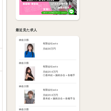
最近見た求人
神奈川県
有限会社sol-z
月給30万円
【基本給】
25万円
神奈川県
【歩合給】
有限会社sol-z
フリー5％～、指名18％～
月給20.6万円
（歩合率は売上に応じて変
◎基本給＋施術歩合＋各種手
動）
当＋交通費
※保障歩合5万円
※保障歩合または歩合給のい
【手当】
神奈川県
ずれか高い方を基本給に上乗
・施術歩合手当（シャンプー
有限会社sol-z
せ
やブロー等に応じてポイント
月給20.6万円
制支給）
【手当】
基本給＋施術歩合＋各種手当
・店販手当（5％～10％）
通勤手当：月1万円まで
＋交通費
・皆勤手当
車通勤手当：駐車場代1万円
・時間外手当
まで
【手当】
神奈川県
・交通費（月1万円まで）