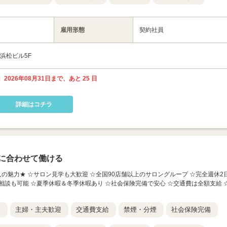
雇用形態
契約社員
 浜松ビル5F
 2026年08月31日まで、あと 25 日
詳細はコチラ
に合わせて働ける
求人の魅力★ ☆サロン見学も大歓迎 ☆全国90店舗以上のサロングループ ☆完全週休2
相談も可能 ☆夏季休暇＆冬季休暇あり ☆社会保険完備で安心 ☆交通費は全額支給 
K
主婦・主夫歓迎
交通費支給
禁煙・分煙
社会保険完備