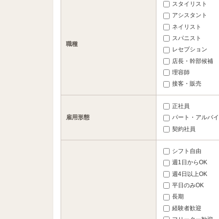
スタイリスト
アシスタント
ネイリスト
スパニスト
職種
レセプション
店長・幹部候補
理容師
接客・販売
正社員
雇用形態
パート・アルバイ
契約社員
シフト自由
週1日からOK
週4日以上OK
平日のみOK
長期
経験者歓迎