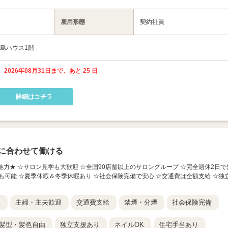
雇用形態
契約社員
福島ハウス1階
 2026年08月31日まで、あと 25 日
詳細はコチラ
に合わせて働ける
人の魅力★ ☆サロン見学も大歓迎 ☆全国90店舗以上のサロングループ ☆完全週休2日で
も可能 ☆夏季休暇＆冬季休暇あり ☆社会保険完備で安心 ☆交通費は全額支給 ☆独
K
主婦・主夫歓迎
交通費支給
禁煙・分煙
社会保険完備
髪型・髪色自由
独立支援あり
ネイルOK
住宅手当あり