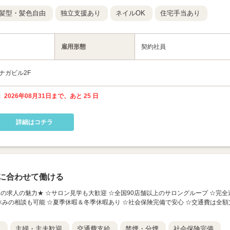
髪型・髪色自由
独立支援あり
ネイルOK
住宅手当あり
雇用形態
契約社員
リナガビル2F
 2026年08月31日まで、あと 25 日
詳細はコチラ
に合わせて働ける
店】 ★この求人の魅力★ ☆サロン見学も大歓迎 ☆全国90店舗以上のサロングループ ☆完全
休みの相談も可能 ☆夏季休暇＆冬季休暇あり ☆社会保険完備で安心 ☆交通費は全額
K
主婦・主夫歓迎
交通費支給
禁煙・分煙
社会保険完備