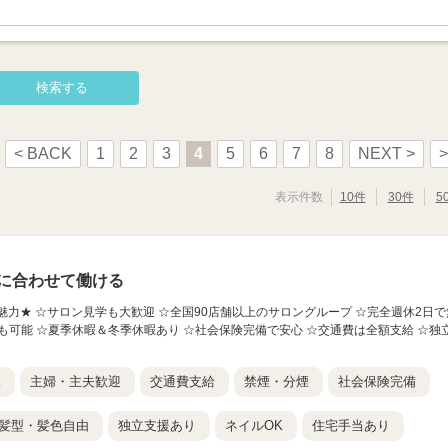
< BACK
1
2
3
4
5
6
7
8
NEXT >
>
表示件数
10件
30件
5
に合わせて働ける
の魅力★ ☆サロン見学も大歓迎 ☆全国90店舗以上のサロングループ ☆完全週休2日で
も可能 ☆夏季休暇＆冬季休暇あり ☆社会保険完備で安心 ☆交通費は全額支給 ☆独
K
主婦・主夫歓迎
交通費支給
禁煙・分煙
社会保険完備
髪型・髪色自由
独立支援あり
ネイルOK
住宅手当あり