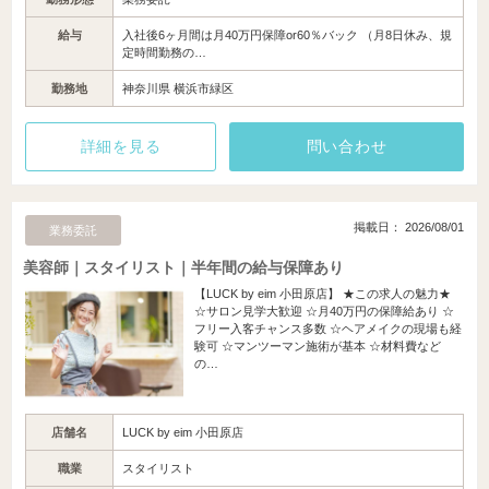
給与
入社後6ヶ月間は月40万円保障or60％バック （月8日休み、規
定時間勤務の…
勤務地
神奈川県 横浜市緑区
詳細を見る
問い合わせ
掲載日： 2026/08/01
業務委託
美容師｜スタイリスト｜半年間の給与保障あり
【LUCK by eim 小田原店】 ★この求人の魅力★
☆サロン見学大歓迎 ☆月40万円の保障給あり ☆
フリー入客チャンス多数 ☆ヘアメイクの現場も経
験可 ☆マンツーマン施術が基本 ☆材料費など
の…
店舗名
LUCK by eim 小田原店
職業
スタイリスト