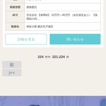
勤務形態
業務委託
給与
完全歩合 【保障給】 10万円～40万円 （会社規定あり） 【保
障給の内…
勤務地
神奈川県 横浜市戸塚区
詳細を見る
問い合わせ
224
221-224
件中
件
前
|<<