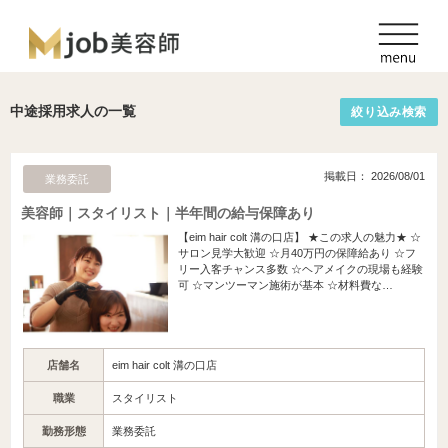
中途採用求人の一覧
絞り込み検索
掲載日： 2026/08/01
業務委託
美容師｜スタイリスト｜半年間の給与保障あり
【eim hair colt 溝の口店】 ★この求人の魅力★ ☆
サロン見学大歓迎 ☆月40万円の保障給あり ☆フ
リー入客チャンス多数 ☆ヘアメイクの現場も経験
可 ☆マンツーマン施術が基本 ☆材料費な…
店舗名
eim hair colt 溝の口店
職業
スタイリスト
勤務形態
業務委託