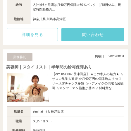
給与
入社後6ヶ月間は月40万円保障or60％バック （月8日休み、規
定時間勤務の…
勤務地
神奈川県 川崎市高津区
詳細を見る
問い合わせ
掲載日： 2026/08/01
業務委託
美容師｜スタイリスト｜半年間の給与保障あり
【eim hair rink 長津田店】 ★この求人の魅力★ ☆
サロン見学大歓迎 ☆月40万円の保障給あり ☆フ
リー入客チャンス多数 ☆ヘアメイクの現場も経験
可 ☆マンツーマン施術が基本 ☆材料費な…
店舗名
eim hair rink 長津田店
職業
スタイリスト
勤務形態
業務委託