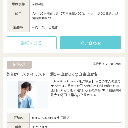
勤務形態
業務委託
給与
入社後6ヶ月間は月40万円保障or60％バック （月8日休み、規
定時間勤務の…
勤務地
神奈川県 小田原市
詳細を見る
問い合わせ
掲載日： 2026/08/01
業務委託
美容師｜スタイリスト｜週1～出勤OKな自由出勤制
【hair & make imus 東戸塚店】 ★この求人の魅力
★ ☆サロン見学大歓迎 ☆自由出勤制で働ける ☆
土日休みも可能 ☆週1日からの勤務OK ☆報酬保障
最大40万円 ☆指名歩合最大85％ …
店舗名
hair & make imus 東戸塚店
職業
スタイリスト