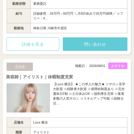
勤務形態
業務委託
給与
詳細参照：26万円～60万円 ＼月8日休みで26万円保障／ ☆フ
リー：4…
勤務地
神奈川県 川崎市中原区
詳細を見る
問い合わせ
掲載日： 2026/08/01
おすすめ
正社員
美容師｜アイリスト｜休暇制度充実
【Luce 横浜】 ★この求人の魅力★ ☆サロン見学
大歓迎 ☆経験者大歓迎 ☆保障給制度あり ☆完全
週休2日制 ☆土日休みOK ☆福利厚生充実 ☆集客
多数の人気サロン ☆スキルアップ可能 ☆経験を
活…
店舗名
Luce 横浜
職業
アイリスト