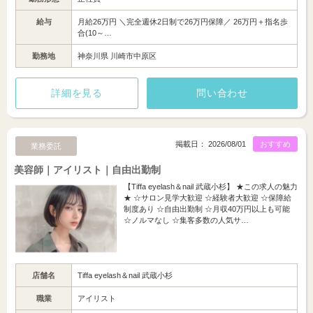
給与
月給26万円 ＼完全週休2日制で26万円保障／ 26万円＋指名歩
合(10～…
勤務地
神奈川県 川崎市中原区
詳細を見る
問い合わせ
掲載日： 2026/08/01
おすすめ
業務委託
美容師｜アイリスト｜自由出勤制
【Tiffa eyelash＆nail 武蔵小杉】 ★この求人の魅力
★ ☆サロン見学大歓迎 ☆経験者大歓迎 ☆保障給
制度あり ☆自由出勤制 ☆月収40万円以上も可能
☆ノルマなし ☆集客多数の人気サ…
店舗名
Tiffa eyelash＆nail 武蔵小杉
職業
アイリスト