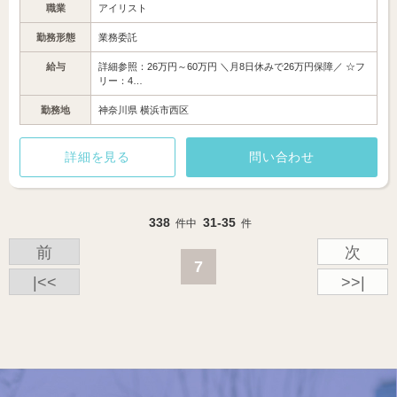
職業
アイリスト
勤務形態
業務委託
給与
詳細参照：26万円～60万円 ＼月8日休みで26万円保障／ ☆フ
リー：4…
勤務地
神奈川県 横浜市西区
詳細を見る
問い合わせ
338
31-35
件中
件
前
次
7
|<<
>>|