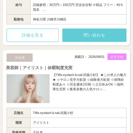
給与
詳細参照：30万円～150万円 完全歩合制 ※税込 フリー：40％
指名 …
勤務地
神奈川県 川崎市川崎区
詳細を見る
問い合わせ
掲載日： 2026/08/01
おすすめ
正社員
美容師｜アイリスト｜休暇制度充実
【Tiffa eyelash＆nail 武蔵小杉】 ★この求人の魅力
★ ☆サロン見学大歓迎 ☆経験者大歓迎 ☆保障給
制度あり ☆完全週休2日制 ☆土日休みOK ☆福利
厚生充実 ☆集客多数の人気サロン…
店舗名
Tiffa eyelash＆nail 武蔵小杉
職業
アイリスト
勤務形態
正社員