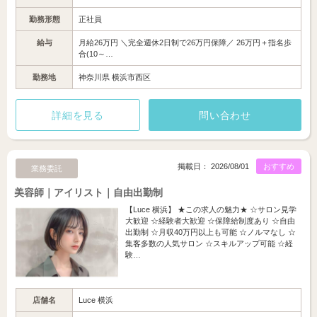
勤務形態
正社員
給与
月給26万円 ＼完全週休2日制で26万円保障／ 26万円＋指名歩
合(10～…
勤務地
神奈川県 横浜市西区
詳細を見る
問い合わせ
掲載日： 2026/08/01
おすすめ
業務委託
美容師｜アイリスト｜自由出勤制
【Luce 横浜】 ★この求人の魅力★ ☆サロン見学
大歓迎 ☆経験者大歓迎 ☆保障給制度あり ☆自由
出勤制 ☆月収40万円以上も可能 ☆ノルマなし ☆
集客多数の人気サロン ☆スキルアップ可能 ☆経
験…
店舗名
Luce 横浜