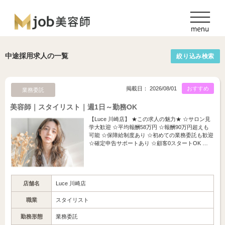
中途採用求人の一覧
絞り込み検索
掲載日： 2026/08/01
おすすめ
業務委託
美容師｜スタイリスト｜週1日～勤務OK
【Luce 川崎店】 ★この求人の魅力★ ☆サロン見
学大歓迎 ☆平均報酬58万円 ☆報酬90万円超えも
可能 ☆保障給制度あり ☆初めての業務委託も歓迎
☆確定申告サポートあり ☆顧客0スタートOK …
店舗名
Luce 川崎店
職業
スタイリスト
勤務形態
業務委託