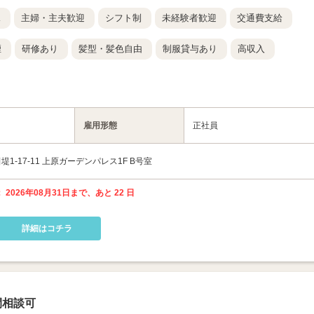
K
主婦・主夫歓迎
シフト制
未経験者歓迎
交通費支給
煙
研修あり
髪型・髪色自由
制服貸与あり
高収入
雇用形態
正社員
-17-11 上原ガーデンパレス1F B号室
 2026年08月31日まで、あと 22 日
詳細はコチラ
間相談可