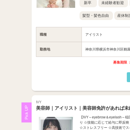
新卒
未経験者歓迎
髪型・髪色自由
産休制
職種
アイリスト
勤務地
神奈川県横浜市神奈川区鶴屋町2
募集期限 ：
IVY
美容師｜アイリスト｜美容師免許があれば未
【IVY～eyebrow＆eyel
り ☆技能に応じて給与に即反映
☆ストレスフリー ☆高技術でスキ