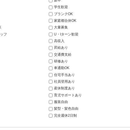
新卒
学生歓迎
ブランクOK
家庭都合休OK
K
大量募集
ッフ
U・Iターン歓迎
高収入
昇給あり
交通費支給
研修あり
車通勤OK
住宅手当あり
社員登用あり
産休制度あり
育児サポートあり
服装自由
髪型・髪色自由
完全週休2日制