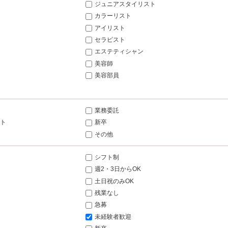
ジュニアスタイリスト
カラーリスト
アイリスト
セラピスト
エステティシャン
美容師
美容部員
業務委託
ト
新卒
その他
シフト制
週2・3日からOK
土日祝のみOK
残業なし
急募
未経験者歓迎