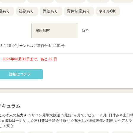
度あり
社割あり
昇給あり
育休制度あり
ネイルOK
雇用形態
新卒
-1-15 グリーンヒルズ新百合山手101号
 2026年08月31日まで、あと 22 日
詳細はコチラ
リキュラム
横浜店】 ★この求人の魅力★ ☆サロン見学大歓迎 ☆最短3ヶ月でデビュー ☆月8日休み＆土日
☆休日出勤は一切なし ☆材料費は全額会社負担 ☆充実した研修設備と制度 ☆ヘアカラ
しで安心