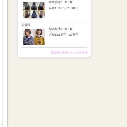
※店舗業績により回数・金額
より随時昇給あり
株式会社B・B・B
変動あり
時給1,100円～1,500円
【手当】
※入社半年間は有期雇用社員
通勤手当：上限8,000円
（基本給約4％減）
【時給詳細】
店販売上歩合：粗利の30％
※半年後に正社員へ転換（社
10:00～18:00：時給1,100円
SNS手当：あり
保は入社時から適用）
18:00～21:00：時給1,500円
佐賀県
サブスク歩合：あり
株式会社B・B・B
【賞与】
月給18.5万円～20万円
あり（年2回、社内規定あ
り）
【昇給】
前年度実績：8万円～60万円
あり（半年で必ず1回昇給）
（総額）
・店舗内レッスン科目合格に
最近見た求人をもっと見る
※店舗業績により回数・金額
より随時昇給あり
変動あり
【手当】
※入社半年間は有期雇用社員
通勤手当：上限8,000円
（基本給約4％減）
店販売上歩合：粗利の30％
※半年後に正社員へ転換（社
SNS手当：あり
保は入社時から適用）
サブスク歩合：あり
【賞与】
あり（年2回、社内規定あ
り）
前年度実績：8万円～60万円
（総額）
※店舗業績により回数・金額
変動あり
※入社半年間は有期雇用社員
（基本給約4％減）
※半年後に正社員へ転換（社