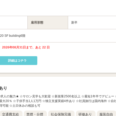
雇用形態
新卒
F building6階
 2026年08月31日まで、あと 22 日
詳細はコチラ
あり
この求人の魅力★ ☆サロン見学も大歓迎 ☆新規客2500名以上 ☆最短1年半でデビュー 
大20％ ☆子供手当1人1万円 ☆独立支援実績4件あり ☆社員旅行は国内海外 ☆自
得可能 ☆土日休みの相談も可
交通費支給
禁煙・分煙
社会保険完備
研修あり
服装自由