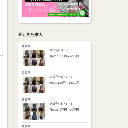
最近見た求人
佐賀県
株式会社B・B・B
月給18.5万円～20万円
【昇給】
あり（半年で必ず1回昇給）
・店舗内レッスン科目合格に
佐賀県
より随時昇給あり
株式会社B・B・B
時給1,100円～1,500円
【手当】
通勤手当：上限8,000円
【時給詳細】
店販売上歩合：粗利の30％
10:00～18:00：時給1,100円
SNS手当：あり
18:00～21:00：時給1,500円
佐賀県
サブスク歩合：あり
株式会社B・B・B
【賞与】
月給18.5万円～20万円
あり（年2回、社内規定あ
り）
【昇給】
前年度実績：8万円～60万円
あり（半年で必ず1回昇給）
（総額）
・店舗内レッスン科目合格に
佐賀県