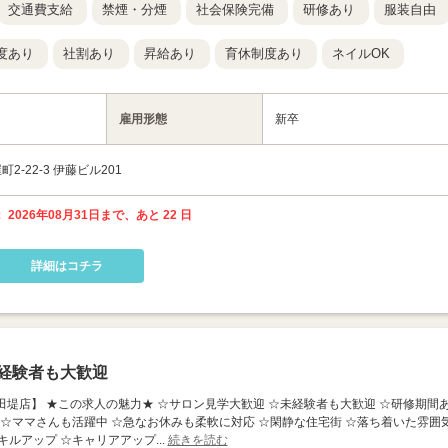
交通費支給
禁煙・分煙
社会保険完備
研修あり
服装自由
度あり
社割あり
昇給あり
育休制度あり
ネイルOK
雇用形態
新卒
-22-3 伊藤ビル201
 2026年08月31日まで、あと 22 日
詳細はコチラ
経験者も大歓迎
ash～稲田堤店】 ★この求人の魅力★ ☆サロン見学大歓迎 ☆未経験者も大歓迎 ☆研修期間
 ☆ママさんも活躍中 ☆急なお休みも柔軟に対応 ☆閑静な住宅街 ☆落ち着いた雰囲
ルアップ ☆キャリアアップ...
続きを読む