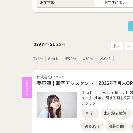
おすすめ
おすすめ求人
329
21-25
件中
件
|<<
< 
並び順
新着順
時給順
日給順
月給順
株式会社Dcrews
美容師｜新卒アシスタント｜2026年7月末OP
【La fith hair Harbor 
ューまで1年 ◎研修動画も充実 
アプラン
新卒
未経験者歓迎
研修あり
服装自由