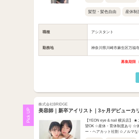
髪型・髪色自由
産休制
職種
アシスタント
勤務地
神奈川県川崎市麻生区万福寺3
募集期限 ：
株式会社BRIDGE
美容師｜新卒アイリスト｜3ヶ月デビューカ
【YEON eye & nail 
望OK ☆産休・育休制度あり 
ー・ヘアカット社割 ☆ノルマな