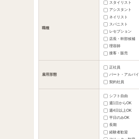
スタイリスト
アシスタント
ネイリスト
スパニスト
職種
レセプション
店長・幹部候補
理容師
接客・販売
正社員
雇用形態
パート・アルバイ
契約社員
シフト自由
週1日からOK
週4日以上OK
平日のみOK
長期
経験者歓迎