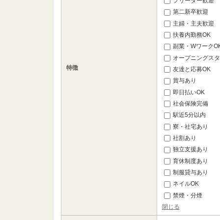
フリーター歓迎
第二新卒歓迎
主婦・主夫歓迎
扶養内勤務OK
副業・WワークO
オープニングスタ
特徴
友達と応募OK
賞与あり
即日払いOK
社会保険完備
駅近5分以内
寮・社宅あり
社割あり
独立支援あり
育休制度あり
制服貸与あり
ネイルOK
禁煙・分煙
閉じる