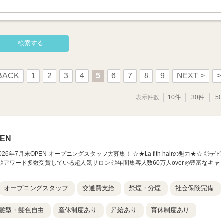
BACK
1
2
3
4
5
6
7
8
9
NEXT >
>
表示件数
10件
30件
5
EN
横浜店】 2026年7月末OPEN オープニングスタッフ大募集！ ☆★La fith hairの魅力★☆ ◎デ
◎アワード多数受賞している超人気サロン ◎年間集客人数60万人over ◎豊富なキャ
オープニングスタッフ
交通費支給
禁煙・分煙
社会保険完備
髪型・髪色自由
産休制度あり
昇給あり
育休制度あり