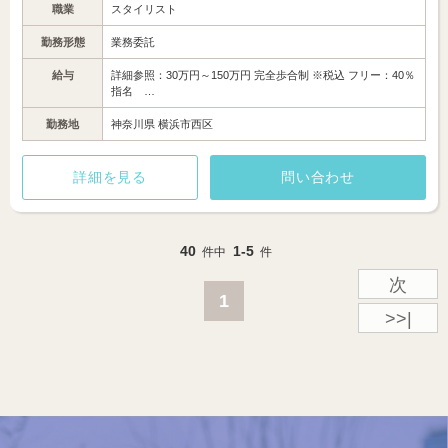
職業
スタイリスト
勤務形態
業務委託
給与
詳細参照：30万円～150万円 完全歩合制 ※税込 フリー：40％
指名 …
勤務地
神奈川県 横浜市西区
詳細を見る
問い合わせ
40
1-5
件中
件
次
1
>>|