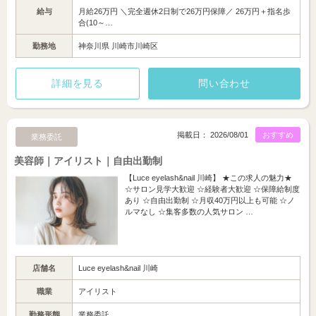
給与
月給26万円 ＼完全週休2日制で26万円保障／ 26万円＋指名歩
合(10～…
勤務地
神奈川県 川崎市川崎区
詳細を見る
問い合わせ
掲載日： 2026/08/01
おすすめ
業務委託
美容師｜アイリスト｜自由出勤制
【Luce eyelash&nail 川崎】 ★この求人の魅力★
☆サロン見学大歓迎 ☆経験者大歓迎 ☆保障給制度
あり ☆自由出勤制 ☆月収40万円以上も可能 ☆ノ
ルマなし ☆集客多数の人気サロン …
店舗名
Luce eyelash&nail 川崎
職業
アイリスト
勤務形態
業務委託