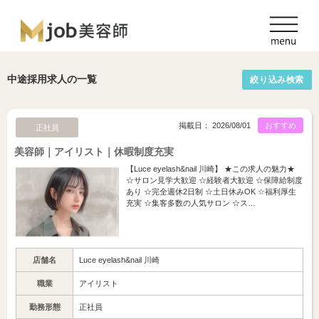
中途採用求人の一覧
絞り込み検索
掲載日： 2026/08/01
おすすめ
正社員
美容師｜アイリスト｜休暇制度充実
【Luce eyelash&nail 川崎】 ★この求人の魅力★
☆サロン見学大歓迎 ☆経験者大歓迎 ☆保障給制度
あり ☆完全週休2日制 ☆土日休みOK ☆福利厚生
充実 ☆集客多数の人気サロン ☆ス…
店舗名
Luce eyelash&nail 川崎
職業
アイリスト
勤務形態
正社員