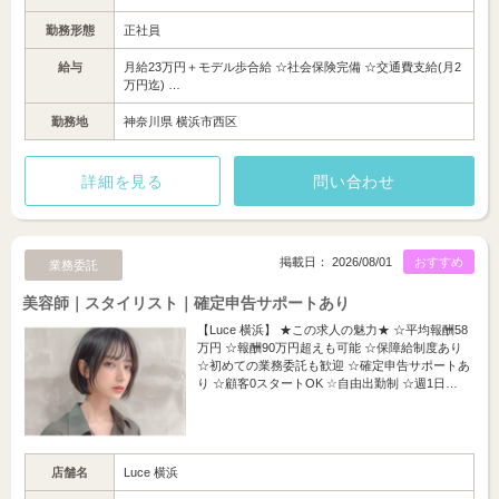
勤務形態
正社員
給与
月給23万円＋モデル歩合給 ☆社会保険完備 ☆交通費支給(月2
万円迄) …
勤務地
神奈川県 横浜市西区
詳細を見る
問い合わせ
掲載日： 2026/08/01
おすすめ
業務委託
美容師｜スタイリスト｜確定申告サポートあり
【Luce 横浜】 ★この求人の魅力★ ☆平均報酬58
万円 ☆報酬90万円超えも可能 ☆保障給制度あり
☆初めての業務委託も歓迎 ☆確定申告サポートあ
り ☆顧客0スタートOK ☆自由出勤制 ☆週1日…
店舗名
Luce 横浜