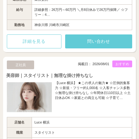
給与
詳細参照：26万円～60万円 ＼月8日休みで26万円保障／ ☆フ
リー：4…
勤務地
神奈川県 川崎市川崎区
詳細を見る
問い合わせ
掲載日： 2026/08/01
おすすめ
正社員
美容師｜スタイリスト｜無理な掛け持ちなし
【Luce 横浜】 ★この求人の魅力★ ☆圧倒的集客
力 ☆新規・フリー約1,000名 ☆入客チャンス多数
☆無理な掛け持ちなし ☆年間休日110日以上 ☆土
日休みOK ☆家庭との両立も可能 ☆子育て…
店舗名
Luce 横浜
職業
スタイリスト