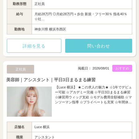
勤務形態
正社員
給与
月給28万円 ◎月給28万円＋歩合 新規・フリー30％ 指名40％
☆社…
勤務地
神奈川県 横浜市西区
詳細を見る
問い合わせ
掲載日： 2026/08/01
おすすめ
正社員
美容師｜アシスタント｜平日3日まるまる練習
【Luce 横浜】 ★この求人の魅力★ ☆1年でデビュ
ー可能 ☆アカデミー完備 ☆平日3日まるまる練習
☆練習用ウィッグ支給 ☆モデル費用全額補助 ☆マ
ンツーマン指導 ☆プライベートも充実 ☆年間休…
店舗名
Luce 横浜
職業
アシスタント