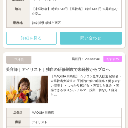
給与
【未経験者】 時給1230円 【経験者】 時給1300円 ☆昇給あり
☆交…
勤務地
神奈川県 横浜市西区
詳細を見る
問い合わせ
掲載日： 2026/08/01
おすすめ
正社員
美容師｜アイリスト｜独自の研修制度で未経験からプロへ
【MAQUIA 川崎店】 ☆サロン見学大歓迎 経験者・
未経験者大歓迎☆ 圧倒的に低い離職率！働きやす
い環境！ ・しっかり稼げる ・充実した休み ・実
感できるやりがい ノルマ・残業一切なし！自分
ら…
店舗名
MAQUIA 川崎店
職業
アイリスト