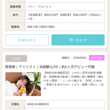
勤務形態
パート・アルバイト
給与
【未経験者】 時給1230円 【経験者】 時給1300円 ☆昇給あり
☆交…
勤務地
神奈川県 川崎市川崎区
詳細を見る
問い合わせ
掲載日： 2026/08/01
おすすめ
正社員
美容師｜アイリスト｜未経験もOK｜約1ヶ月デビュー可能
【MAQUIA 相模原店】 ☆サロン見学大歓迎 経験
者・未経験者大歓迎☆ 圧倒的に低い離職率！働き
やすい環境！ ・しっかり稼げる ・充実した休み
・実感できるやりがい ノルマ・残業一切なし！自
分…
店舗名
MAQUIA 相模原店