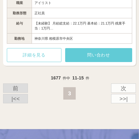
職業
アイリスト
勤務形態
正社員
給与
【未経験】 月給総支給：22.1万円 基本給：21.1万円 残業手
当：1万円…
勤務地
神奈川県 相模原市中央区
詳細を見る
問い合わせ
1677
11-15
件中
件
前
次
3
|<<
>>|