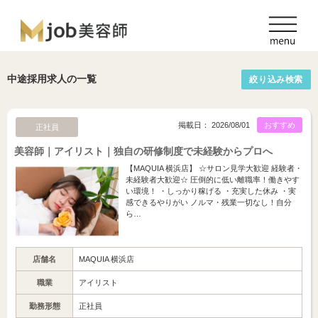
中途採用求人の一覧
絞り込み検索
掲載日： 2026/08/01
おすすめ
正社員
美容師｜アイリスト｜独自の研修制度で未経験からプロへ
【MAQUIA 横浜店】 ☆サロン見学大歓迎 経験者・
未経験者大歓迎☆ 圧倒的に低い離職率！働きやす
い環境！ ・しっかり稼げる ・充実した休み ・実
感できるやりがい ノルマ・残業一切なし！自分
ら…
店舗名
MAQUIA 横浜店
職業
アイリスト
勤務形態
正社員