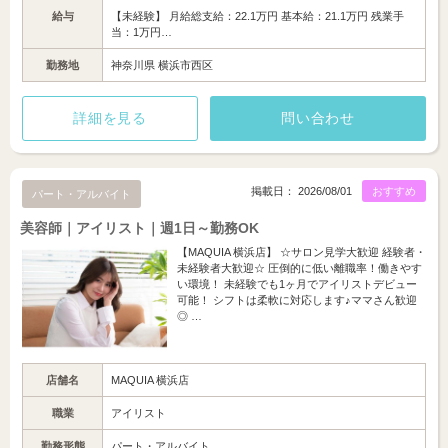
給与
【未経験】 月給総支給：22.1万円 基本給：21.1万円 残業手
当：1万円…
勤務地
神奈川県 横浜市西区
詳細を見る
問い合わせ
掲載日： 2026/08/01
おすすめ
パート・アルバイト
美容師｜アイリスト｜週1日～勤務OK
【MAQUIA 横浜店】 ☆サロン見学大歓迎 経験者・
未経験者大歓迎☆ 圧倒的に低い離職率！働きやす
い環境！ 未経験でも1ヶ月でアイリストデビュー
可能！ シフトは柔軟に対応します♪ママさん歓迎
◎ …
店舗名
MAQUIA 横浜店
職業
アイリスト
勤務形態
パート・アルバイト