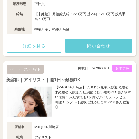
勤務形態
正社員
給与
【未経験】 月給総支給：22.1万円 基本給：21.1万円 残業手
当：1万円…
勤務地
神奈川県 川崎市川崎区
詳細を見る
問い合わせ
掲載日： 2026/08/01
おすすめ
パート・アルバイト
美容師｜アイリスト｜週1日～勤務OK
【MAQUIA 川崎店】 ☆サロン見学大歓迎 経験者・
未経験者大歓迎☆ 圧倒的に低い離職率！働きやす
い環境！ 未経験でも1ヶ月でアイリストデビュー
可能！ シフトは柔軟に対応します♪ママさん歓迎
◎ …
店舗名
MAQUIA 川崎店
職業
アイリスト