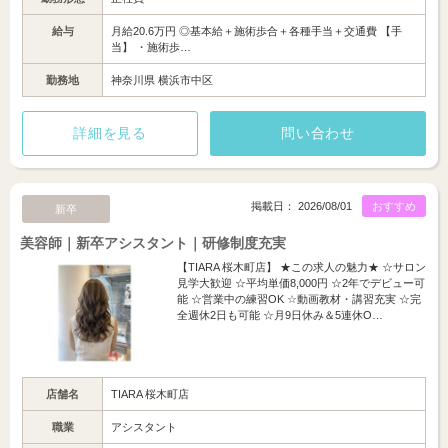
給与
月給20.6万円 ◎基本給＋施術歩合＋各種手当＋交通費 【手
当】 ・施術歩…
勤務地
神奈川県 横浜市中区
詳細を見る
問い合わせ
掲載日： 2026/08/01
おすすめ
新卒
美容師｜新卒アシスタント｜研修制度充実
【TIARA 桜木町店】 ★この求人の魅力★ ☆サロン
見学大歓迎 ☆平均単価8,000円 ☆2年でデビュー可
能 ☆営業中の練習OK ☆動画教材・講習充実 ☆完
全週休2日も可能 ☆月9日休み＆5連休O…
店舗名
TIARA 桜木町店
職業
アシスタント