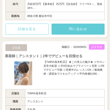
給与
月給30万円 【基本給】 25万円 【歩合給】 フリー5％～、指名
18％…
勤務地
神奈川県 横浜市中区
詳細を見る
問い合わせ
掲載日： 2026/08/01
おすすめ
正社員
美容師｜アシスタント｜2年でデビューを目指せる
【TIARA 桜木町店】 ★この求人の魅力★ ☆サロン
見学大歓迎 ☆月9日休みでプライベート充実 ☆2年
でデビュー可能 ☆営業中のレッスンOK ☆動画教
材・講習会でスキルアップ ☆平均単価8,000…
店舗名
TIARA 桜木町店
職業
アシスタント
勤務形態
正社員