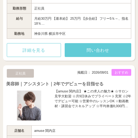
勤務形態
正社員
給与
月給30万円 【基本給】 25万円 【歩合給】 フリー5％～、指名
18％…
勤務地
神奈川県 横浜市中区
詳細を見る
問い合わせ
掲載日： 2026/08/01
おすすめ
正社員
美容師｜アシスタント｜2年でデビューを目指せる
【amuse 関内店】 ★この求人の魅力★ ☆サロン
見学大歓迎 ☆月9日休みでプライベート充実 ☆2年
でデビュー可能 ☆営業中のレッスンOK ☆動画教
材・講習会でスキルアップ ☆平均単価8,000円…
店舗名
amuse 関内店