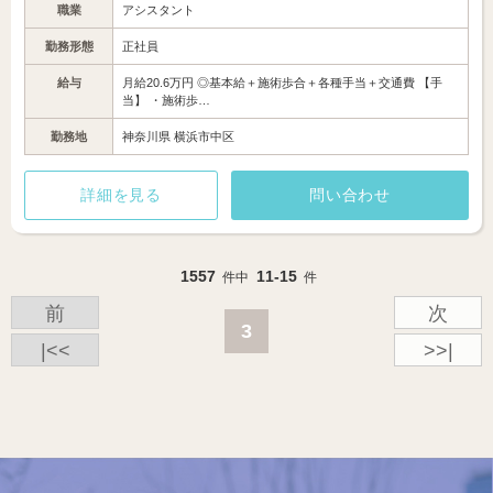
職業
アシスタント
勤務形態
正社員
給与
月給20.6万円 ◎基本給＋施術歩合＋各種手当＋交通費 【手
当】 ・施術歩…
勤務地
神奈川県 横浜市中区
詳細を見る
問い合わせ
1557
11-15
件中
件
前
次
3
|<<
>>|