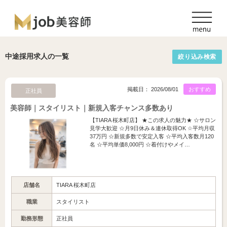
中途採用求人の一覧
絞り込み検索
掲載日： 2026/08/01
おすすめ
正社員
美容師｜スタイリスト｜新規入客チャンス多数あり
【TIARA 桜木町店】 ★この求人の魅力★ ☆サロン
見学大歓迎 ☆月9日休み＆連休取得OK ☆平均月収
37万円 ☆新規多数で安定入客 ☆平均入客数月120
名 ☆平均単価8,000円 ☆着付けやメイ…
店舗名
TIARA 桜木町店
職業
スタイリスト
勤務形態
正社員