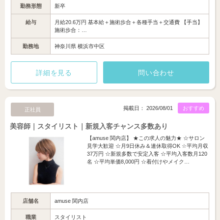
勤務形態
新卒
給与
月給20.6万円 基本給＋施術歩合＋各種手当＋交通費 【手当】
施術歩合：…
勤務地
神奈川県 横浜市中区
詳細を見る
問い合わせ
掲載日： 2026/08/01
おすすめ
正社員
美容師｜スタイリスト｜新規入客チャンス多数あり
【amuse 関内店】 ★この求人の魅力★ ☆サロン
見学大歓迎 ☆月9日休み＆連休取得OK ☆平均月収
37万円 ☆新規多数で安定入客 ☆平均入客数月120
名 ☆平均単価8,000円 ☆着付けやメイク…
店舗名
amuse 関内店
職業
スタイリスト