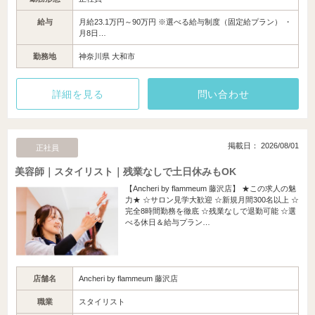
給与
月給23.1万円～90万円 ※選べる給与制度（固定給プラン） ・
月8日…
勤務地
神奈川県 大和市
詳細を見る
問い合わせ
掲載日： 2026/08/01
正社員
美容師｜スタイリスト｜残業なしで土日休みもOK
【Ancheri by flammeum 藤沢店】 ★この求人の魅
力★ ☆サロン見学大歓迎 ☆新規月間300名以上 ☆
完全8時間勤務を徹底 ☆残業なしで退勤可能 ☆選
べる休日＆給与プラン…
店舗名
Ancheri by flammeum 藤沢店
職業
スタイリスト