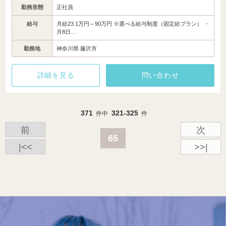
勤務形態
正社員
給与
月給23.1万円～90万円 ※選べる給与制度（固定給プラン） ・
月8日…
勤務地
神奈川県 藤沢市
詳細を見る
問い合わせ
371
321-325
件中
件
前
次
65
|<<
>>|