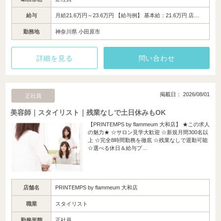
給与
月給21.6万円～23.6万円 【給与例】 基本給：21.6万円 店…
勤務地
神奈川県 小田原市
詳細を見る
問い合わせ
掲載日： 2026/08/01
正社員
美容師｜スタイリスト｜残業なしで土日休みもOK
【PRINTEMPS by flammeum 大和店】 ★この求人
の魅力★ ☆サロン見学大歓迎 ☆新規月間300名以
上 ☆完全8時間勤務を徹底 ☆残業なしで退勤可能
☆選べる休日＆給与プ…
店舗名
PRINTEMPS by flammeum 大和店
職業
スタイリスト
勤務形態
正社員