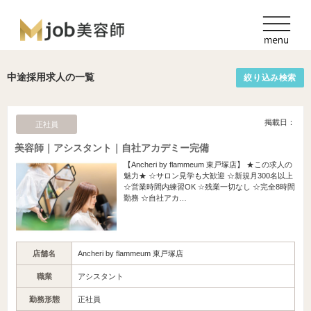
中途採用求人の一覧
絞り込み検索
掲載日：
正社員
美容師｜アシスタント｜自社アカデミー完備
【Ancheri by flammeum 東戸塚店】 ★この求人の
魅力★ ☆サロン見学も大歓迎 ☆新規月300名以上
☆営業時間内練習OK ☆残業一切なし ☆完全8時間
勤務 ☆自社アカ…
店舗名
Ancheri by flammeum 東戸塚店
職業
アシスタント
勤務形態
正社員