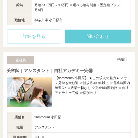
給与
月給23.1万円～90万円 ※選べる給与制度（固定給プラン） ・
月8日…
勤務地
神奈川県 小田原市
詳細を見る
問い合わせ
掲載日：
正社員
美容師｜アシスタント｜自社アカデミー完備
【flammeum 小田原】 ★この求人の魅力★ ☆サロ
ン見学も大歓迎 ☆新規月300名以上 ☆営業時間内
練習OK ☆残業一切なし ☆完全8時間勤務 ☆自社
アカデミー完備 ☆個別カリ…
店舗名
flammeum 小田原
職業
アシスタント
勤務形態
正社員