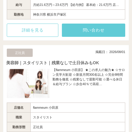
給与
月給21.6万円～23.6万円 【給与例】 基本給：21.6万円 店…
勤務地
神奈川県 横浜市戸塚区
詳細を見る
問い合わせ
掲載日： 2026/08/01
正社員
美容師｜スタイリスト｜残業なしで土日休みもOK
【flammeum 小田原】 ★この求人の魅力★ ☆サロ
ン見学大歓迎 ☆新規月間300名以上 ☆完全8時間
勤務を徹底 ☆残業なしで退勤可能 ☆選べる休日
＆給与プラン ☆歩合40％で高収…
店舗名
flammeum 小田原
職業
スタイリスト
勤務形態
正社員