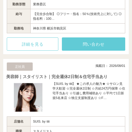
勤務形態
業務委託
給与
【完全歩合制】 ◎フリー・指名：50％(技術売上に対して) ◎
指名料：100…
勤務地
神奈川県 横浜市鶴見区
詳細を見る
問い合わせ
掲載日： 2026/08/01
正社員
美容師｜スタイリスト｜完全週休2日制＆住宅手当あり
【SUIS. by titi】 ★この求人の魅力★ ☆サロン見
学大歓迎 ☆完全週休2日制 ☆月給24万円保障 ☆住
宅手当あり ☆引越し費用補助あり ☆平均で1日新
規5名来店 ☆独立支援制度あり ☆F…
店舗名
SUIS. by titi
職業
スタイリスト