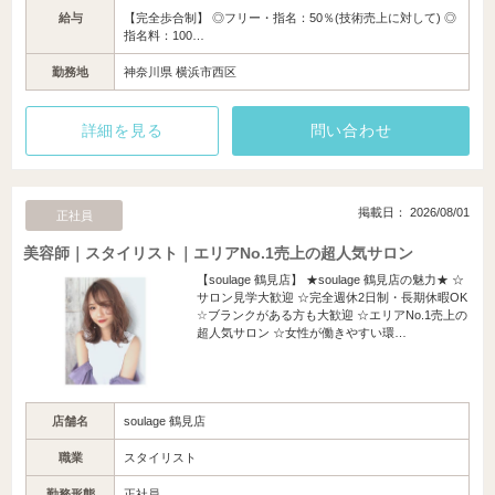
給与
【完全歩合制】 ◎フリー・指名：50％(技術売上に対して) ◎
指名料：100…
勤務地
神奈川県 横浜市西区
詳細を見る
問い合わせ
掲載日： 2026/08/01
正社員
美容師｜スタイリスト｜エリアNo.1売上の超人気サロン
【soulage 鶴見店】 ★soulage 鶴見店の魅力★ ☆
サロン見学大歓迎 ☆完全週休2日制・長期休暇OK
☆ブランクがある方も大歓迎 ☆エリアNo.1売上の
超人気サロン ☆女性が働きやすい環…
店舗名
soulage 鶴見店
職業
スタイリスト
勤務形態
正社員