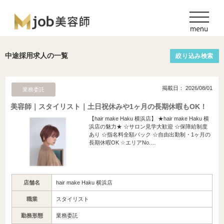
中途採用求人の一覧
絞り込み検索
掲載日： 2026/08/01
業務委託
美容師｜スタイリスト｜土日祝休みや1ヶ月の長期休暇もOK！
【hair make Haku 横浜店】 ★hair make Haku 横
浜店の魅力★ ☆サロン見学大歓迎 ☆保障給制度
あり ☆指名料全額バック ☆自由出勤制・1ヶ月の
長期休暇OK ☆エリアNo.…
店舗名
hair make Haku 横浜店
職業
スタイリスト
勤務形態
業務委託