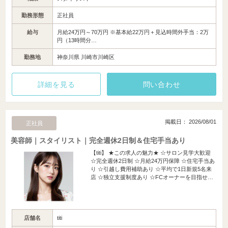
勤務形態
正社員
給与
月給24万円～70万円 ※基本給22万円＋見込時間外手当：2万
円（13時間分…
勤務地
神奈川県 川崎市川崎区
詳細を見る
問い合わせ
掲載日： 2026/08/01
正社員
美容師｜スタイリスト｜完全週休2日制＆住宅手当あり
【titi】 ★この求人の魅力★ ☆サロン見学大歓迎
☆完全週休2日制 ☆月給24万円保障 ☆住宅手当あ
り ☆引越し費用補助あり ☆平均で1日新規5名来
店 ☆独立支援制度あり ☆FCオーナーを目指せ…
店舗名
titi