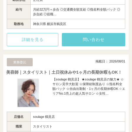
給与
月給32万円＋歩合 ◎交通費全額支給 ◎指名料全額バック ◎
歩合給 ◎役職…
勤務地
神奈川県 横浜市鶴見区
詳細を見る
問い合わせ
掲載日： 2026/08/01
業務委託
美容師｜スタイリスト｜土日祝休みや1ヶ月の長期休暇もOK！
【soulage 鶴見店】 ★soulage 鶴見店の魅力★ ☆
サロン見学大歓迎 ☆保障給制度あり ☆指名料全
額バック ☆自由出勤制・1ヶ月の長期休暇OK ☆エ
リアNo.1売上の超人気サロン ☆女性…
店舗名
soulage 鶴見店
職業
スタイリスト