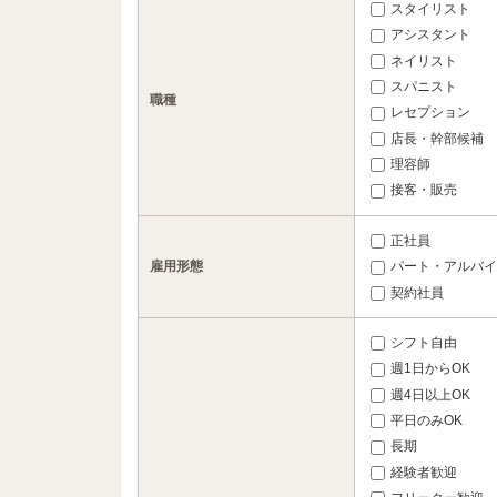
スタイリスト
アシスタント
ネイリスト
スパニスト
職種
レセプション
店長・幹部候補
理容師
接客・販売
正社員
雇用形態
パート・アルバイ
契約社員
シフト自由
週1日からOK
週4日以上OK
平日のみOK
長期
経験者歓迎