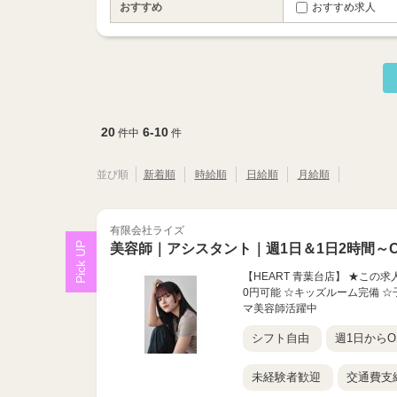
おすすめ
おすすめ求人
20
6-10
件中
件
並び順
新着順
時給順
日給順
月給順
有限会社ライズ
美容師｜アシスタント｜週1日＆1日2時間～O
【HEART 青葉台店】 ★この求
0円可能 ☆キッズルーム完備 ☆
マ美容師活躍中
シフト自由
週1日からO
未経験者歓迎
交通費支