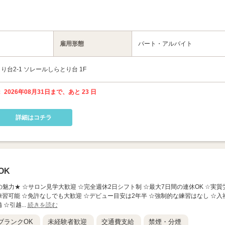
雇用形態
パート・アルバイト
台2-1 ソレールしらとり台 1F
 2026年08月31日まで、あと 23 日
詳細はコチラ
OK
人の魅力★ ☆サロン見学大歓迎 ☆完全週休2日シフト制 ☆最大7日間の連休OK ☆実質
練習可能 ☆免許なしでも大歓迎 ☆デビュー目安は2年半 ☆強制的な練習はなし ☆入
☆引越...
続きを読む
ブランクOK
未経験者歓迎
交通費支給
禁煙・分煙