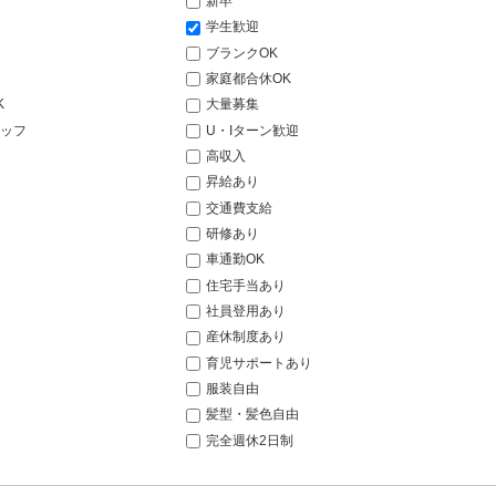
新卒
学生歓迎
ブランクOK
家庭都合休OK
K
大量募集
ッフ
U・Iターン歓迎
高収入
昇給あり
交通費支給
研修あり
車通勤OK
住宅手当あり
社員登用あり
産休制度あり
育児サポートあり
服装自由
髪型・髪色自由
完全週休2日制