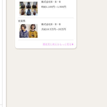
※店舗業績により回数・金額
より随時昇給あり
株式会社B・B・B
変動あり
時給1,100円～1,500円
【手当】
※入社半年間は有期雇用社員
通勤手当：上限8,000円
（基本給約4％減）
【時給詳細】
店販売上歩合：粗利の30％
※半年後に正社員へ転換（社
10:00～18:00：時給1,100円
SNS手当：あり
保は入社時から適用）
18:00～21:00：時給1,500円
佐賀県
サブスク歩合：あり
株式会社B・B・B
【賞与】
月給18.5万円～20万円
あり（年2回、社内規定あ
り）
【昇給】
前年度実績：8万円～60万円
あり（半年で必ず1回昇給）
（総額）
・店舗内レッスン科目合格に
最近見た求人をもっと見る
※店舗業績により回数・金額
より随時昇給あり
変動あり
【手当】
※入社半年間は有期雇用社員
通勤手当：上限8,000円
（基本給約4％減）
店販売上歩合：粗利の30％
※半年後に正社員へ転換（社
SNS手当：あり
保は入社時から適用）
サブスク歩合：あり
【賞与】
あり（年2回、社内規定あ
り）
前年度実績：8万円～60万円
（総額）
※店舗業績により回数・金額
変動あり
※入社半年間は有期雇用社員
（基本給約4％減）
※半年後に正社員へ転換（社