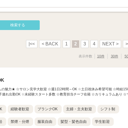
|<<
< BACK
1
2
3
4
NEXT >
>
表示件数
10件
30件
5
K
人の魅力★ ☆サロン見学大歓迎 ☆週1日2時間～OK ☆土日祝休み希望可能 ☆時給15
子連れ出勤OK ☆未経験スタート多数 ☆教育担当チーフ在籍 ☆カリキュラムあり ☆
K
経験者歓迎
ブランクOK
主婦・主夫歓迎
シフト制
給
禁煙・分煙
服装自由
髪型・髪色自由
学生歓迎