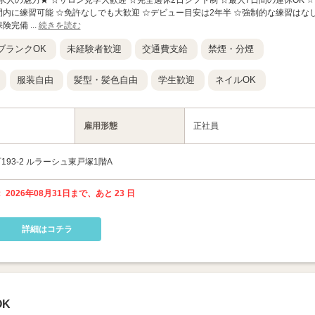
この求人の魅力★ ☆サロン見学大歓迎 ☆完全週休2日シフト制 ☆最大7日間の連休OK ☆
間内に練習可能 ☆免許なしでも大歓迎 ☆デビュー目安は2年半 ☆強制的な練習はな
完備 ...
続きを読む
ブランクOK
未経験者歓迎
交通費支給
禁煙・分煙
服装自由
髪型・髪色自由
学生歓迎
ネイルOK
雇用形態
正社員
93-2 ルラーシュ東戸塚1階A
 2026年08月31日まで、あと 23 日
詳細はコチラ
K