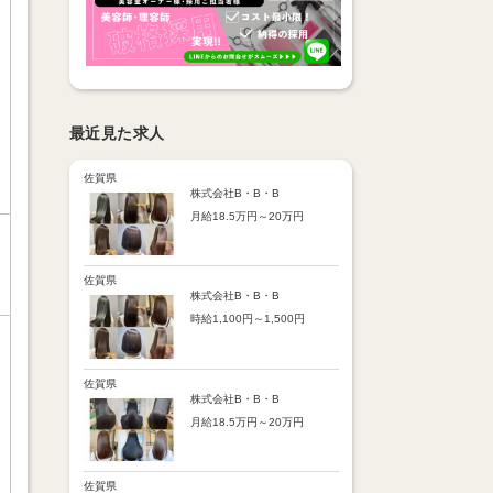
最近見た求人
佐賀県
株式会社B・B・B
月給18.5万円～20万円
【昇給】
あり（半年で必ず1回昇給）
・店舗内レッスン科目合格に
佐賀県
より随時昇給あり
株式会社B・B・B
時給1,100円～1,500円
【手当】
通勤手当：上限8,000円
【時給詳細】
店販売上歩合：粗利の30％
10:00～18:00：時給1,100円
SNS手当：あり
18:00～21:00：時給1,500円
佐賀県
サブスク歩合：あり
株式会社B・B・B
【賞与】
月給18.5万円～20万円
あり（年2回、社内規定あ
り）
【昇給】
前年度実績：8万円～60万円
あり（半年で必ず1回昇給）
（総額）
・店舗内レッスン科目合格に
佐賀県