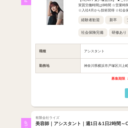
【HEART 東戸塚店1st】 ★
実質労働時間は8時間 ☆営業時
☆入社4月から技術習得 ☆社会保険
経験者歓迎
新卒
社会保険完備
研修あり
職種
アシスタント
勤務地
神奈川県横浜市戸塚区川上町1
募集期限 ：
有限会社ライズ
美容師｜アシスタント｜週1日＆1日2時間～O