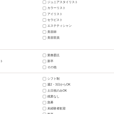
ジュニアスタイリスト
カラーリスト
アイリスト
セラピスト
エステティシャン
美容師
美容部員
業務委託
ト
新卒
その他
シフト制
週2・3日からOK
土日祝のみOK
残業なし
急募
未経験者歓迎