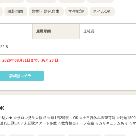
服装自由
髪型・髪色自由
学生歓迎
ネイルOK
雇用形態
正社員
2-8
 2026年08月31日まで、あと 23 日
詳細はコチラ
K
の魅力★ ☆サロン見学大歓迎 ☆週1日2時間～OK ☆土日祝休み希望可能 ☆時給1500
子連れ出勤OK ☆未経験スタート多数 ☆教育担当チーフ在籍 ☆カリキュラムあり ☆マ