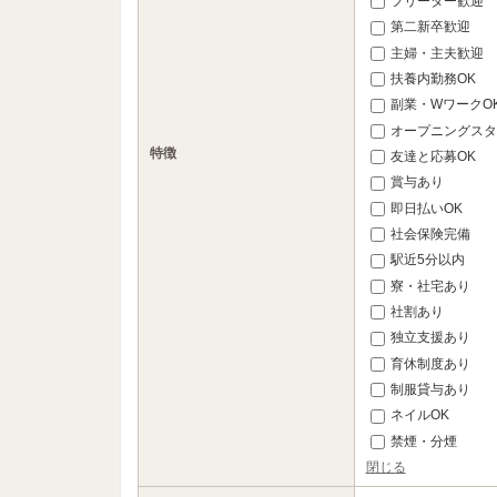
フリーター歓迎
第二新卒歓迎
主婦・主夫歓迎
扶養内勤務OK
副業・WワークO
オープニングスタ
特徴
友達と応募OK
賞与あり
即日払いOK
社会保険完備
駅近5分以内
寮・社宅あり
社割あり
独立支援あり
育休制度あり
制服貸与あり
ネイルOK
禁煙・分煙
閉じる