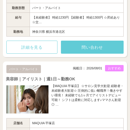
勤務形態
パート・アルバイト
給与
【未経験者】 時給1230円 【経験者】 時給1300円 ☆昇給あり
☆交…
勤務地
神奈川県 横浜市港北区
詳細を見る
問い合わせ
掲載日： 2026/08/01
おすすめ
パート・アルバイト
美容師｜アイリスト｜週1日～勤務OK
【MAQUIA 平塚店】 ☆サロン見学大歓迎 経験者・
未経験者大歓迎☆ 圧倒的に低い離職率！働きやす
い環境！ 未経験でも1ヶ月でアイリストデビュー
可能！ シフトは柔軟に対応します♪ママさん歓迎
◎ …
店舗名
MAQUIA 平塚店