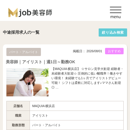
中途採用求人の一覧
絞り込み検索
掲載日： 2026/08/01
おすすめ
パート・アルバイト
美容師｜アイリスト｜週1日～勤務OK
【MAQUIA 横浜店】 ☆サロン見学大歓迎 経験者・
未経験者大歓迎☆ 圧倒的に低い離職率！働きやす
い環境！ 未経験でも1ヶ月でアイリストデビュー
可能！ シフトは柔軟に対応します♪ママさん歓迎
◎ …
店舗名
MAQUIA 横浜店
職業
アイリスト
勤務形態
パート・アルバイト