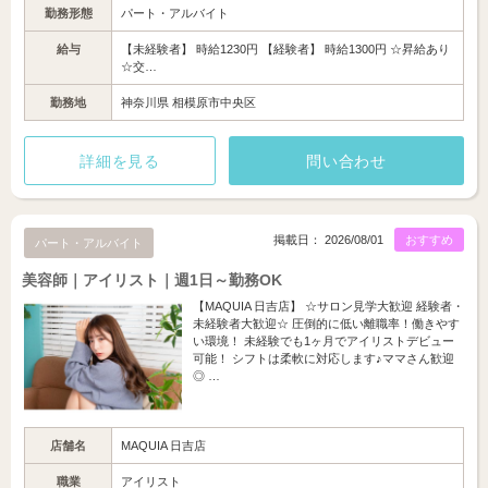
勤務形態
パート・アルバイト
給与
【未経験者】 時給1230円 【経験者】 時給1300円 ☆昇給あり
☆交…
勤務地
神奈川県 相模原市中央区
詳細を見る
問い合わせ
掲載日： 2026/08/01
おすすめ
パート・アルバイト
美容師｜アイリスト｜週1日～勤務OK
【MAQUIA 日吉店】 ☆サロン見学大歓迎 経験者・
未経験者大歓迎☆ 圧倒的に低い離職率！働きやす
い環境！ 未経験でも1ヶ月でアイリストデビュー
可能！ シフトは柔軟に対応します♪ママさん歓迎
◎ …
店舗名
MAQUIA 日吉店
職業
アイリスト