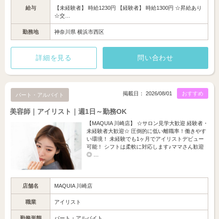
給与
【未経験者】 時給1230円 【経験者】 時給1300円 ☆昇給あり
☆交…
勤務地
神奈川県 横浜市西区
詳細を見る
問い合わせ
掲載日： 2026/08/01
おすすめ
パート・アルバイト
美容師｜アイリスト｜週1日～勤務OK
【MAQUIA 川崎店】 ☆サロン見学大歓迎 経験者・
未経験者大歓迎☆ 圧倒的に低い離職率！働きやす
い環境！ 未経験でも1ヶ月でアイリストデビュー
可能！ シフトは柔軟に対応します♪ママさん歓迎
◎ …
店舗名
MAQUIA 川崎店
職業
アイリスト
勤務形態
パート・アルバイト