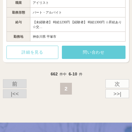
職業
アイリスト
勤務形態
パート・アルバイト
給与
【未経験者】 時給1230円 【経験者】 時給1300円 ☆昇給あり
☆交…
勤務地
神奈川県 平塚市
詳細を見る
問い合わせ
662
6-10
件中
件
前
次
2
|<<
>>|