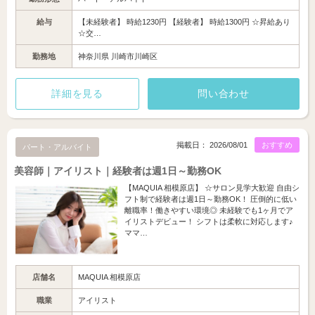
給与
【未経験者】 時給1230円 【経験者】 時給1300円 ☆昇給あり
☆交…
勤務地
神奈川県 川崎市川崎区
詳細を見る
問い合わせ
掲載日： 2026/08/01
おすすめ
パート・アルバイト
美容師｜アイリスト｜経験者は週1日～勤務OK
【MAQUIA 相模原店】 ☆サロン見学大歓迎 自由シ
フト制で経験者は週1日～勤務OK！ 圧倒的に低い
離職率！働きやすい環境◎ 未経験でも1ヶ月でア
イリストデビュー！ シフトは柔軟に対応します♪
ママ…
店舗名
MAQUIA 相模原店
職業
アイリスト