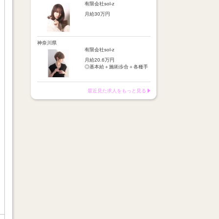
店販手当：5％～10％
施術歩合：シャンプーやブロ
有限会社sol-z
皆勤手当
ー等に応じてポイント制で支
【昇給】
時間外手当
月給30万円
給
半年に1回の技術テスト合格
店販手当：5％～10％
で昇給
※基本給＋保障歩合または基
【基本給】
皆勤手当
本給＋歩合給＋各種手当＋交
25万円
時間外手当
【月収例】
通費
神奈川県
交通費：月1万円迄
月収イメージ：平均24万円
※月収例：平均37万円
【歩合給】
有限会社sol-z
フリー5％～、指名18％～
【昇給】
月給20.6万円
（歩合率は売上に応じて変
あり（半年に1回の技術テス
◎基本給＋施術歩合＋各種手
動）
ト合格で昇給）
当＋交通費
※保障歩合5万円
※保障歩合または歩合給のい
【給与例】
【手当】
ずれか高い方を基本給に上乗
最近見た求人をもっと見る
月収イメージ：平均24万円
・施術歩合手当（シャンプー
せ
やブロー等に応じてポイント
制支給）
【手当】
・店販手当（5％～10％）
通勤手当：月1万円まで
・皆勤手当
車通勤手当：駐車場代1万円
・時間外手当
まで
・交通費（月1万円まで）
店販手当：5％～10％
皆勤手当
【昇給】
時間外手当
半年に1回の技術テスト合格
で昇給
※基本給＋保障歩合または基
本給＋歩合給＋各種手当＋交
【月収例】
通費
月収イメージ：平均24万円
※月収例：平均37万円