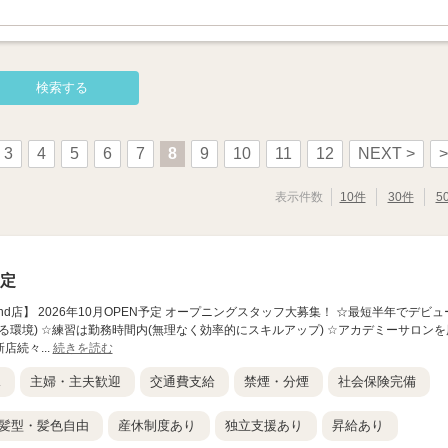
3
4
5
6
7
8
9
10
11
12
NEXT >
>
表示件数
10件
30件
5
予定
ent 横浜2nd店】 2026年10月OPEN予定 オープニングスタッフ大募集！ ☆最短半年でデビュ
る環境) ☆練習は勤務時間内(無理なく効率的にスキルアップ) ☆アカデミーサロンを
店続々...
続きを読む
K
主婦・主夫歓迎
交通費支給
禁煙・分煙
社会保険完備
髪型・髪色自由
産休制度あり
独立支援あり
昇給あり