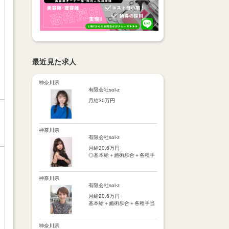
最近見た求人
神奈川県
有限会社sol-z
月給30万円
【基本給】
25万円
神奈川県
【歩合給】
有限会社sol-z
フリー5％～、指名18％～
月給20.6万円
（歩合率は売上に応じて変
◎基本給＋施術歩合＋各種手
動）
当＋交通費
※保障歩合5万円
※保障歩合または歩合給のい
【手当】
神奈川県
ずれか高い方を基本給に上乗
・施術歩合手当（シャンプー
有限会社sol-z
せ
やブロー等に応じてポイント
月給20.6万円
制支給）
【手当】
基本給＋施術歩合＋各種手当
・店販手当（5％～10％）
通勤手当：月1万円まで
＋交通費
・皆勤手当
車通勤手当：駐車場代1万円
・時間外手当
まで
【手当】
神奈川県
・交通費（月1万円まで）