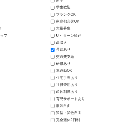
新卒
学生歓迎
ブランクOK
家庭都合休OK
K
大量募集
ッフ
U・Iターン歓迎
高収入
昇給あり
交通費支給
研修あり
車通勤OK
住宅手当あり
社員登用あり
産休制度あり
育児サポートあり
服装自由
髪型・髪色自由
完全週休2日制