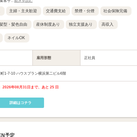
客サ...
続きを読む
K
主婦・主夫歓迎
交通費支給
禁煙・分煙
社会保険完備
髪型・髪色自由
産休制度あり
独立支援あり
高収入
ネイルOK
雇用形態
正社員
1-7-10 ハウスプラン横浜第二ビル6階
 2026年08月31日まで、あと 25 日
詳細はコチラ
EN予定