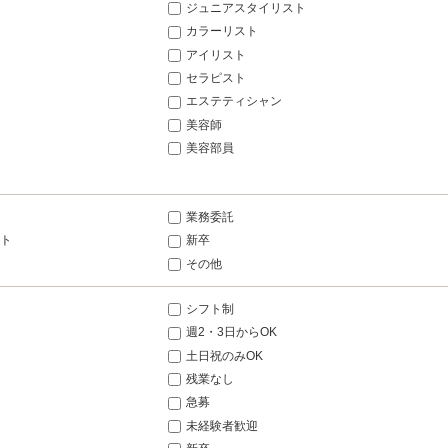
ジュニアスタイリスト
カラーリスト
アイリスト
セラピスト
エステティシャン
美容師
美容部員
業務委託
ト
新卒
その他
シフト制
週2・3日からOK
土日祝のみOK
残業なし
急募
未経験者歓迎