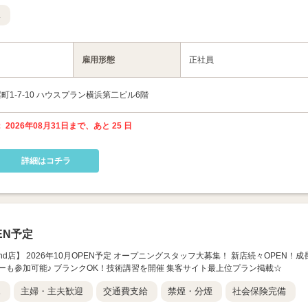
K
雇用形態
正社員
1-7-10 ハウスプラン横浜第二ビル6階
 2026年08月31日まで、あと 25 日
詳細はコチラ
EN予定
nt 横浜2nd店】 2026年10月OPEN予定 オープニングスタッフ大募集！ 新店続々OPEN！成
ーも参加可能♪ ブランクOK！技術講習を開催 集客サイト最上位プラン掲載☆
K
主婦・主夫歓迎
交通費支給
禁煙・分煙
社会保険完備