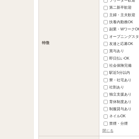
フリーター歓迎
第二新卒歓迎
主婦・主夫歓迎
扶養内勤務OK
副業・WワークO
オープニングスタ
特徴
友達と応募OK
賞与あり
即日払いOK
社会保険完備
駅近5分以内
寮・社宅あり
社割あり
独立支援あり
育休制度あり
制服貸与あり
ネイルOK
禁煙・分煙
閉じる