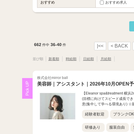
おすすめ
おすすめ求人
662
36-40
件中
件
|<<
< BACK
並び順
新着順
時給順
日給順
月給順
株式会社mirror ball
美容師｜アシスタント｜2026年10月OPEN
【Eleanor spa&treatm
(目標に向けてスピード成長でき
意(集中して学べる環境あり) ☆新
経験者歓迎
ブランクO
研修あり
服装自由