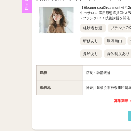
【Eleanor spa&treatme
中のサロン 雇用形態選択OK＆
♪ ブランクOK！技術講習を開催 集
経験者歓迎
ブランクO
研修あり
服装自由
昇給あり
育休制度あり
職種
店長・幹部候補
勤務地
神奈川県横浜市神奈川区鶴屋町
募集期限 ：