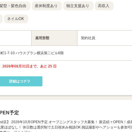
髪型・髪色自由
産休制度あり
独立支援あり
高収入
ネイルOK
雇用形態
契約社員
1-7-10 ハウスプラン横浜第二ビル6階
 2026年08月31日まで、あと 25 日
詳細はコチラ
PEN予定
nt 横浜2nd店】 2026年10月OPEN予定 オープニングスタッフ大募集！ 新店続々OPEN！成
残業ほぼなし！ 休日数は選択制で土日祝休み相談OK 雑誌撮影やヘアショーも参加可