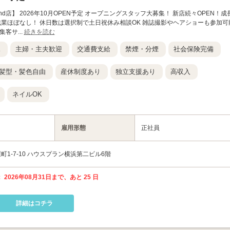
nt 横浜2nd店】 2026年10月OPEN予定 オープニングスタッフ大募集！ 新店続々OPEN！成
残業ほぼなし！ 休日数は選択制で土日祝休み相談OK 雑誌撮影やヘアショーも参加可
客サ...
続きを読む
K
主婦・主夫歓迎
交通費支給
禁煙・分煙
社会保険完備
髪型・髪色自由
産休制度あり
独立支援あり
高収入
ネイルOK
雇用形態
正社員
1-7-10 ハウスプラン横浜第二ビル6階
 2026年08月31日まで、あと 25 日
詳細はコチラ