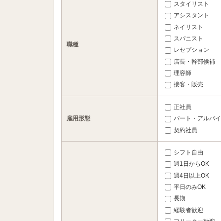
スタイリスト
アシスタント
ネイリスト
スパニスト
職種
レセプション
店長・幹部候補
理容師
接客・販売
正社員
雇用形態
パート・アルバイ
契約社員
シフト自由
週1日からOK
週4日以上OK
平日のみOK
長期
経験者歓迎