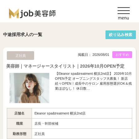
中途採用求人の一覧
絞り込み検索
掲載日： 2026/08/01
おすすめ
正社員
美容師｜マネージャースタイリスト｜2026年10月OPEN予定
【Eleanor spa&treatment 横浜2nd店】 2026年10月
OPEN予定 オープニングスタッフ大募集！ 新店
続々OPEN！成長中のサロン 雇用形態選択OK＆残
業ほぼなし！ 休日数…
店舗名
Eleanor spa&treatment 横浜2nd店
職業
店長・幹部候補
勤務形態
正社員