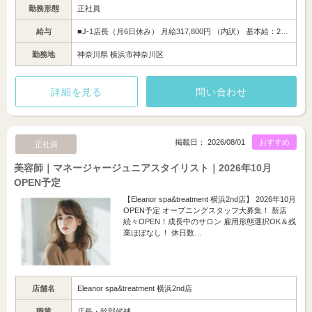
勤務形態
正社員
給与
■J-1店長（月6日休み） 月給317,800円 （内訳） 基本給：2…
勤務地
神奈川県 横浜市神奈川区
詳細を見る
問い合わせ
掲載日： 2026/08/01
おすすめ
正社員
美容師｜マネージャージュニアスタイリスト｜2026年10月
OPEN予定
【Eleanor spa&treatment 横浜2nd店】 2026年10月
OPEN予定 オープニングスタッフ大募集！ 新店
続々OPEN！成長中のサロン 雇用形態選択OK＆残
業ほぼなし！ 休日数…
店舗名
Eleanor spa&treatment 横浜2nd店
職業
店長・幹部候補