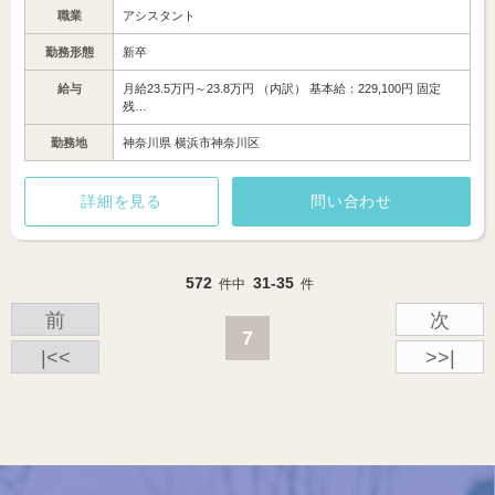
職業
アシスタント
勤務形態
新卒
給与
月給23.5万円～23.8万円 （内訳） 基本給：229,100円 固定
残…
勤務地
神奈川県 横浜市神奈川区
詳細を見る
問い合わせ
572
31-35
件中
件
前
次
7
|<<
>>|