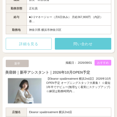
勤務形態
正社員
給与
■J-1マネージャー（月6日休み） 月給367,800円 （内訳）
基…
勤務地
神奈川県 横浜市神奈川区
詳細を見る
問い合わせ
掲載日： 2026/08/01
おすすめ
新卒
美容師｜新卒アシスタント｜2026年10月OPEN予定
【Eleanor spa&treatment 横浜2nd店】 2026年10月
OPEN予定 オープニングスタッフ大募集！ ☆最短
1年半でデビュー(無理なく着実にステップアップ)
☆練習は勤務時間内…
店舗名
Eleanor spa&treatment 横浜2nd店