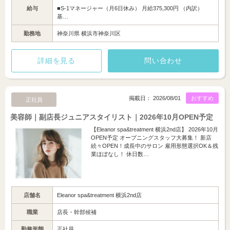
給与
■S-1マネージャー（月6日休み） 月給375,300円 （内訳）
基…
勤務地
神奈川県 横浜市神奈川区
詳細を見る
問い合わせ
掲載日： 2026/08/01
おすすめ
正社員
美容師｜副店長ジュニアスタイリスト｜2026年10月OPEN予定
【Eleanor spa&treatment 横浜2nd店】 2026年10月
OPEN予定 オープニングスタッフ大募集！ 新店
続々OPEN！成長中のサロン 雇用形態選択OK＆残
業ほぼなし！ 休日数…
店舗名
Eleanor spa&treatment 横浜2nd店
職業
店長・幹部候補
勤務形態
正社員