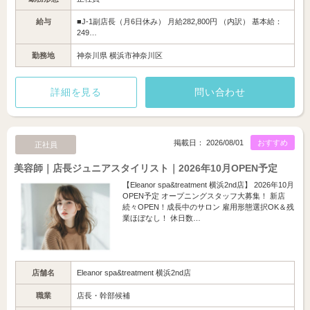
給与
■J-1副店長（月6日休み） 月給282,800円 （内訳） 基本給：
249…
勤務地
神奈川県 横浜市神奈川区
詳細を見る
問い合わせ
掲載日： 2026/08/01
おすすめ
正社員
美容師｜店長ジュニアスタイリスト｜2026年10月OPEN予定
【Eleanor spa&treatment 横浜2nd店】 2026年10月
OPEN予定 オープニングスタッフ大募集！ 新店
続々OPEN！成長中のサロン 雇用形態選択OK＆残
業ほぼなし！ 休日数…
店舗名
Eleanor spa&treatment 横浜2nd店
職業
店長・幹部候補