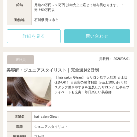
給与
月給20万円～50万円 技術売上に応じて給与異なります。 ・
売上50万円以…
勤務地
石川県 野々市市
詳細を見る
問い合わせ
掲載日： 2026/08/01
正社員
美容師・ジュニアスタイリスト｜完全週休2日制
【hair salon Glean】 ☆サロン見学大歓迎 ☆土日
休みOK！ ☆充実の教育制度 ☆売上100万円可能
スタッフ働きやすさを追及したサロン☆ 仕事もプ
ライベートも充実！毎日楽しい美容師…
店舗名
hair salon Glean
職業
ジュニアスタイリスト
勤務形態
正社員