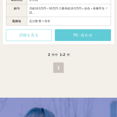
給与
月給18.5万円～50万円 ◎基本給18.5万円＋歩合＋各種手当 ＊
試…
勤務地
石川県 野々市市
詳細を見る
問い合わせ
2
1-2
件中
件
1