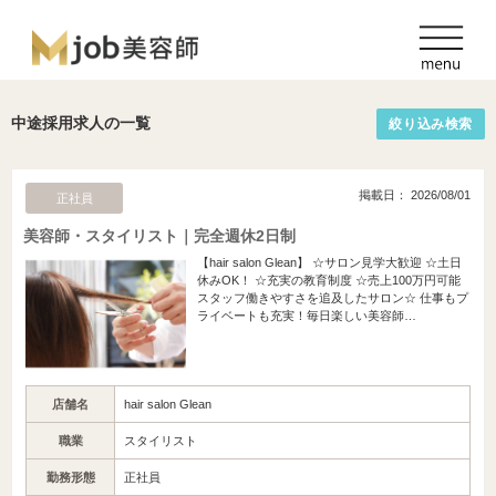
中途採用求人の一覧
絞り込み検索
掲載日： 2026/08/01
正社員
美容師・スタイリスト｜完全週休2日制
【hair salon Glean】 ☆サロン見学大歓迎 ☆土日
休みOK！ ☆充実の教育制度 ☆売上100万円可能
スタッフ働きやすさを追及したサロン☆ 仕事もプ
ライベートも充実！毎日楽しい美容師…
店舗名
hair salon Glean
職業
スタイリスト
勤務形態
正社員