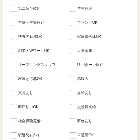
第二新卒歓迎
学生歓迎
主婦・主夫歓迎
ブランクOK
扶養内勤務OK
家庭都合休OK
副業・WワークOK
大量募集
オープニングスタッフ
U・Iターン歓迎
友達と応募OK
高収入
賞与あり
昇給あり
即日払いOK
交通費支給
社会保険完備
研修あり
駅近5分以内
車通勤OK