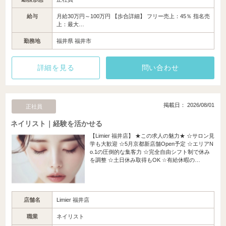
給与
月給30万円～100万円 【歩合詳細】 フリー売上：45％ 指名売
上：最大…
勤務地
福井県 福井市
詳細を見る
問い合わせ
掲載日： 2026/08/01
正社員
ネイリスト｜経験を活かせる
【Limier 福井店】 ★この求人の魅力★ ☆サロン見
学も大歓迎 ☆5月京都新店舗Open予定 ☆エリアN
o.1の圧倒的な集客力 ☆完全自由シフト制で休み
を調整 ☆土日休み取得もOK ☆有給休暇の…
店舗名
Limier 福井店
職業
ネイリスト