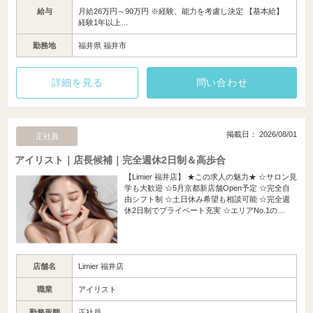
給与
月給26万円～90万円 ※経験、能力を考慮し決定 【基本給】
経験1年以上…
勤務地
福井県 福井市
詳細を見る
問い合わせ
掲載日： 2026/08/01
正社員
アイリスト｜店長候補｜完全週休2日制＆高歩合
【Limier 福井店】 ★この求人の魅力★ ☆サロン見
学も大歓迎 ☆5月京都新店舗Open予定 ☆完全自
由シフト制 ☆土日休み希望も相談可能 ☆完全週
休2日制でプライベート充実 ☆エリアNo.1の…
店舗名
Limier 福井店
職業
アイリスト
勤務形態
正社員