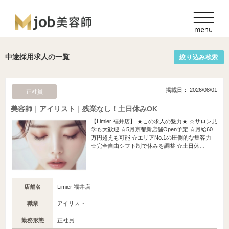
中途採用求人の一覧
絞り込み検索
掲載日： 2026/08/01
正社員
美容師｜アイリスト｜残業なし！土日休みOK
【Limier 福井店】 ★この求人の魅力★ ☆サロン見
学も大歓迎 ☆5月京都新店舗Open予定 ☆月給60
万円超えも可能 ☆エリアNo.1の圧倒的な集客力
☆完全自由シフト制で休みを調整 ☆土日休…
店舗名
Limier 福井店
職業
アイリスト
勤務形態
正社員