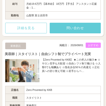
給与
月給19.6万円 【基本給】 18万円 【手当】 アシスタント応援
金：1…
勤務地
山梨県 富士吉田市
詳細を見る
問い合わせ
掲載日： 2026/08/01
おすすめ
業務委託
美容師｜スタイリスト｜自由シフト制でプライベート充実
【Zero Prsented by KKB】 ★この求人の魅力★ ☆
サロン見学も大歓迎 ☆自由シフト制で働ける ☆入
客0でも報酬あり ☆指名歩合50％の高還元 ☆正社
員への切り替え可能 ☆若手からベ…
店舗名
Zero Prsented by KKB
職業
スタイリスト
勤務形態
業務委託