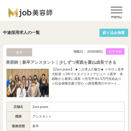
中途採用求人の一覧
絞り込み検索
掲載日： 2026/08/01
おすすめ
新卒
美容師｜新卒アシスタント｜少しずつ実践を重ね成長できる
【Zero prave】 ★この求人の魅力★ ☆サロン見学
大歓迎 ☆2年でスタイリストデビュー ☆新卒・未
経験から着実に成長 ☆住宅手当1.5万円支給あり
☆社会保険完備で安心 ☆講習費用のサポート…
店舗名
Zero prave
職業
アシスタント
勤務形態
新卒