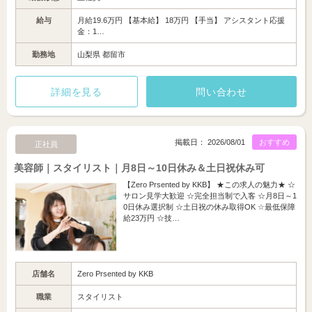
給与
月給19.6万円 【基本給】 18万円 【手当】 アシスタント応援
金：1…
勤務地
山梨県 都留市
詳細を見る
問い合わせ
掲載日： 2026/08/01
おすすめ
正社員
美容師｜スタイリスト｜月8日～10日休み＆土日祝休み可
【Zero Prsented by KKB】 ★この求人の魅力★ ☆
サロン見学大歓迎 ☆完全担当制で入客 ☆月8日～1
0日休み選択制 ☆土日祝の休み取得OK ☆最低保障
給23万円 ☆技…
店舗名
Zero Prsented by KKB
職業
スタイリスト