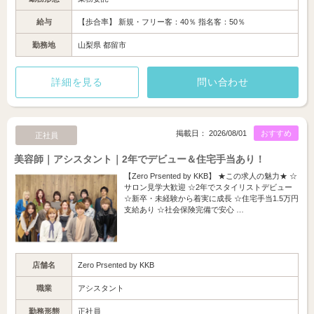
給与
【歩合率】 新規・フリー客：40％ 指名客：50％
勤務地
山梨県 都留市
詳細を見る
問い合わせ
掲載日： 2026/08/01
おすすめ
正社員
美容師｜アシスタント｜2年でデビュー＆住宅手当あり！
【Zero Prsented by KKB】 ★この求人の魅力★ ☆
サロン見学大歓迎 ☆2年でスタイリストデビュー
☆新卒・未経験から着実に成長 ☆住宅手当1.5万円
支給あり ☆社会保険完備で安心 …
店舗名
Zero Prsented by KKB
職業
アシスタント
勤務形態
正社員