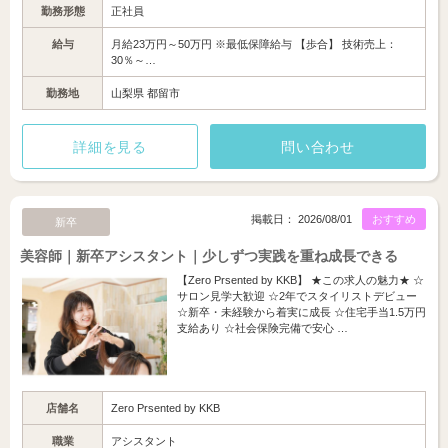
勤務形態
正社員
給与
月給23万円～50万円 ※最低保障給与 【歩合】 技術売上：
30％～…
勤務地
山梨県 都留市
詳細を見る
問い合わせ
掲載日： 2026/08/01
おすすめ
新卒
美容師｜新卒アシスタント｜少しずつ実践を重ね成長できる
【Zero Prsented by KKB】 ★この求人の魅力★ ☆
サロン見学大歓迎 ☆2年でスタイリストデビュー
☆新卒・未経験から着実に成長 ☆住宅手当1.5万円
支給あり ☆社会保険完備で安心 …
店舗名
Zero Prsented by KKB
職業
アシスタント