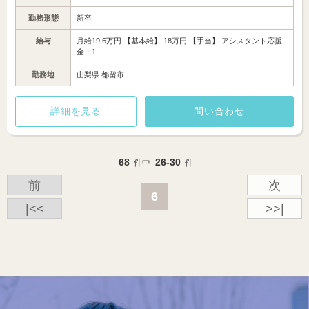
勤務形態
新卒
給与
月給19.6万円 【基本給】 18万円 【手当】 アシスタント応援
金：1…
勤務地
山梨県 都留市
詳細を見る
問い合わせ
68
26-30
件中
件
前
次
6
|<<
>>|