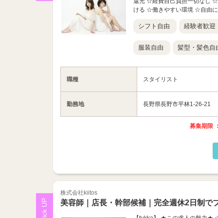
還元 ☆経費自己負担一切なし 
ける ☆働きやすい環境 ☆自由にシ
シフト自由
経験者歓迎
服装自由
髪型・髪色自
職種
スタイリスト
勤務地
長野県長野市平林1-26-21
募集期限 ：
株式会社kiitos
美容師｜店長・幹部候補｜完全週休2日制で