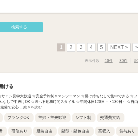
1
2
3
4
5
NEXT >
>
表示件数
10件
30件
5
働ける
★ ☆サロン見学大歓迎 ☆完全予約制＆マンツーマン ☆掛け持ちなしで集中できる ☆フ
なしで中抜けOK ☆選べる勤務時間スタイル ☆年間休日120日～・130日～ ☆自由
備で安心 ...
続きを読む
ブランクOK
主婦・主夫歓迎
シフト制
交通費支給
備
研修あり
服装自由
髪型・髪色自由
高収入
賞与あり