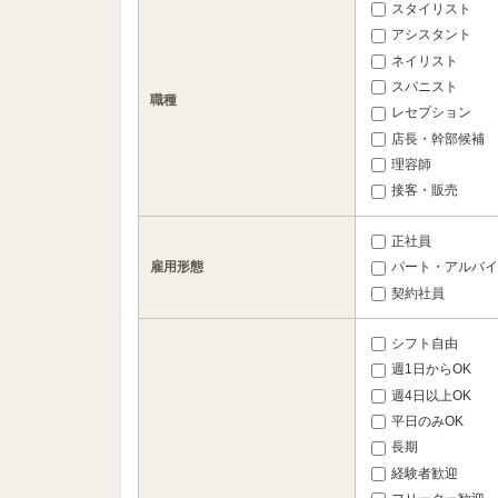
スタイリスト
アシスタント
ネイリスト
スパニスト
職種
レセプション
店長・幹部候補
理容師
接客・販売
正社員
雇用形態
パート・アルバイ
契約社員
シフト自由
週1日からOK
週4日以上OK
平日のみOK
長期
経験者歓迎