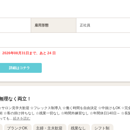
雇用形態
正社員
 2026年08月31日まで、あと 24 日
詳細はコチラ
無理なく両立！
★ ☆サロン見学大歓迎 ☆フレックス制導入 ☆働く時間を自由決定 ☆中抜けもOK ☆完
 ☆客の掛け持ちなし ☆残業一切なし ☆時間外練習なし ☆年間休日140日～ ☆長
ても...
続きを読む
ブランクOK
主婦・主夫歓迎
残業なし
シフト制