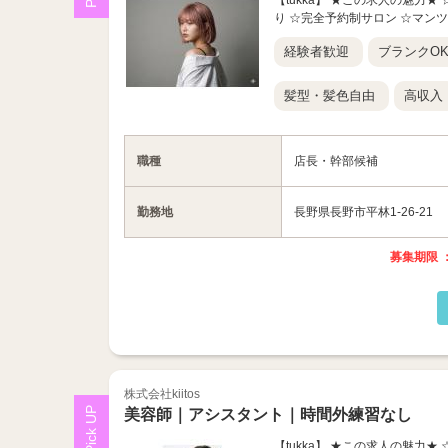
【tukka】 ★この求人の魅力
り ☆完全予約制サロン ☆マン
経験者歓迎
ブランクO
髪型・髪色自由
高収入
職種
店長・幹部候補
勤務地
長野県長野市平林1-26-21
募集期限 ：
株式会社kiitos
美容師｜アシスタント｜時間外練習なし
【tukka】 ★この求人の魅力