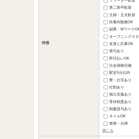
フリーター歓迎
第二新卒歓迎
主婦・主夫歓迎
扶養内勤務OK
副業・WワークO
オープニングスタ
特徴
友達と応募OK
賞与あり
即日払いOK
社会保険完備
駅近5分以内
寮・社宅あり
社割あり
独立支援あり
育休制度あり
制服貸与あり
ネイルOK
禁煙・分煙
閉じる