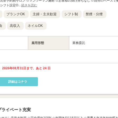
☆完全予約制サロン ☆マンツーマン施術 ☆お客様の掛け持ちなし ☆自分のペースで
フト設定O...
続きを読む
ブランクOK
主婦・主夫歓迎
シフト制
禁煙・分煙
由
高収入
ネイルOK
雇用形態
業務委託
 2026年08月31日まで、あと 24 日
詳細はコチラ
プライベート充実