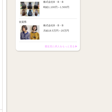
※店舗業績により回数・金額
より随時昇給あり
株式会社B・B・B
変動あり
時給1,100円～1,500円
【手当】
※入社半年間は有期雇用社員
通勤手当：上限8,000円
（基本給約4％減）
【時給詳細】
店販売上歩合：粗利の30％
※半年後に正社員へ転換（社
10:00～18:00：時給1,100円
SNS手当：あり
保は入社時から適用）
18:00～21:00：時給1,500円
佐賀県
サブスク歩合：あり
株式会社B・B・B
【賞与】
月給18.5万円～20万円
あり（年2回、社内規定あ
り）
【昇給】
前年度実績：8万円～60万円
あり（半年で必ず1回昇給）
（総額）
・店舗内レッスン科目合格に
最近見た求人をもっと見る
※店舗業績により回数・金額
より随時昇給あり
変動あり
【手当】
※入社半年間は有期雇用社員
通勤手当：上限8,000円
（基本給約4％減）
店販売上歩合：粗利の30％
※半年後に正社員へ転換（社
SNS手当：あり
保は入社時から適用）
サブスク歩合：あり
【賞与】
あり（年2回、社内規定あ
り）
前年度実績：8万円～60万円
（総額）
※店舗業績により回数・金額
変動あり
※入社半年間は有期雇用社員
（基本給約4％減）
※半年後に正社員へ転換（社