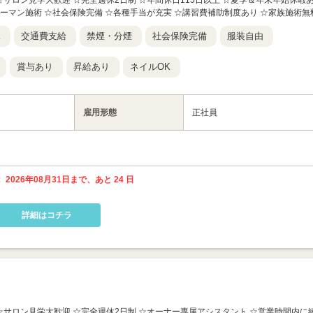
★ ☆サロン見学大歓迎 ☆完全週休2日制 ☆年間休日115日以上 ☆夏季＆年末年始休暇
ツーマン施術 ☆社会保険完備 ☆各種手当が充実 ☆講習費補助制度あり ☆家族施術無
K
交通費支給
禁煙・分煙
社会保険完備
服装自由
賞与あり
昇給あり
ネイルOK
雇用形態
正社員
 2026年08月31日まで、あと 24 日
詳細はコチラ
★ ☆サロン見学大歓迎 ☆完全週休2日制 ☆オーナー専属アシスタント ☆営業時間内に