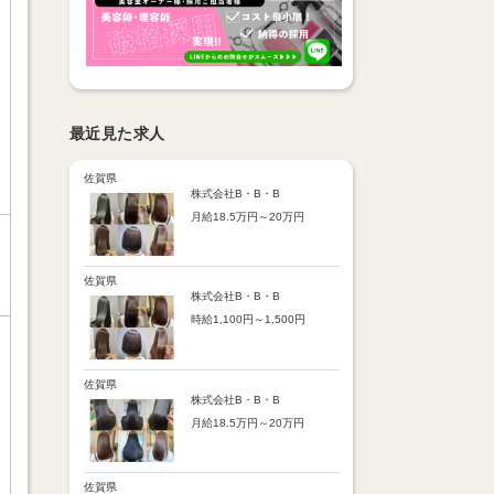
最近見た求人
佐賀県
株式会社B・B・B
月給18.5万円～20万円
【昇給】
あり（半年で必ず1回昇給）
・店舗内レッスン科目合格に
佐賀県
より随時昇給あり
株式会社B・B・B
時給1,100円～1,500円
【手当】
通勤手当：上限8,000円
【時給詳細】
店販売上歩合：粗利の30％
10:00～18:00：時給1,100円
SNS手当：あり
18:00～21:00：時給1,500円
佐賀県
サブスク歩合：あり
株式会社B・B・B
【賞与】
月給18.5万円～20万円
あり（年2回、社内規定あ
り）
【昇給】
前年度実績：8万円～60万円
あり（半年で必ず1回昇給）
（総額）
・店舗内レッスン科目合格に
佐賀県