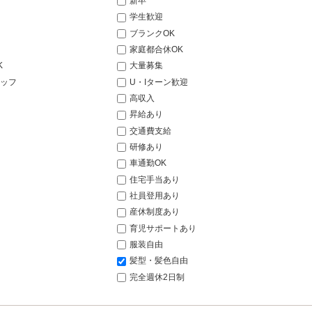
新卒
学生歓迎
ブランクOK
家庭都合休OK
K
大量募集
ッフ
U・Iターン歓迎
高収入
昇給あり
交通費支給
研修あり
車通勤OK
住宅手当あり
社員登用あり
産休制度あり
育児サポートあり
服装自由
髪型・髪色自由
完全週休2日制