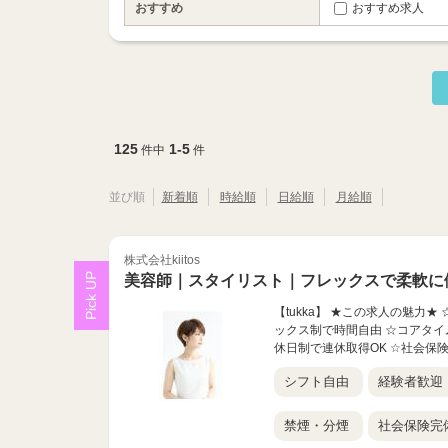
おすすめ
おすすめ求人
125
1-5
件中
件
並び順
新着順
時給順
日給順
月給順
株式会社kiitos
美容師｜スタイリスト｜フレックスで柔軟に
【tukka】 ★この求人の魅力
ックス制で時間自由 ☆コアタイム
休日制で連休取得OK ☆社会保険完
シフト自由
経験者歓迎
禁煙・分煙
社会保険完