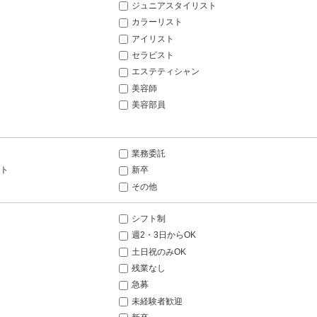
ジュニアスタイリスト
カラーリスト
アイリスト
セラピスト
エステティシャン
美容師
美容部員
業務委託
ト
新卒
その他
シフト制
週2・3日からOK
土日祝のみOK
残業なし
急募
未経験者歓迎