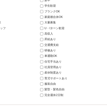
新卒
学生歓迎
ブランクOK
家庭都合休OK
K
大量募集
ッフ
U・Iターン歓迎
高収入
昇給あり
交通費支給
研修あり
車通勤OK
住宅手当あり
社員登用あり
産休制度あり
育児サポートあり
服装自由
髪型・髪色自由
完全週休2日制