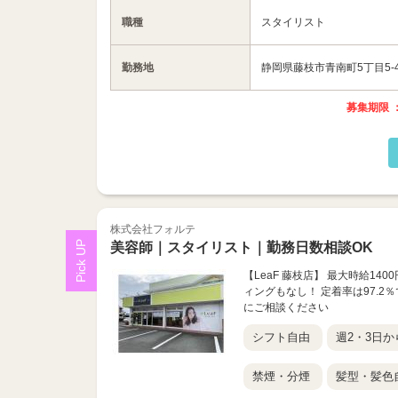
職種
スタイリスト
勤務地
静岡県藤枝市青南町5丁目5-4
募集期限 ：
株式会社フォルテ
美容師｜スタイリスト｜勤務日数相談OK
【LeaF 藤枝店】 最大時給1
ィングもなし！ 定着率は97.
にご相談ください
シフト自由
週2・3日か
禁煙・分煙
髪型・髪色