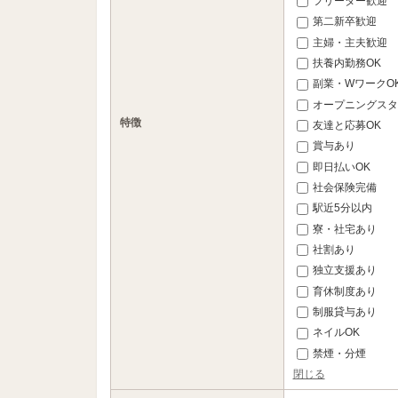
フリーター歓迎
第二新卒歓迎
主婦・主夫歓迎
扶養内勤務OK
副業・WワークO
オープニングスタ
特徴
友達と応募OK
賞与あり
即日払いOK
社会保険完備
駅近5分以内
寮・社宅あり
社割あり
独立支援あり
育休制度あり
制服貸与あり
ネイルOK
禁煙・分煙
閉じる