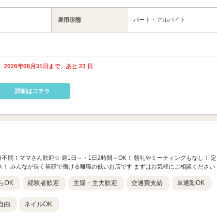
雇用形態
パート・アルバイト
 2026年08月31日まで、あと 23 日
詳細はコチラ
年齢不問！ママさん歓迎☆ 週1日～・1日2時間～OK！ 朝礼やミーティングもなし！ 定
ラス！ みんなが長く笑顔で働ける離職の低いお店です まずはお気軽にご相談ください
らOK
経験者歓迎
主婦・主夫歓迎
交通費支給
車通勤OK
自由
ネイルOK