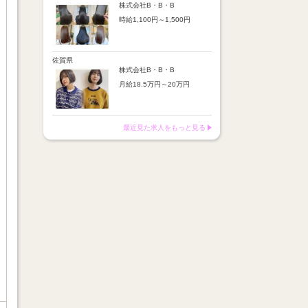
※店舗業績により回数・金額
より随時昇給あり
株式会社B・B・B
変動あり
時給1,100円～1,500円
【手当】
※入社半年間は有期雇用社員
通勤手当：上限8,000円
（基本給約4％減）
【時給詳細】
店販売上歩合：粗利の30％
※半年後に正社員へ転換（社
10:00～18:00：時給1,100円
SNS手当：あり
保は入社時から適用）
18:00～21:00：時給1,500円
佐賀県
サブスク歩合：あり
株式会社B・B・B
【賞与】
月給18.5万円～20万円
あり（年2回、社内規定あ
り）
【昇給】
前年度実績：8万円～60万円
あり（半年で必ず1回昇給）
（総額）
・店舗内レッスン科目合格に
最近見た求人をもっと見る
※店舗業績により回数・金額
より随時昇給あり
変動あり
【手当】
※入社半年間は有期雇用社員
通勤手当：上限8,000円
（基本給約4％減）
店販売上歩合：粗利の30％
※半年後に正社員へ転換（社
SNS手当：あり
保は入社時から適用）
サブスク歩合：あり
【賞与】
あり（年2回、社内規定あ
り）
前年度実績：8万円～60万円
（総額）
※店舗業績により回数・金額
変動あり
※入社半年間は有期雇用社員
（基本給約4％減）
※半年後に正社員へ転換（社