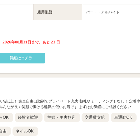
雇用形態
パート・アルバイト
 2026年08月31日まで、あと 23 日
詳細はコチラ
1000名以上！ 完全自由出勤制でプライベート充実 朝礼やミーティングもなし！ 定着
！ みんなが長く笑顔で働ける離職の低いお店です まずはお気軽にご相談ください
らOK
経験者歓迎
主婦・主夫歓迎
交通費支給
車通勤OK
自由
ネイルOK