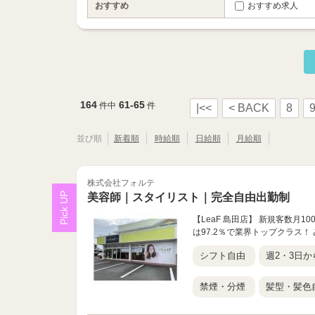
おすすめ
おすすめ求人
164
61-65
件中
件
|<<
< BACK
8
並び順
新着順
時給順
日給順
月給順
株式会社フォルテ
美容師｜スタイリスト｜完全自由出勤制
【LeaF 島田店】 新規客数月
は97.2％で業界トップクラス
シフト自由
週2・3日か
禁煙・分煙
髪型・髪色