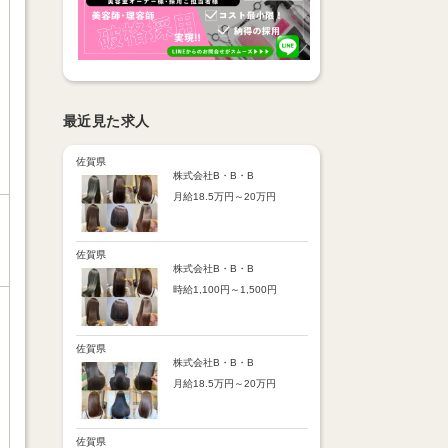
最近見た求人
佐賀県
株式会社B・B・B
月給18.5万円～20万円
【昇給】
あり（半年で必ず1回昇給）
・店舗内レッスン科目合格に
佐賀県
より随時昇給あり
株式会社B・B・B
時給1,100円～1,500円
【手当】
通勤手当：上限8,000円
【時給詳細】
店販売上歩合：粗利の30％
10:00～18:00：時給1,100円
SNS手当：あり
18:00～21:00：時給1,500円
佐賀県
サブスク歩合：あり
株式会社B・B・B
【賞与】
月給18.5万円～20万円
あり（年2回、社内規定あ
り）
【昇給】
前年度実績：8万円～60万円
あり（半年で必ず1回昇給）
（総額）
・店舗内レッスン科目合格に
佐賀県