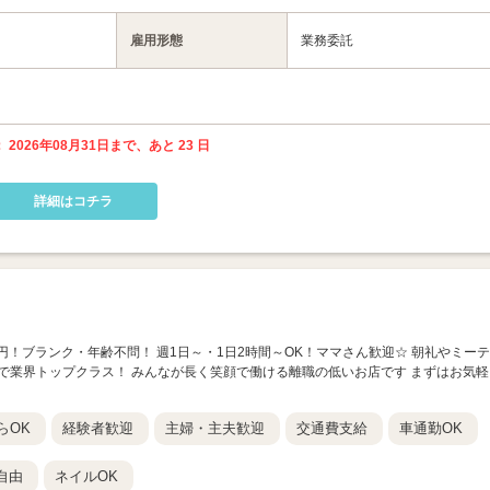
雇用形態
業務委託
 2026年08月31日まで、あと 23 日
詳細はコチラ
400円！ブランク・年齢不問！ 週1日～・1日2時間～OK！ママさん歓迎☆ 朝礼やミーテ
2％で業界トップクラス！ みんなが長く笑顔で働ける離職の低いお店です まずはお気軽
らOK
経験者歓迎
主婦・主夫歓迎
交通費支給
車通勤OK
自由
ネイルOK