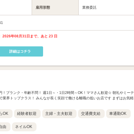
雇用形態
業務委託
1
 2026年08月31日まで、あと 23 日
詳細はコチラ
400円！ブランク・年齢不問！ 週1日～・1日2時間～OK！ママさん歓迎☆ 朝礼やミーテ
2％で業界トップクラス！ みんなが長く笑顔で働ける離職の低いお店です まずはお気軽
らOK
経験者歓迎
主婦・主夫歓迎
交通費支給
車通勤OK
自由
ネイルOK