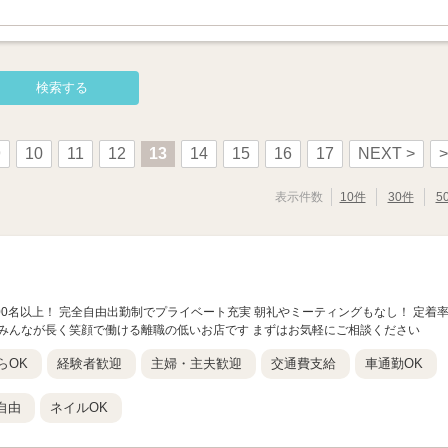
9
10
11
12
13
14
15
16
17
NEXT >
>
表示件数
10件
30件
5
1000名以上！ 完全自由出勤制でプライベート充実 朝礼やミーティングもなし！ 定着
！ みんなが長く笑顔で働ける離職の低いお店です まずはお気軽にご相談ください
らOK
経験者歓迎
主婦・主夫歓迎
交通費支給
車通勤OK
自由
ネイルOK