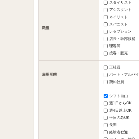
スタイリスト
アシスタント
ネイリスト
スパニスト
職種
レセプション
店長・幹部候補
理容師
接客・販売
正社員
雇用形態
パート・アルバイ
契約社員
シフト自由
週1日からOK
週4日以上OK
平日のみOK
長期
経験者歓迎