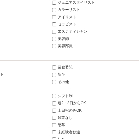
ジュニアスタイリスト
カラーリスト
アイリスト
セラピスト
エステティシャン
美容師
美容部員
業務委託
ト
新卒
その他
シフト制
週2・3日からOK
土日祝のみOK
残業なし
急募
未経験者歓迎