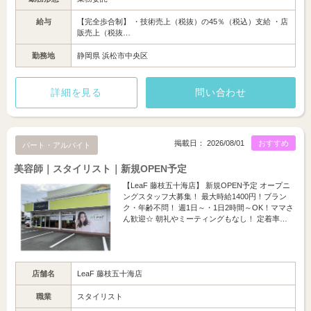
給与
【完全歩合制】 ・技術売上（税抜）の45％（税込）支給 ・店
販売上（税抜…
勤務地
静岡県 浜松市中央区
詳細を見る
問い合わせ
掲載日： 2026/08/01
おすすめ
パート・アルバイト
美容師｜スタイリスト｜新規OPEN予定
【LeaF 藤枝五十海店】 新規OPEN予定 オープニ
ングスタッフ大募集！ 最大時給1400円！ブラン
ク・年齢不問！ 週1日～・1日2時間～OK！ママさ
ん歓迎☆ 朝礼やミーティングもなし！ 定着率…
店舗名
LeaF 藤枝五十海店
職業
スタイリスト