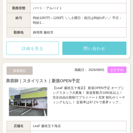
勤務形態
パート・アルバイト
給与
時給1097円～1200円 ＼＼土曜日・祝日は時給UP／／ 平日：
時給1…
勤務地
静岡県 藤枝市
詳細を見る
問い合わせ
掲載日： 2026/08/01
おすすめ
業務委託
美容師｜スタイリスト｜新規OPEN予定
【LeaF 藤枝五十海店】 新規OPEN予定 オープニ
ングスタッフ大募集！ 新規客数月1000名以上！
完全自由出勤制でプライベート充実 朝礼やミーテ
ィングもなし！ 定着率は97.2％で業界トップ…
店舗名
LeaF 藤枝五十海店