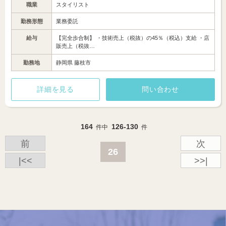
職業
スタイリスト
勤務形態
業務委託
給与
【完全歩合制】 ・技術売上（税抜）の45％（税込）支給 ・店
販売上（税抜…
勤務地
静岡県 藤枝市
詳細を見る
問い合わせ
164
126-130
件中
件
前
次
26
|<<
>>|