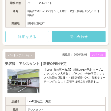
勤務形態
パート・アルバイト
給与
時給1250円～1450円 ＼＼土曜日・祝日は時給UP／／ 平日：
時給1…
勤務地
静岡県 藤枝市
詳細を見る
問い合わせ
掲載日： 2026/08/01
おすすめ
パート・アルバイト
美容師｜アシスタント｜新規OPEN予定
【LeaF 藤枝五十海店】 新規OPEN予定 オープニ
ングスタッフ大募集！ ブランク・年齢不問！ママ
さん歓迎☆ 週1日～・1日2時間～OK！ 朝礼やミー
ティングもなし！ 定着率は97.2％で業界ト…
店舗名
LeaF 藤枝五十海店
職業
アシスタント