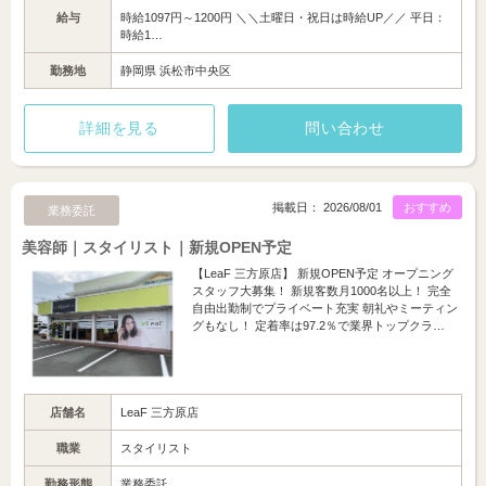
給与
時給1097円～1200円 ＼＼土曜日・祝日は時給UP／／ 平日：
時給1…
勤務地
静岡県 浜松市中央区
詳細を見る
問い合わせ
掲載日： 2026/08/01
おすすめ
業務委託
美容師｜スタイリスト｜新規OPEN予定
【LeaF 三方原店】 新規OPEN予定 オープニング
スタッフ大募集！ 新規客数月1000名以上！ 完全
自由出勤制でプライベート充実 朝礼やミーティン
グもなし！ 定着率は97.2％で業界トップクラ…
店舗名
LeaF 三方原店
職業
スタイリスト
勤務形態
業務委託