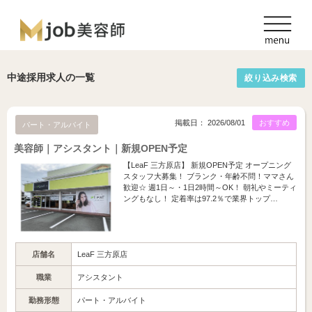
中途採用求人の一覧
絞り込み検索
掲載日： 2026/08/01
おすすめ
パート・アルバイト
美容師｜アシスタント｜新規OPEN予定
【LeaF 三方原店】 新規OPEN予定 オープニング
スタッフ大募集！ ブランク・年齢不問！ママさん
歓迎☆ 週1日～・1日2時間～OK！ 朝礼やミーティ
ングもなし！ 定着率は97.2％で業界トップ…
店舗名
LeaF 三方原店
職業
アシスタント
勤務形態
パート・アルバイト