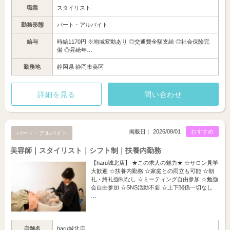
職業
スタイリスト
勤務形態
パート・アルバイト
給与
時給1170円 ※地域変動あり ◎交通費全額支給 ◎社会保険完
備 ◎昇給年…
勤務地
静岡県 静岡市葵区
詳細を見る
問い合わせ
掲載日： 2026/08/01
おすすめ
パート・アルバイト
美容師｜スタイリスト｜シフト制｜扶養内勤務
【haru城北店】 ★この求人の魅力★ ☆サロン見学
大歓迎 ☆扶養内勤務 ☆家庭との両立も可能 ☆朝
礼・終礼強制なし ☆ミーティング自由参加 ☆勉強
会自由参加 ☆SNS活動不要 ☆上下関係一切なし
…
店舗名
haru城北店