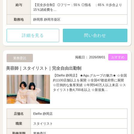
給与
【完全歩合制】 ◎フリー：55％ ◎指名 ：65％ ※歩合より
15％諸経費を…
勤務地
静岡県 静岡市葵区
詳細を見る
問い合わせ
掲載日： 2026/08/01
おすすめ
業務委託
美容師｜スタイリスト｜完全自由出勤制
【EleRe 静岡店】 ★Agu.グループの魅力★ ☆全国
約1100店舗以上を展開 ☆全国47都道府県に展開
☆圧倒的な集客実績 ☆年間540万人以上来店 ☆ス
タイリスト数4,700名以上 ☆新規集…
店舗名
EleRe 静岡店
職業
スタイリスト
勤務形態
業務委託