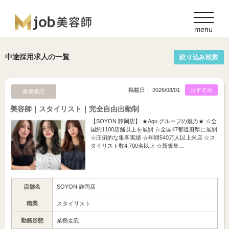
中途採用求人の一覧
絞り込み検索
掲載日： 2026/08/01
おすすめ
業務委託
美容師｜スタイリスト｜完全自由出勤制
【SOYON 静岡店】 ★Agu.グループの魅力★ ☆全
国約1100店舗以上を展開 ☆全国47都道府県に展開
☆圧倒的な集客実績 ☆年間540万人以上来店 ☆ス
タイリスト数4,700名以上 ☆新規集…
店舗名
SOYON 静岡店
職業
スタイリスト
勤務形態
業務委託