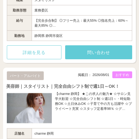
職業
スタイリスト
勤務形態
業務委託
給与
【完全歩合制】 ◎フリー売上：最大55% ◎指名売上：60%～
最大85% ◎…
勤務地
静岡県 静岡市葵区
詳細を見る
問い合わせ
掲載日： 2026/08/01
おすすめ
パート・アルバイト
美容師｜スタイリスト｜完全自由シフト制で週1日～OK！
【charme 静岡】 ★この求人の魅力★ ☆サロン見
学大歓迎 ☆完全自由シフト制 ☆週1日～・時短勤
務OK ☆土日休みOK ☆子育て中の方も活躍中 ☆プ
ライベート充実 ☆スタッフ定着率98％ ☆グ…
店舗名
charme 静岡