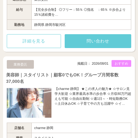
給与
【完全歩合制】 ◎フリー：55％ ◎指名 ：65％ ※歩合より
15％諸経費を…
勤務地
静岡県 静岡市駿河区
詳細を見る
問い合わせ
掲載日： 2026/08/01
おすすめ
業務委託
美容師｜スタイリスト｜顧客0でもOK！グループ月間客数
37,000名
【charme 静岡】 ★この求人の魅力★ ☆サロン見
学大歓迎 ☆業界最高水準の歩合率 ☆月収80万円超
えも可能 ☆自由出勤制 ☆週1日～・時短勤務OK
☆土日休みOK ☆子育て中の方も活躍中 ☆イ…
店舗名
charme 静岡