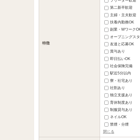
フリーター歓迎
第二新卒歓迎
主婦・主夫歓迎
扶養内勤務OK
副業・WワークO
オープニングスタ
特徴
友達と応募OK
賞与あり
即日払いOK
社会保険完備
駅近5分以内
寮・社宅あり
社割あり
独立支援あり
育休制度あり
制服貸与あり
ネイルOK
禁煙・分煙
閉じる