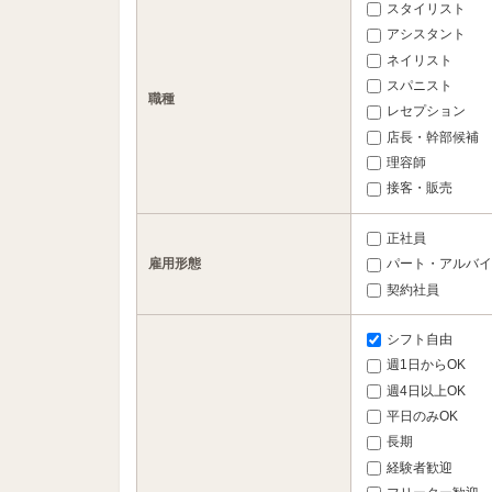
スタイリスト
アシスタント
ネイリスト
スパニスト
職種
レセプション
店長・幹部候補
理容師
接客・販売
正社員
雇用形態
パート・アルバイ
契約社員
シフト自由
週1日からOK
週4日以上OK
平日のみOK
長期
経験者歓迎