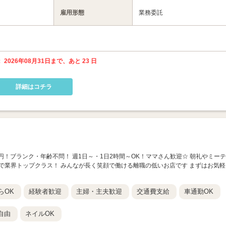
雇用形態
業務委託
 2026年08月31日まで、あと 23 日
詳細はコチラ
400円！ブランク・年齢不問！ 週1日～・1日2時間～OK！ママさん歓迎☆ 朝礼やミーテ
2％で業界トップクラス！ みんなが長く笑顔で働ける離職の低いお店です まずはお気軽
らOK
経験者歓迎
主婦・主夫歓迎
交通費支給
車通勤OK
自由
ネイルOK