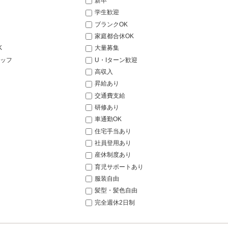
新卒
学生歓迎
ブランクOK
家庭都合休OK
K
大量募集
ッフ
U・Iターン歓迎
高収入
昇給あり
交通費支給
研修あり
車通勤OK
住宅手当あり
社員登用あり
産休制度あり
育児サポートあり
服装自由
髪型・髪色自由
完全週休2日制