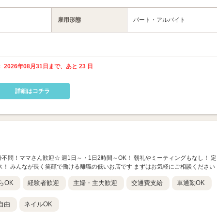
雇用形態
パート・アルバイト
 2026年08月31日まで、あと 23 日
詳細はコチラ
年齢不問！ママさん歓迎☆ 週1日～・1日2時間～OK！ 朝礼やミーティングもなし！ 定
ラス！ みんなが長く笑顔で働ける離職の低いお店です まずはお気軽にご相談ください
らOK
経験者歓迎
主婦・主夫歓迎
交通費支給
車通勤OK
自由
ネイルOK