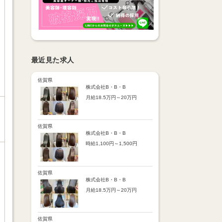
最近見た求人
佐賀県
株式会社B・B・B
月給18.5万円～20万円
【昇給】
あり（半年で必ず1回昇給）
・店舗内レッスン科目合格に
佐賀県
より随時昇給あり
株式会社B・B・B
時給1,100円～1,500円
【手当】
通勤手当：上限8,000円
【時給詳細】
店販売上歩合：粗利の30％
10:00～18:00：時給1,100円
SNS手当：あり
18:00～21:00：時給1,500円
佐賀県
サブスク歩合：あり
株式会社B・B・B
【賞与】
月給18.5万円～20万円
あり（年2回、社内規定あ
り）
【昇給】
前年度実績：8万円～60万円
あり（半年で必ず1回昇給）
（総額）
・店舗内レッスン科目合格に
佐賀県