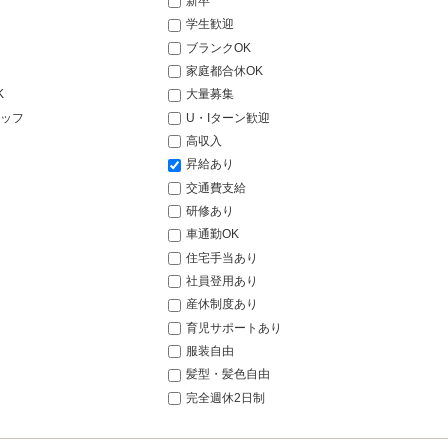
新卒
学生歓迎
ブランクOK
家庭都合休OK
K
大量募集
ッフ
U・Iターン歓迎
高収入
昇給あり
交通費支給
研修あり
車通勤OK
住宅手当あり
社員登用あり
産休制度あり
育児サポートあり
服装自由
髪型・髪色自由
完全週休2日制