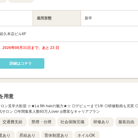
雇用形態
新卒
 岩久本店ビル6F
 2026年08月31日まで、あと 23 日
詳細はコチラ
を用意
岡店】 ☆サロン見学大歓迎 ☆★La fith hairの魅力★☆ ◎デビューまで1年 ◎研修動画も充実 
ロン ◎年間集客人数60万人over ◎豊富なキャリアプラン
交通費支給
禁煙・分煙
社会保険完備
研修あり
服装自由
度あり
昇給あり
育休制度あり
ネイルOK