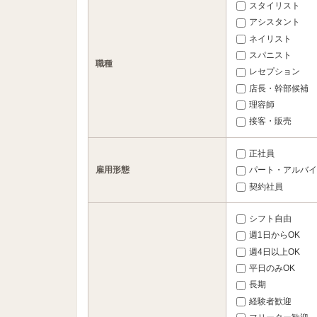
スタイリスト
アシスタント
ネイリスト
スパニスト
職種
レセプション
店長・幹部候補
理容師
接客・販売
正社員
雇用形態
パート・アルバイ
契約社員
シフト自由
週1日からOK
週4日以上OK
平日のみOK
長期
経験者歓迎