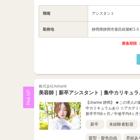
職種
アシスタント
勤務地
静岡県静岡市葵区紺屋町1-3
募集期限 ：
株式会社Ashanti
美容師｜新卒アシスタント｜集中カリキュラ
【charme 静岡】 ★この求人
中カリキュラムあり ☆アカデミ
新卒平均6ヶ月／中途平均4ヶ月デビ
新卒
未経験者歓迎
髪型・髪色自由
昇給あ