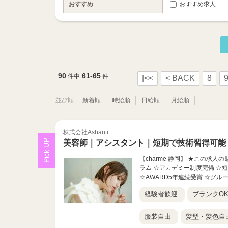
おすすめ
おすすめ求人
90
61-65
件中
件
|<<
< BACK
8
並び順
新着順
時給順
日給順
月給順
株式会社Ashanti
美容師｜アシスタント｜短期で技術習得可能
【charme 静岡】 ★この求
ラム ☆アカデミー制度完備 ☆
☆AWARD5年連続受賞 ☆グルー
経験者歓迎
ブランクO
服装自由
髪型・髪色自