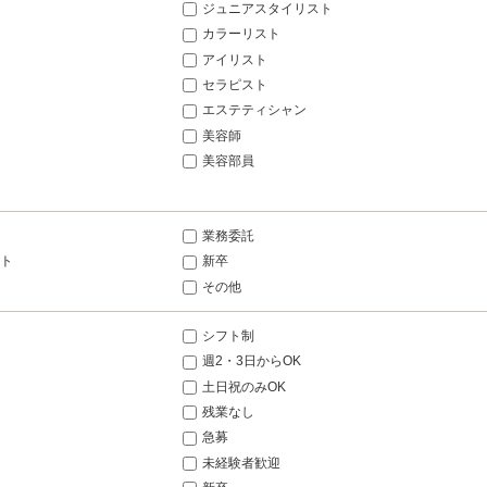
ジュニアスタイリスト
カラーリスト
アイリスト
セラピスト
エステティシャン
美容師
美容部員
業務委託
ト
新卒
その他
シフト制
週2・3日からOK
土日祝のみOK
残業なし
急募
未経験者歓迎