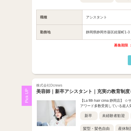
職種
アシスタント
勤務地
静岡県静岡市葵区紺屋町1-3
募集期限 ：
株式会社Dcrews
美容師｜新卒アシスタント｜充実の教育制度
【La fith hair cima 静
アワード多数受賞している超人気サ
新卒
未経験者歓迎
髪型・髪色自由
産休制