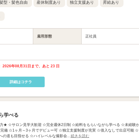
髪型・髪色自由
産休制度あり
独立支援あり
昇給あり
K
雇用形態
正社員
 2026年08月31日まで、あと 23 日
詳細はコチラ
ら学べる
魅力★ ☆サロン見学大歓迎 ☆完全週休2日制 ☆給料をもらいながら学べる ☆未経験
完備 ☆1ヶ月～3ヶ月でデビュー可 ☆独立支援制度が充実 ☆借入なしで出店可能 ☆
の道も目指せる ☆ハイレベルな撮影会...
続きを読む