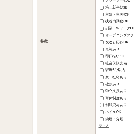
フリーター歓迎
第二新卒歓迎
主婦・主夫歓迎
扶養内勤務OK
副業・WワークO
オープニングスタ
特徴
友達と応募OK
賞与あり
即日払いOK
社会保険完備
駅近5分以内
寮・社宅あり
社割あり
独立支援あり
育休制度あり
制服貸与あり
ネイルOK
禁煙・分煙
閉じる