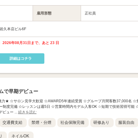
雇用形態
正社員
 岩久本店ビル6F
 2026年08月31日まで、あと 23 日
詳細はコチラ
ムで早期デビュー
の魅力★ ☆サロン見学大歓迎 ☆AWARD5年連続受賞 ☆グループ月間客数37,000名 ☆
ー制度完備 ☆レッスンは週5日 ☆営業時間内モデル入客OK ☆短期で技術習得可能 
ュー ...
続きを読む
交通費支給
禁煙・分煙
社会保険完備
研修あり
服装自由
り
ネイルOK