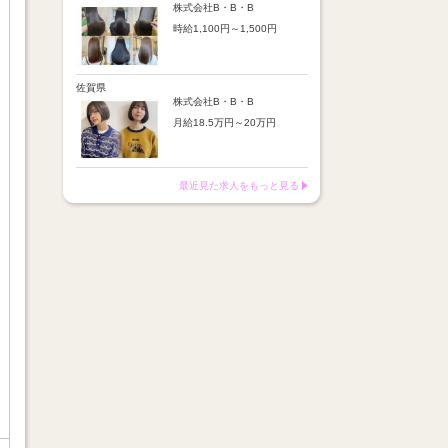
※店舗業績により回数・金額
より随時昇給あり
株式会社B・B・B
変動あり
時給1,100円～1,500円
【手当】
※入社半年間は有期雇用社員
通勤手当：上限8,000円
（基本給約4％減）
【時給詳細】
店販売上歩合：粗利の30％
※半年後に正社員へ転換（社
10:00～18:00：時給1,100円
SNS手当：あり
保は入社時から適用）
18:00～21:00：時給1,500円
佐賀県
サブスク歩合：あり
株式会社B・B・B
【賞与】
月給18.5万円～20万円
あり（年2回、社内規定あ
り）
【昇給】
前年度実績：8万円～60万円
あり（半年で必ず1回昇給）
（総額）
・店舗内レッスン科目合格に
最近見た求人をもっと見る
※店舗業績により回数・金額
より随時昇給あり
変動あり
【手当】
※入社半年間は有期雇用社員
通勤手当：上限8,000円
（基本給約4％減）
店販売上歩合：粗利の30％
※半年後に正社員へ転換（社
SNS手当：あり
保は入社時から適用）
サブスク歩合：あり
【賞与】
あり（年2回、社内規定あ
り）
前年度実績：8万円～60万円
（総額）
※店舗業績により回数・金額
変動あり
※入社半年間は有期雇用社員
（基本給約4％減）
※半年後に正社員へ転換（社