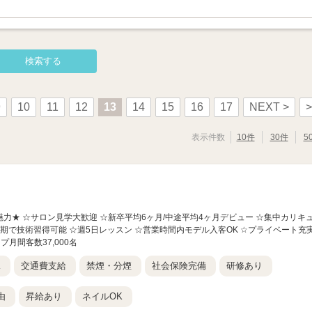
9
10
11
12
13
14
15
16
17
NEXT >
>
表示件数
10件
30件
5
人の魅力★ ☆サロン見学大歓迎 ☆新卒平均6ヶ月/中途平均4ヶ月デビュー ☆集中カリキ
短期で技術習得可能 ☆週5日レッスン ☆営業時間内モデル入客OK ☆プライベート充
プ月間客数37,000名
K
交通費支給
禁煙・分煙
社会保険完備
研修あり
由
昇給あり
ネイルOK