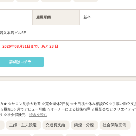
雇用形態
新卒
 岩久本店ビル5F
 2026年08月31日まで、あと 23 日
詳細はコチラ
魅力★ ☆サロン見学大歓迎 ☆完全週休2日制 ☆土日祝の休み相談OK ☆手厚い独立支
 ☆最短1ヶ月でデビュー可能 ☆オーナーによる技術指導 ☆撮影会などクリエイティ
 ☆社会保険完...
続きを読む
K
主婦・主夫歓迎
交通費支給
禁煙・分煙
社会保険完備